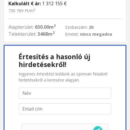
Kalkulált € ár:
1 312 155 €
2
730 769 Ft/m
2
Alapterület:
650.00m
Szobaszám:
20
2
Telekterület:
3468m
Emelet:
nincs megadva
Értesítés a hasonló új
hirdetésekről!
Ingyenes értesítést küldünk az újonnan feladott
hirdetésekről a keresése alapján.