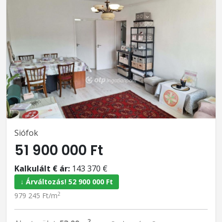
Siófok
51 900 000 Ft
Kalkulált € ár:
143 370 €
↓ Árváltozás! 52 900 000 Ft
2
979 245 Ft/m
2