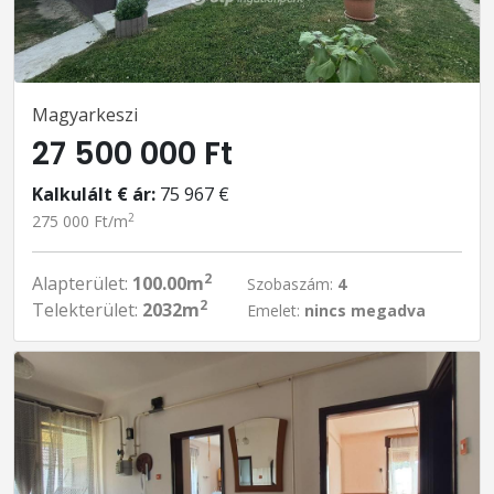
Magyarkeszi
27 500 000 Ft
Kalkulált € ár:
75 967 €
2
275 000 Ft/m
2
Alapterület:
100.00m
Szobaszám:
4
2
Telekterület:
2032m
Emelet:
nincs megadva