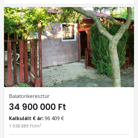
Balatonkeresztúr
34 900 000 Ft
Kalkulált € ár:
96 409 €
2
1 938 889 Ft/m