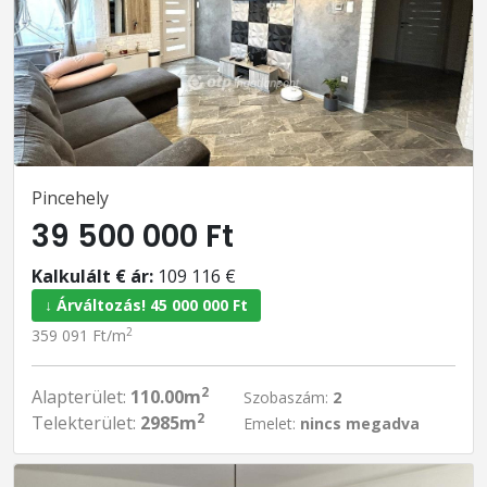
Pincehely
39 500 000 Ft
Kalkulált € ár:
109 116 €
↓ Árváltozás! 45 000 000 Ft
2
359 091 Ft/m
2
Alapterület:
110.00m
Szobaszám:
2
2
Telekterület:
2985m
Emelet:
nincs megadva