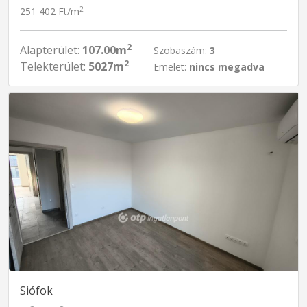
2
251 402 Ft/m
2
Alapterület:
107.00m
Szobaszám:
3
2
Telekterület:
5027m
Emelet:
nincs megadva
Siófok