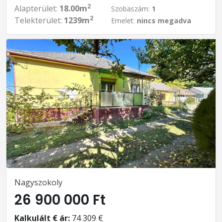
2
Alapterület:
18.00m
Szobaszám:
1
2
Telekterület:
1239m
Emelet:
nincs megadva
Nagyszokoly
26 900 000 Ft
Kalkulált € ár:
74 309 €