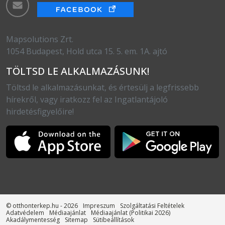
Mapsolutions Zrt.
1054 Budapest, Hold utca 15. 5. em. 1A. ajtó
TÖLTSD LE ALKALMAZÁSUNK!
Töltsd le alkalmazásunkat, és értesülj a legfrissebb
hírekről, vagy iratkozz fel az Ingatlantájoló
hirdetésfigyelőire!
© otthonterkep.hu - 2026
Impreszum
Szolgáltatási Feltételek
Adatvédelem
Médiaajánlat
Médiaajánlat (Politikai 2026)
Akadálymentesség
Sitemap
Sütibeállítások