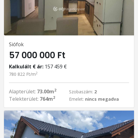
Siófok
57 000 000 Ft
Kalkulált € ár:
157 459 €
2
780 822 Ft/m
2
Alapterület:
73.00m
Szobaszám:
2
2
Telekterület:
764m
Emelet:
nincs megadva