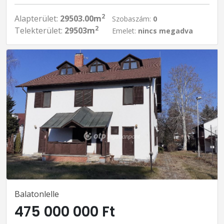
2
Alapterület:
29503.00m
Szobaszám:
0
2
Telekterület:
29503m
Emelet:
nincs megadva
Balatonlelle
475 000 000 Ft