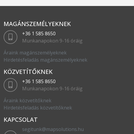
MAGÁNSZEMÉLYEKNEK
+36 1 585 8650
Munkanapokon 9-16 óráig
Áraink magánszemélyeknek
Hirdetésfeladás magánszemélyeknek
KÖZVETÍTŐKNEK
+36 1 585 8650
Munkanapokon 9-16 óráig
Áraink közvetítőknek
Hirdetésfeladás közvetítőknek
KAPCSOLAT
segitunk@mapsolutions.hu