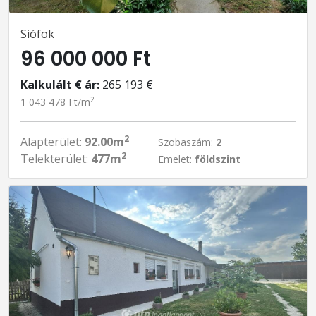
Siófok
96 000 000 Ft
Kalkulált € ár:
265 193 €
2
1 043 478 Ft/m
2
Alapterület:
92.00m
Szobaszám:
2
2
Telekterület:
477m
Emelet:
földszint