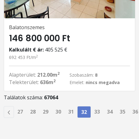
Balatonszemes
146 800 000 Ft
Kalkulált € ár:
405 525 €
2
692 453 Ft/m
2
Alapterület:
212.00m
Szobaszám:
8
2
Telekterület:
636m
Emelet:
nincs megadva
Találatok száma:
67064
27
28
29
30
31
33
34
35
36
32