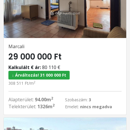
Marcali
29 000 000 Ft
Kalkulált € ár:
80 110 €
↓ Árváltozás! 31 000 000 Ft
2
308 511 Ft/m
2
Alapterület:
94.00m
Szobaszám:
3
2
Telekterület:
1326m
Emelet:
nincs megadva