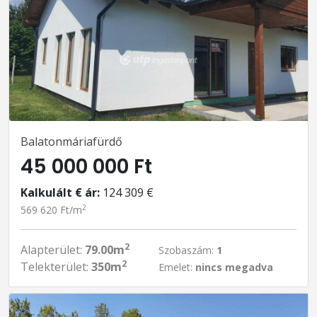
Balatonmáriafürdő
45 000 000 Ft
Kalkulált € ár:
124 309 €
2
569 620 Ft/m
2
Alapterület:
79.00m
Szobaszám:
1
2
Telekterület:
350m
Emelet:
nincs megadva