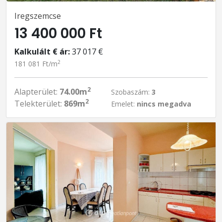
Iregszemcse
13 400 000 Ft
Kalkulált € ár:
37 017 €
2
181 081 Ft/m
2
Alapterület:
74.00m
Szobaszám:
3
2
Telekterület:
869m
Emelet:
nincs megadva