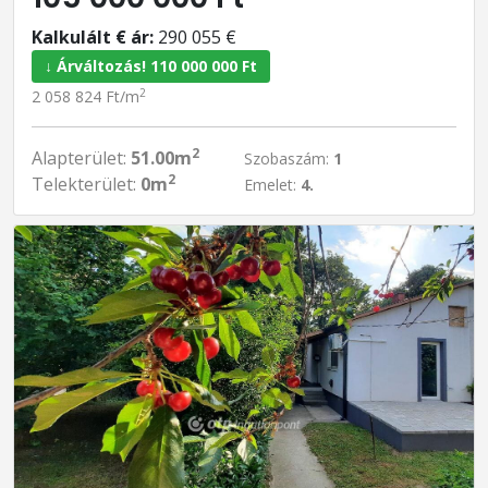
Kalkulált € ár:
290 055 €
↓ Árváltozás! 110 000 000 Ft
2
2 058 824 Ft/m
2
Alapterület:
51.00m
Szobaszám:
1
2
Telekterület:
0m
Emelet:
4.