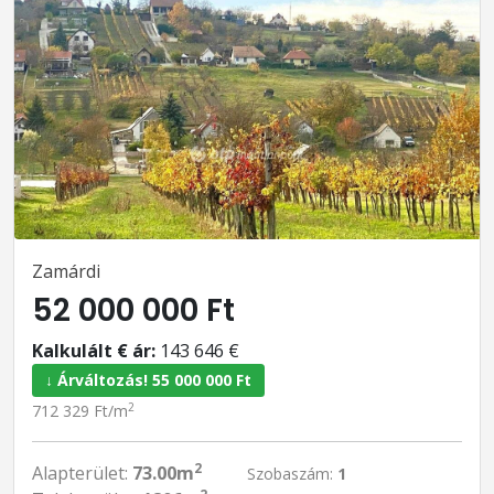
Zamárdi
52 000 000 Ft
Kalkulált € ár:
143 646 €
↓ Árváltozás! 55 000 000 Ft
2
712 329 Ft/m
2
Alapterület:
73.00m
Szobaszám:
1