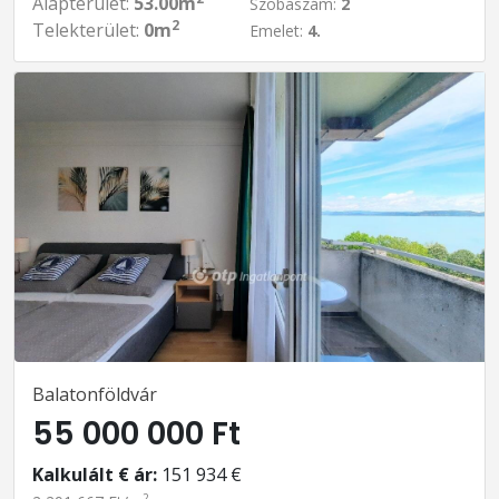
Alapterület:
53.00m
Szobaszám:
2
2
Telekterület:
0m
Emelet:
4.
Balatonföldvár
55 000 000 Ft
Kalkulált € ár:
151 934 €
2