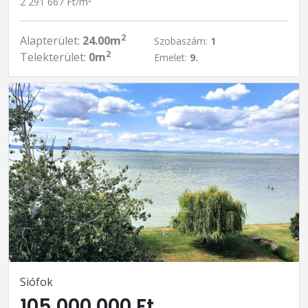
2 291 667 Ft/m
2
Alapterület:
24.00m
Szobaszám:
1
2
Telekterület:
0m
Emelet:
9.
Siófok
105 000 000 Ft