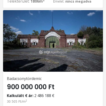
2
Telekterület:
1806m
Emelet:
nincs megadva
Badacsonytördemic
900 000 000 Ft
Kalkulált € ár:
2 486 188 €
2
30 505 Ft/m