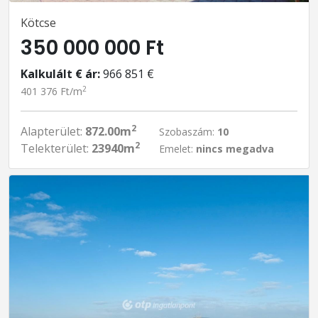
Kötcse
350 000 000 Ft
Kalkulált € ár:
966 851 €
2
401 376 Ft/m
2
Alapterület:
872.00m
Szobaszám:
10
2
Telekterület:
23940m
Emelet:
nincs megadva