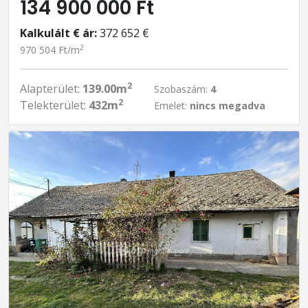
134 900 000 Ft
Kalkulált € ár:
372 652 €
2
970 504 Ft/m
2
Alapterület:
139.00m
Szobaszám:
4
2
Telekterület:
432m
Emelet:
nincs megadva