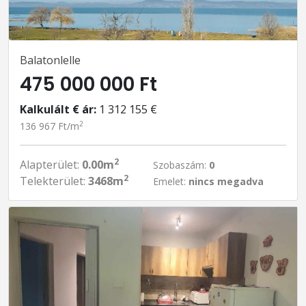
Balatonlelle
475 000 000 Ft
Kalkulált € ár:
1 312 155 €
2
136 967 Ft/m
2
Alapterület:
0.00m
Szobaszám:
0
2
Telekterület:
3468m
Emelet:
nincs megadva