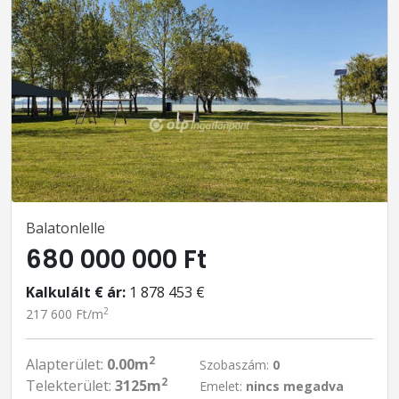
Balatonlelle
680 000 000 Ft
Kalkulált € ár:
1 878 453 €
2
217 600 Ft/m
2
Alapterület:
0.00m
Szobaszám:
0
2
Telekterület:
3125m
Emelet:
nincs megadva