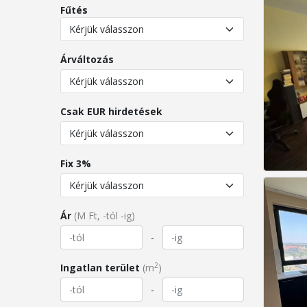
Fűtés
Árváltozás
Csak EUR hirdetések
Fix 3%
Ár
(M Ft, -tól -ig)
-
2
Ingatlan terület
(m
)
-