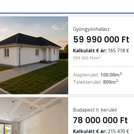
Gyöngyöshalász
59 990 000 Ft
Kalkulált € ár:
165 718 €
2
599 900 Ft/m
2
Alapterület:
100.00m
2
Telekterület:
800m
Budapest II. kerület
78 000 000 Ft
Kalkulált € ár:
215 470 €