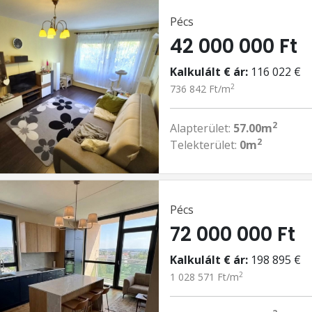
Pécs
42 000 000 Ft
Kalkulált € ár:
116 022 €
2
736 842 Ft/m
2
Alapterület:
57.00m
2
Telekterület:
0m
Pécs
72 000 000 Ft
Kalkulált € ár:
198 895 €
2
1 028 571 Ft/m