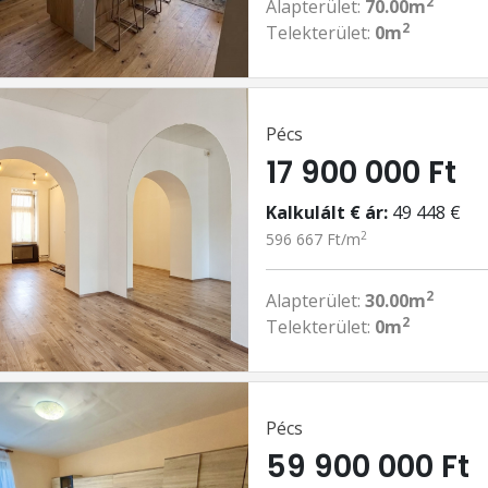
2
Alapterület:
70.00m
2
Telekterület:
0m
Pécs
17 900 000 Ft
Kalkulált € ár:
49 448 €
2
596 667 Ft/m
2
Alapterület:
30.00m
2
Telekterület:
0m
Pécs
59 900 000 Ft