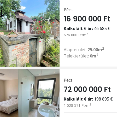
Pécs
16 900 000 Ft
Kalkulált € ár:
46 685 €
2
676 000 Ft/m
2
Alapterület:
25.00m
2
Telekterület:
0m
Pécs
72 000 000 Ft
Kalkulált € ár:
198 895 €
2
1 028 571 Ft/m