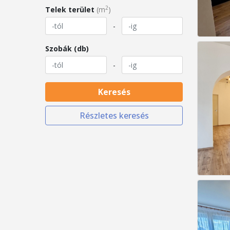
2
Telek terület
(m
)
-
Szobák (db)
-
Keresés
Részletes keresés