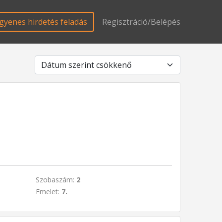
gyenes hirdetés feladás
Regisztráció/Belépés
Szobaszám:
2
Emelet:
7.