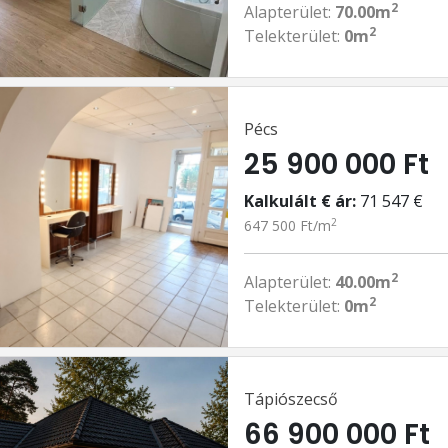
2
Alapterület:
70.00m
2
Telekterület:
0m
Pécs
25 900 000 Ft
Kalkulált € ár:
71 547 €
2
647 500 Ft/m
2
Alapterület:
40.00m
2
Telekterület:
0m
Tápiószecső
66 900 000 Ft