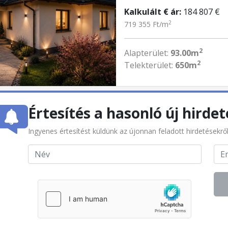
Kalkulált € ár:
184 807 €
2
719 355 Ft/m
2
Alapterület:
93.00m
2
Telekterület:
650m
Értesítés a hasonló új hirdet
Ingyenes értesítést küldünk az újonnan feladott hirdetésekrő