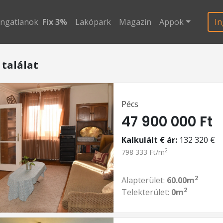
ingatlanok
Fix 3%
Lakópark
Magazin
Appok
In
 találat
Pécs
47 900 000 Ft
Kalkulált € ár:
132 320 €
2
798 333 Ft/m
2
Alapterület:
60.00m
2
Telekterület:
0m