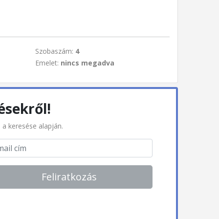
Szobaszám:
4
Emelet:
nincs megadva
ésekről!
l a keresése alapján.
Feliratkozás