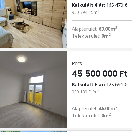
Kalkulált € ár:
165 470 €
2
950 794 Ft/m
2
Alapterület:
63.00m
2
Telekterület:
0m
Pécs
45 500 000 Ft
Kalkulált € ár:
125 691 €
2
989 130 Ft/m
2
Alapterület:
46.00m
2
Telekterület:
0m