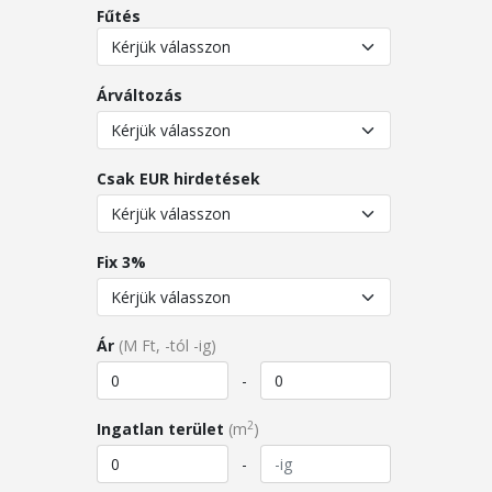
Fűtés
Árváltozás
Csak EUR hirdetések
Fix 3%
Ár
(M Ft, -tól -ig)
-
2
Ingatlan terület
(m
)
-