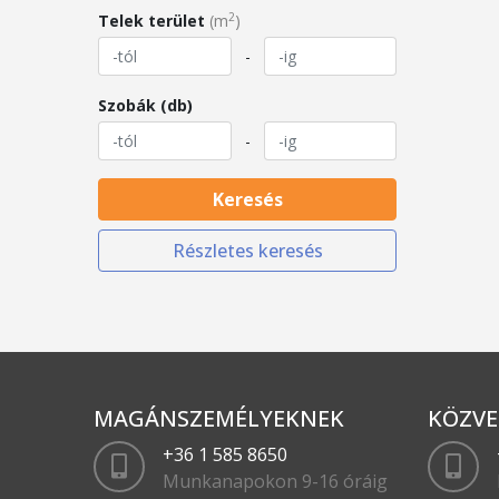
2
Telek terület
(m
)
-
Szobák (db)
-
Keresés
Részletes keresés
MAGÁNSZEMÉLYEKNEK
KÖZVE
+36 1 585 8650
Munkanapokon 9-16 óráig