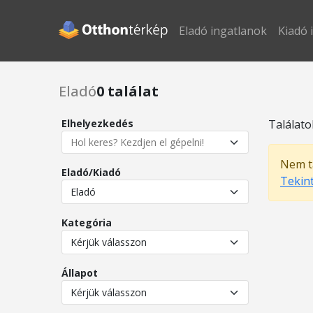
Eladó ingatlanok
Kiadó 
Eladó
0 találat
Elhelyezkedés
Találat
Nem ta
Eladó/Kiadó
Tekin
Kategória
Állapot