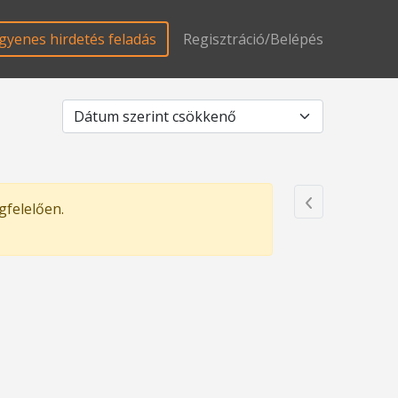
gyenes hirdetés feladás
Regisztráció/Belépés
gfelelően.