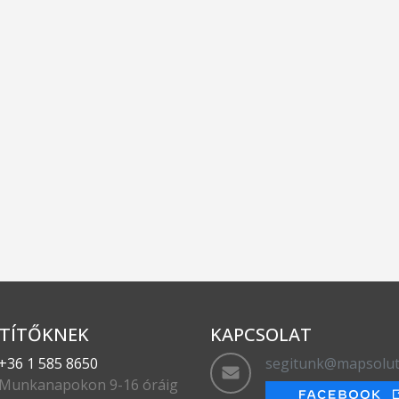
TÍTŐKNEK
KAPCSOLAT
+36 1 585 8650
segitunk@mapsolut
Munkanapokon 9-16 óráig