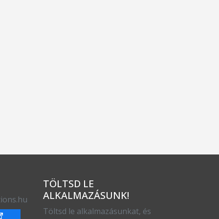
TÖLTSD LE
ALKALMAZÁSUNK!
ions.hu
Töltsd le alkalmazásunkat, és