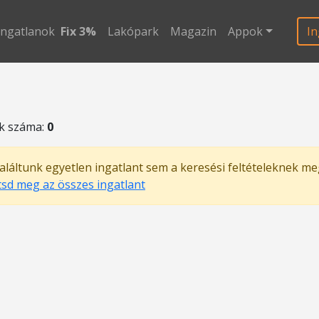
ingatlanok
Fix 3%
Lakópark
Magazin
Appok
In
ok száma:
0
láltunk egyetlen ingatlant sem a keresési feltételeknek me
tsd meg az összes ingatlant