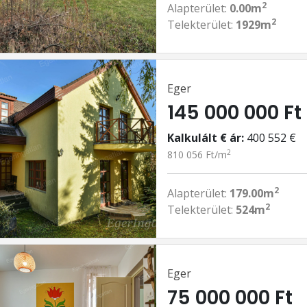
2
Alapterület:
0.00m
2
Telekterület:
1929m
Eger
145 000 000 Ft
Kalkulált € ár:
400 552 €
2
810 056 Ft/m
2
Alapterület:
179.00m
2
Telekterület:
524m
Eger
75 000 000 Ft