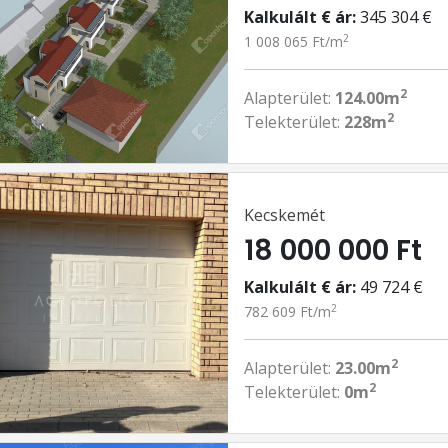
Kalkulált € ár:
345 304 €
2
1 008 065 Ft/m
2
Alapterület:
124.00m
2
Telekterület:
228m
Kecskemét
18 000 000 Ft
Kalkulált € ár:
49 724 €
2
782 609 Ft/m
2
Alapterület:
23.00m
2
Telekterület:
0m