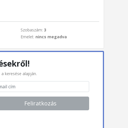
Szobaszám:
3
Emelet:
nincs megadva
ésekről!
l a keresése alapján.
Feliratkozás