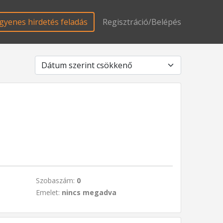
gyenes hirdetés feladás
Regisztráció/Belépés
Szobaszám:
0
Emelet:
nincs megadva