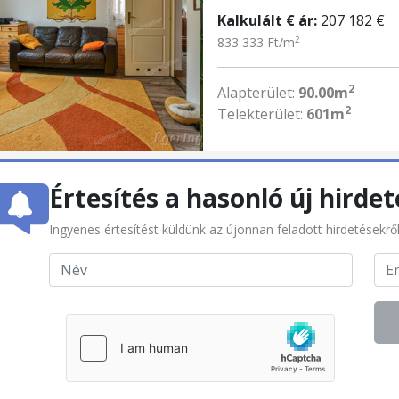
Kalkulált € ár:
207 182 €
2
833 333 Ft/m
2
Alapterület:
90.00m
2
Telekterület:
601m
Értesítés a hasonló új hirdet
Ingyenes értesítést küldünk az újonnan feladott hirdetésekrő