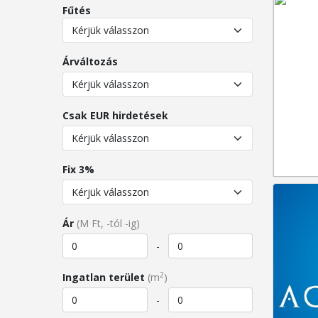
Fűtés
Árváltozás
Csak EUR hirdetések
Fix 3%
Ár
(M Ft, -tól -ig)
-
2
Ingatlan terület
(m
)
-