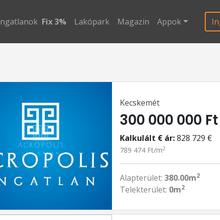
ingatlanok
Fix 3%
Lakópark
Magazin
Appok
In
Kecskemét
300 000 000 Ft
Kalkulált € ár:
828 729 €
2
789 474 Ft/m
2
Alapterület:
380.00m
2
Telekterület:
0m