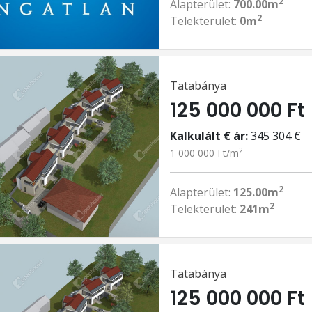
2
Alapterület:
700.00m
2
Telekterület:
0m
Tatabánya
125 000 000 Ft
Kalkulált € ár:
345 304 €
2
1 000 000 Ft/m
2
Alapterület:
125.00m
2
Telekterület:
241m
Tatabánya
125 000 000 Ft