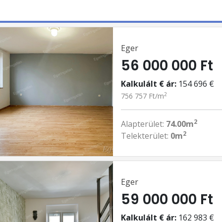
Eger
56 000 000 Ft
Kalkulált € ár:
154 696 €
2
756 757 Ft/m
2
Alapterület:
74.00m
2
Telekterület:
0m
Eger
59 000 000 Ft
Kalkulált € ár:
162 983 €