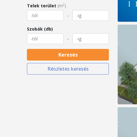
2
Telek terület
(m
)
-
Szobák (db)
-
Keresés
Részletes keresés