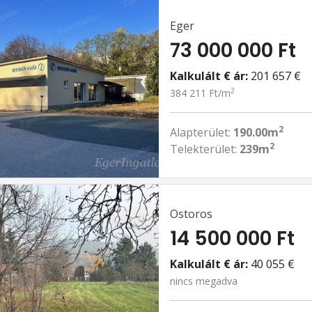
Eger
73 000 000 Ft
Kalkulált € ár:
201 657 €
2
384 211 Ft/m
2
Alapterület:
190.00m
2
Telekterület:
239m
Ostoros
14 500 000 Ft
Kalkulált € ár:
40 055 €
nincs megadva