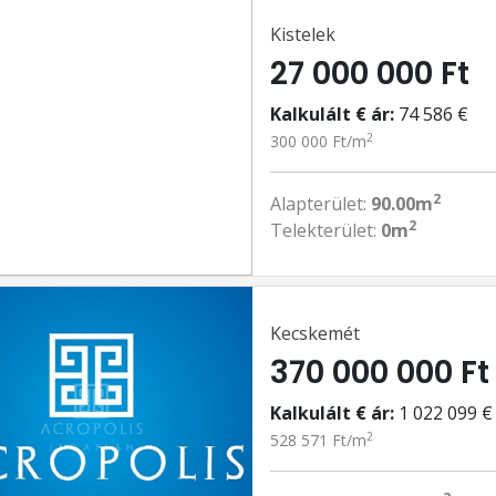
Kistelek
27 000 000 Ft
Kalkulált € ár:
74 586 €
2
300 000 Ft/m
2
Alapterület:
90.00m
2
Telekterület:
0m
Kecskemét
370 000 000 Ft
Kalkulált € ár:
1 022 099 €
2
528 571 Ft/m