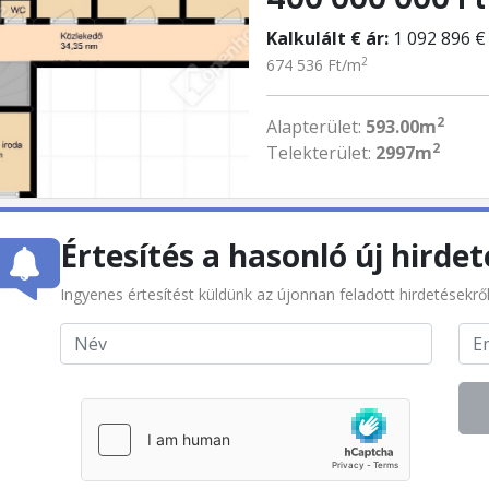
Kalkulált € ár:
1 092 896 €
2
674 536 Ft/m
2
Alapterület:
593.00m
2
Telekterület:
2997m
Értesítés a hasonló új hirdet
Ingyenes értesítést küldünk az újonnan feladott hirdetésekrő