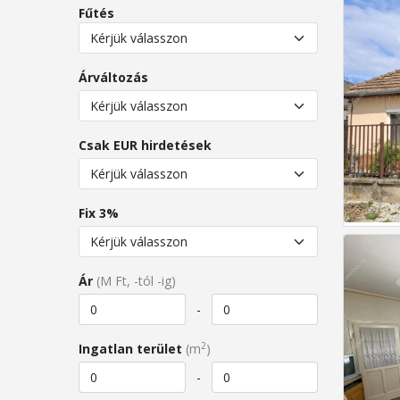
Fűtés
Árváltozás
Csak EUR hirdetések
Fix 3%
Ár
(M Ft, -tól -ig)
-
2
Ingatlan terület
(m
)
-