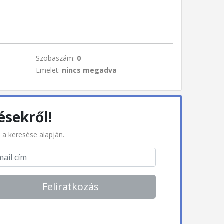
Szobaszám:
0
Emelet:
nincs megadva
ésekről!
l a keresése alapján.
Feliratkozás