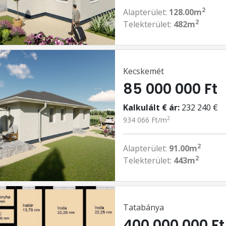
2
Alapterület:
128.00m
2
Telekterület:
482m
Kecskemét
85 000 000 Ft
Kalkulált € ár:
232 240 €
2
934 066 Ft/m
2
Alapterület:
91.00m
2
Telekterület:
443m
Tatabánya
400 000 000 Ft