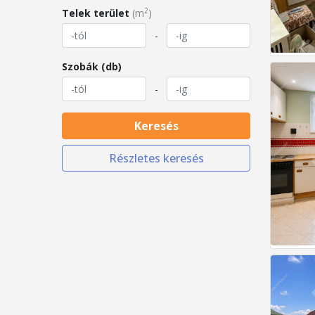
2
Telek terület
(m
)
-
Szobák (db)
-
Keresés
Részletes keresés