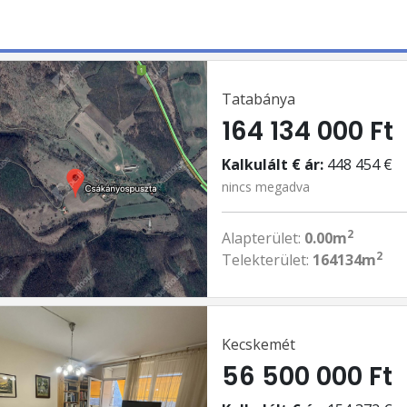
Tatabánya
164 134 000 Ft
Kalkulált € ár:
448 454 €
nincs megadva
2
Alapterület:
0.00m
2
Telekterület:
164134m
Kecskemét
56 500 000 Ft