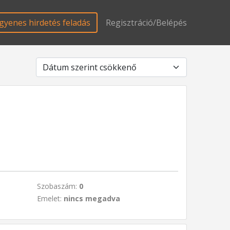
gyenes hirdetés feladás
Regisztráció/Belépés
Szobaszám:
0
Emelet:
nincs megadva