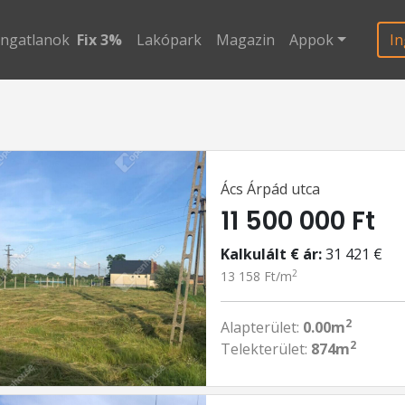
ingatlanok
Fix 3%
Lakópark
Magazin
Appok
In
Ács Árpád utca
11 500 000 Ft
Kalkulált € ár:
31 421 €
2
13 158 Ft/m
2
Alapterület:
0.00m
2
Telekterület:
874m