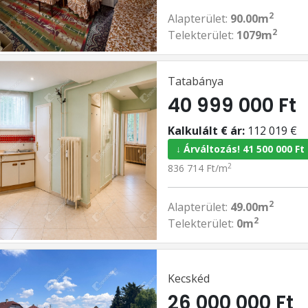
2
Alapterület:
90.00m
2
Telekterület:
1079m
Tatabánya
40 999 000 Ft
Kalkulált € ár:
112 019 €
↓ Árváltozás! 41 500 000 Ft
2
836 714 Ft/m
2
Alapterület:
49.00m
2
Telekterület:
0m
Kecskéd
26 000 000 Ft