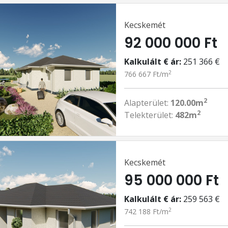
Kecskemét
92 000 000 Ft
Kalkulált € ár:
251 366 €
2
766 667 Ft/m
2
Alapterület:
120.00m
2
Telekterület:
482m
Kecskemét
95 000 000 Ft
Kalkulált € ár:
259 563 €
2
742 188 Ft/m