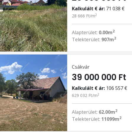
Kalkulált € ár:
71 038 €
2
28 666 Ft/m
2
Alapterület:
0.00m
2
Telekterület:
907m
Csákvár
39 000 000 Ft
Kalkulált € ár:
106 557 €
2
629 032 Ft/m
2
Alapterület:
62.00m
2
Telekterület:
11099m