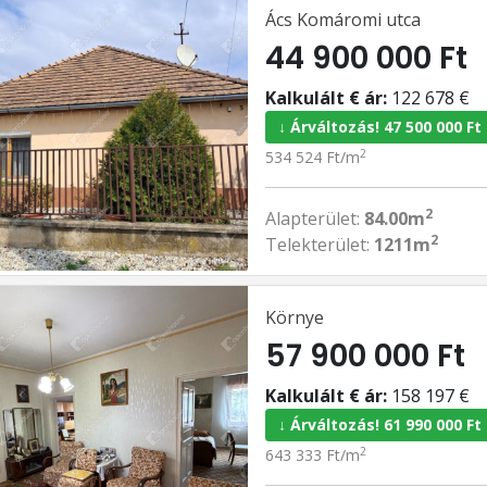
Ács Komáromi utca
44 900 000 Ft
Kalkulált € ár:
122 678 €
↓ Árváltozás! 47 500 000 Ft
2
534 524 Ft/m
2
Alapterület:
84.00m
2
Telekterület:
1211m
Környe
57 900 000 Ft
Kalkulált € ár:
158 197 €
↓ Árváltozás! 61 990 000 Ft
2
643 333 Ft/m