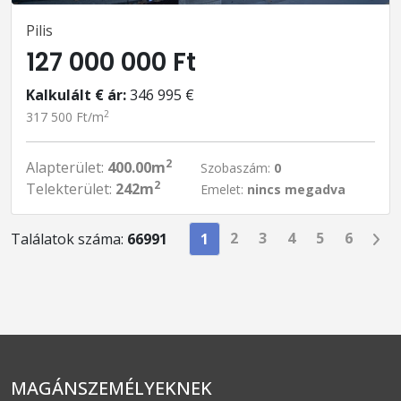
Pilis
127 000 000 Ft
Kalkulált € ár:
346 995 €
2
317 500 Ft/m
2
Alapterület:
400.00m
Szobaszám:
0
2
Telekterület:
242m
Emelet:
nincs megadva
2
3
4
5
6
Találatok száma:
66991
1
MAGÁNSZEMÉLYEKNEK