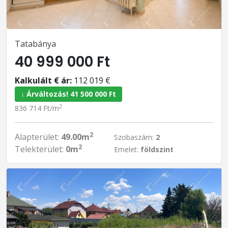
Tatabánya
40 999 000 Ft
Kalkulált € ár:
112 019 €
↓ Árváltozás! 41 500 000 Ft
2
836 714 Ft/m
2
Alapterület:
49.00m
Szobaszám:
2
2
Telekterület:
0m
Emelet:
földszint