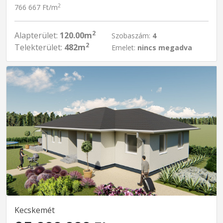
2
766 667 Ft/m
2
Alapterület:
120.00m
Szobaszám:
4
2
Telekterület:
482m
Emelet:
nincs megadva
Kecskemét