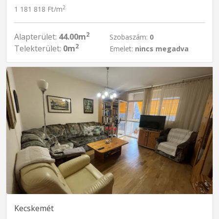
2
1 181 818 Ft/m
2
Alapterület:
44.00m
Szobaszám:
0
2
Telekterület:
0m
Emelet:
nincs megadva
Kecskemét