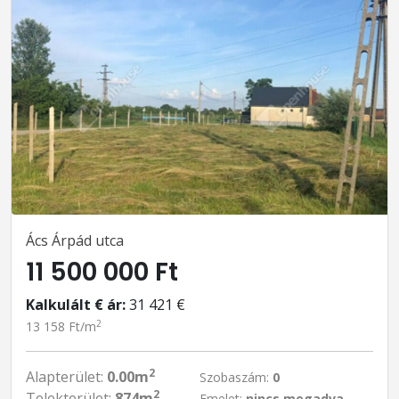
Ács Árpád utca
11 500 000 Ft
Kalkulált € ár:
31 421 €
2
13 158 Ft/m
2
Alapterület:
0.00m
Szobaszám:
0
2
Telekterület:
874m
Emelet:
nincs megadva