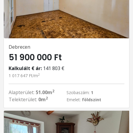
Debrecen
51 900 000 Ft
Kalkulált € ár:
141 803 €
2
1 017 647 Ft/m
2
Alapterület:
51.00m
Szobaszám:
1
2
Telekterület:
0m
Emelet:
földszint