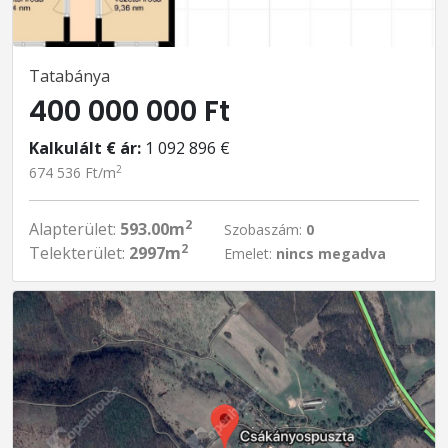
Tatabánya
400 000 000 Ft
Kalkulált € ár:
1 092 896 €
2
674 536 Ft/m
2
Alapterület:
593.00m
Szobaszám:
0
2
Telekterület:
2997m
Emelet:
nincs megadva