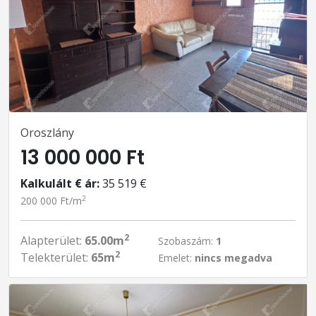
Oroszlány
13 000 000 Ft
Kalkulált € ár:
35 519 €
2
200 000 Ft/m
2
Alapterület:
65.00m
Szobaszám:
1
2
Telekterület:
65m
Emelet:
nincs megadva