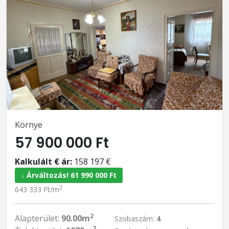
Környe
57 900 000 Ft
Kalkulált € ár:
158 197 €
↓ Árváltozás! 61 990 000 Ft
2
643 333 Ft/m
2
Alapterület:
90.00m
Szobaszám:
4
2