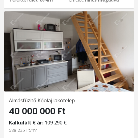
Almásfüzitő Kőolaj lakótelep
40 000 000 Ft
Kalkulált € ár:
109 290 €
2
588 235 Ft/m