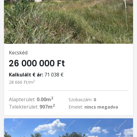
Kecskéd
26 000 000 Ft
Kalkulált € ár:
71 038 €
2
28 666 Ft/m
2
Alapterület:
0.00m
Szobaszám:
0
2
Telekterület:
907m
Emelet:
nincs megadva