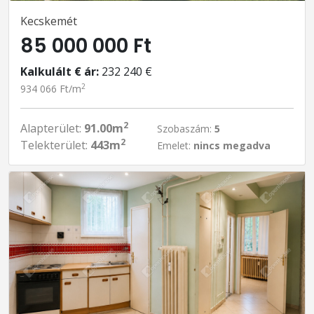
Kecskemét
85 000 000 Ft
Kalkulált € ár:
232 240 €
2
934 066 Ft/m
2
Alapterület:
91.00m
Szobaszám:
5
2
Telekterület:
443m
Emelet:
nincs megadva