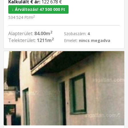
Kalkulált € ár:
122 678 €
↓ Árváltozás! 47 500 000 Ft
2
534 524 Ft/m
2
Alapterület:
84.00m
Szobaszám:
4
2
Telekterület:
1211m
Emelet:
nincs megadva