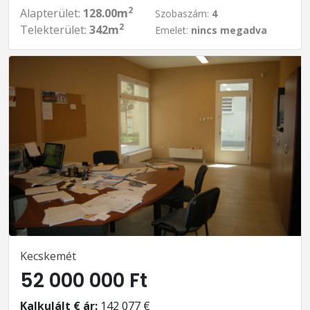
2
Alapterület:
128.00m
Szobaszám:
4
2
Telekterület:
342m
Emelet:
nincs megadva
Kecskemét
52 000 000 Ft
Kalkulált € ár:
142 077 €