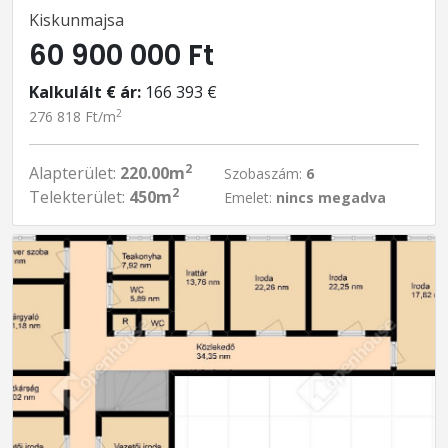
Kiskunmajsa
60 900 000 Ft
Kalkulált € ár:
166 393 €
2
276 818 Ft/m
2
Alapterület:
220.00m
Szobaszám:
6
2
Telekterület:
450m
Emelet:
nincs megadva