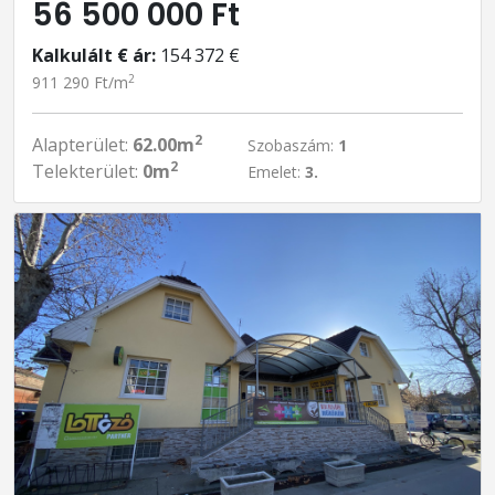
56 500 000 Ft
Kalkulált € ár:
154 372 €
2
911 290 Ft/m
2
Alapterület:
62.00m
Szobaszám:
1
2
Telekterület:
0m
Emelet:
3.