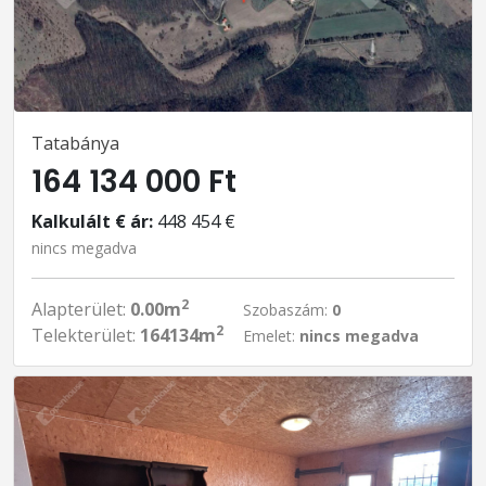
Tatabánya
164 134 000 Ft
Kalkulált € ár:
448 454 €
nincs megadva
2
Alapterület:
0.00m
Szobaszám:
0
2
Telekterület:
164134m
Emelet:
nincs megadva