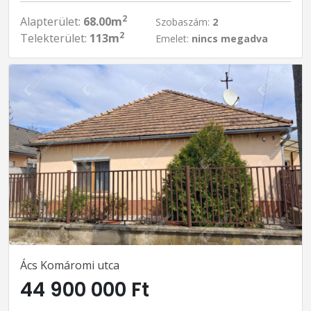
2
Alapterület:
68.00m
Szobaszám:
2
2
Telekterület:
113m
Emelet:
nincs megadva
Ács Komáromi utca
44 900 000 Ft