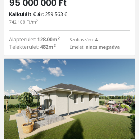
95 000 000 Ft
Kalkulált € ár:
259 563 €
2
742 188 Ft/m
2
Alapterület:
128.00m
Szobaszám:
4
2
Telekterület:
482m
Emelet:
nincs megadva