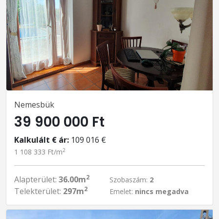
Nemesbük
39 900 000 Ft
Kalkulált € ár:
109 016 €
2
1 108 333 Ft/m
2
Alapterület:
36.00m
Szobaszám:
2
2
Telekterület:
297m
Emelet:
nincs megadva