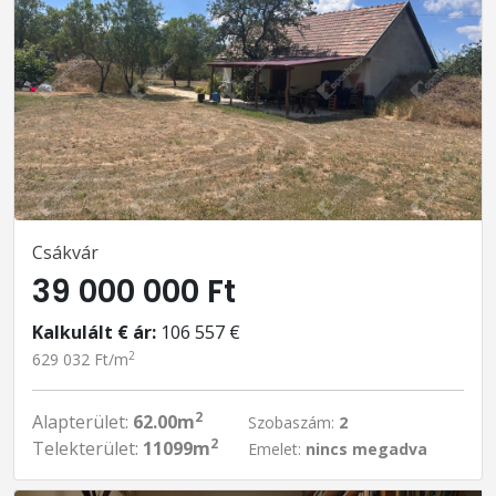
Csákvár
39 000 000 Ft
Kalkulált € ár:
106 557 €
2
629 032 Ft/m
2
Alapterület:
62.00m
Szobaszám:
2
2
Telekterület:
11099m
Emelet:
nincs megadva