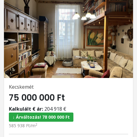
Kecskemét
75 000 000 Ft
Kalkulált € ár:
204 918 €
↓ Árváltozás! 78 000 000 Ft
2
585 938 Ft/m