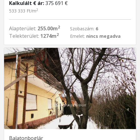
Kalkulált € ár:
375 691 €
2
533 333 Ft/m
2
Alapterület:
255.00m
Szobaszám:
6
2
Telekterület:
1274m
Emelet:
nincs megadva
Balatonboglár