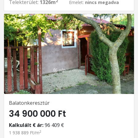
2
Telekterület:
1326m
Emelet:
nincs megadva
Balatonkeresztúr
34 900 000 Ft
Kalkulált € ár:
96 409 €
2
1 938 889 Ft/m