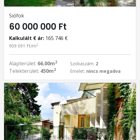
Siófok
60 000 000 Ft
Kalkulált € ár:
165 746 €
2
909 091 Ft/m
2
Alapterület:
66.00m
Szobaszám:
2
2
Telekterület:
450m
Emelet:
nincs megadva