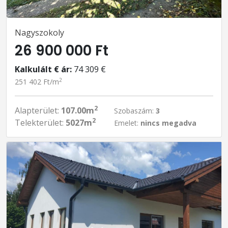
Nagyszokoly
26 900 000 Ft
Kalkulált € ár:
74 309 €
2
251 402 Ft/m
2
Alapterület:
107.00m
Szobaszám:
3
2
Telekterület:
5027m
Emelet:
nincs megadva