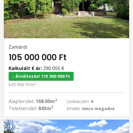
Zamárdi
105 000 000 Ft
Kalkulált € ár:
290 055 €
↓ Árváltozás! 115 000 000 Ft
2
625 000 Ft/m
2
Alapterület:
168.00m
Szobaszám:
6
2
Telekterület:
845m
Emelet:
nincs megadva