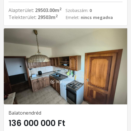
2
Alapterület:
29503.00m
Szobaszám:
0
2
Telekterület:
29503m
Emelet:
nincs megadva
Balatonendréd
136 000 000 Ft