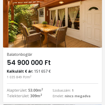
Balatonboglár
54 900 000 Ft
Kalkulált € ár:
151 657 €
2
1 035 849 Ft/m
2
Alapterület:
53.00m
Szobaszám:
1
2
Telekterület:
309m
Emelet:
nincs megadva