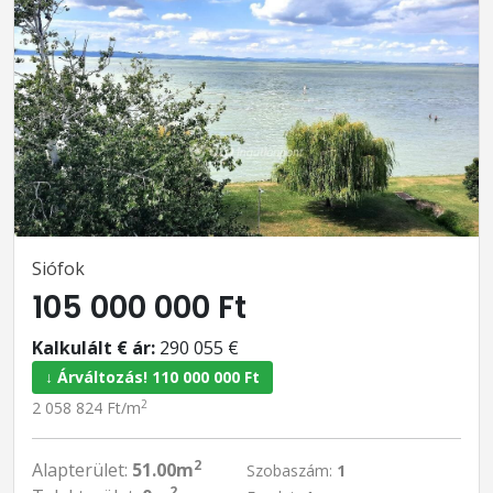
Siófok
105 000 000 Ft
Kalkulált € ár:
290 055 €
↓ Árváltozás! 110 000 000 Ft
2
2 058 824 Ft/m
2
Alapterület:
51.00m
Szobaszám:
1
2