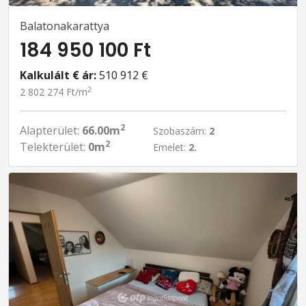
Balatonakarattya
184 950 100 Ft
Kalkulált € ár:
510 912 €
2
2 802 274 Ft/m
2
Alapterület:
66.00m
Szobaszám:
2
2
Telekterület:
0m
Emelet:
2.