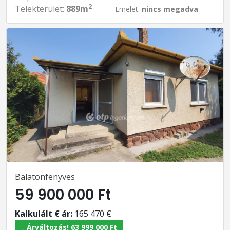
2
Telekterület:
889m
Emelet:
nincs megadva
Balatonfenyves
59 900 000 Ft
Kalkulált € ár:
165 470 €
↓ Árváltozás! 63 999 000 Ft