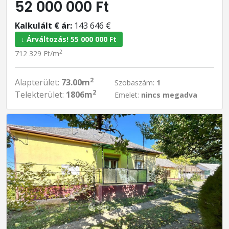
52 000 000 Ft
Kalkulált € ár:
143 646 €
↓ Árváltozás! 55 000 000 Ft
2
712 329 Ft/m
2
Alapterület:
73.00m
Szobaszám:
1
2
Telekterület:
1806m
Emelet:
nincs megadva