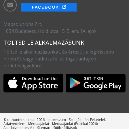
Mapsolutions Zrt.
1054 Budapest, Hold utca 15. 5. em. 1A. ajtó
TÖLTSD LE ALKALMAZÁSUNK!
Töltsd le alkalmazásunkat, és értesülj a legfrissebb
hírekről, vagy iratkozz fel az Ingatlantájoló
hirdetésfigyelőire!
© otthonterkep.hu - 2026
Impreszum
Szolgáltatási Feltételek
Adatvédelem
Médiaajánlat
Médiaajánlat (Politikai 2026)
Akadálymentesség
Sitemap
Sütibeállítások