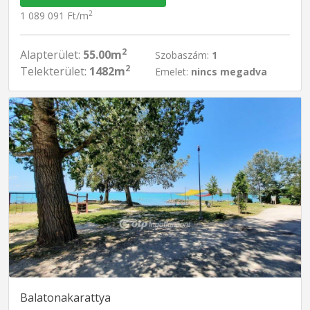
2
1 089 091 Ft/m
2
Alapterület:
55.00m
Szobaszám:
1
2
Telekterület:
1482m
Emelet:
nincs megadva
Balatonakarattya