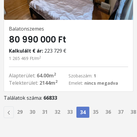
Balatonszemes
80 990 000 Ft
Kalkulált € ár:
223 729 €
2
1 265 469 Ft/m
2
Alapterület:
64.00m
Szobaszám:
1
2
Telekterület:
2144m
Emelet:
nincs megadva
Találatok száma:
66833
29
30
31
32
33
35
36
37
38
34