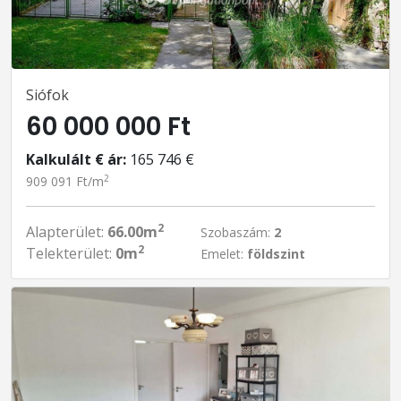
Siófok
60 000 000 Ft
Kalkulált € ár:
165 746 €
2
909 091 Ft/m
2
Alapterület:
66.00m
Szobaszám:
2
2
Telekterület:
0m
Emelet:
földszint