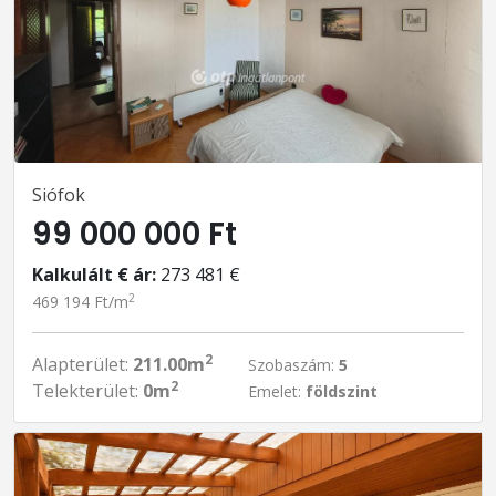
Siófok
99 000 000 Ft
Kalkulált € ár:
273 481 €
2
469 194 Ft/m
2
Alapterület:
211.00m
Szobaszám:
5
2
Telekterület:
0m
Emelet:
földszint