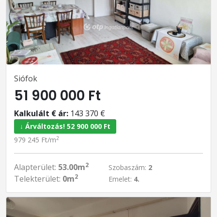
Siófok
51 900 000 Ft
Kalkulált € ár:
143 370 €
↓ Árváltozás! 52 900 000 Ft
2
979 245 Ft/m
2
Alapterület:
53.00m
Szobaszám:
2
2
Telekterület:
0m
Emelet:
4.