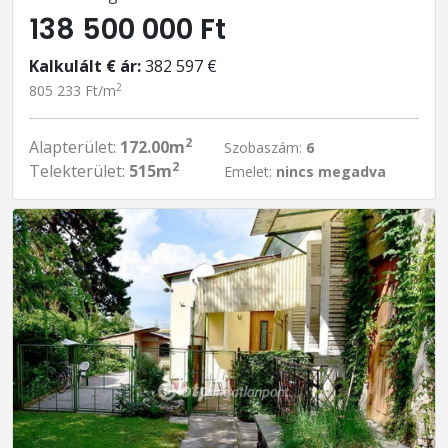
138 500 000 Ft
Kalkulált € ár:
382 597 €
2
805 233 Ft/m
2
Alapterület:
172.00m
Szobaszám:
6
2
Telekterület:
515m
Emelet:
nincs megadva