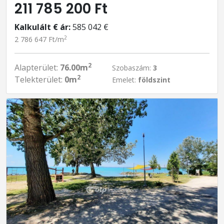
211 785 200 Ft
Kalkulált € ár:
585 042 €
2
2 786 647 Ft/m
2
Alapterület:
76.00m
Szobaszám:
3
2
Telekterület:
0m
Emelet:
földszint