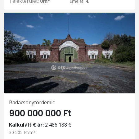
Telekterület:
0m
Emelet:
4.
Badacsonytördemic
900 000 000 Ft
Kalkulált € ár:
2 486 188 €
2
30 505 Ft/m