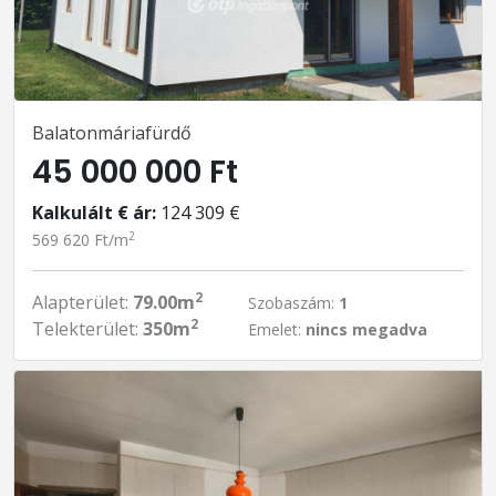
Balatonmáriafürdő
45 000 000 Ft
Kalkulált € ár:
124 309 €
2
569 620 Ft/m
2
Alapterület:
79.00m
Szobaszám:
1
2
Telekterület:
350m
Emelet:
nincs megadva