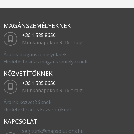
MAGÁNSZEMÉLYEKNEK
+36 1 585 8650
Munkanapokon 9-16 óráig
Áraink magánszemélyeknek
Hirdetésfeladás magánszemélyeknek
KÖZVETÍTŐKNEK
+36 1 585 8650
Munkanapokon 9-16 óráig
Áraink közvetítőknek
Hirdetésfeladás közvetítőknek
KAPCSOLAT
segitunk@mapsolutions.hu