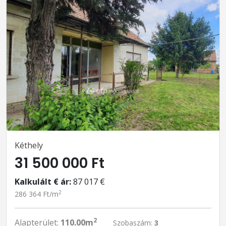
Kéthely
31 500 000 Ft
Kalkulált € ár:
87 017 €
2
286 364 Ft/m
2
Alapterület:
110.00m
Szobaszám:
3