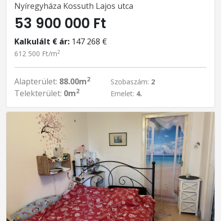
Nyíregyháza Kossuth Lajos utca
53 900 000 Ft
Kalkulált € ár:
147 268 €
2
612 500 Ft/m
2
Alapterület:
88.00m
Szobaszám:
2
2
Telekterület:
0m
Emelet:
4.