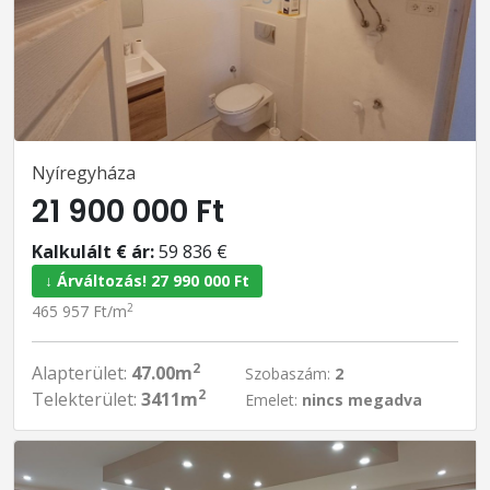
Nyíregyháza
21 900 000 Ft
Kalkulált € ár:
59 836 €
↓ Árváltozás! 27 990 000 Ft
2
465 957 Ft/m
2
Alapterület:
47.00m
Szobaszám:
2
2
Telekterület:
3411m
Emelet:
nincs megadva