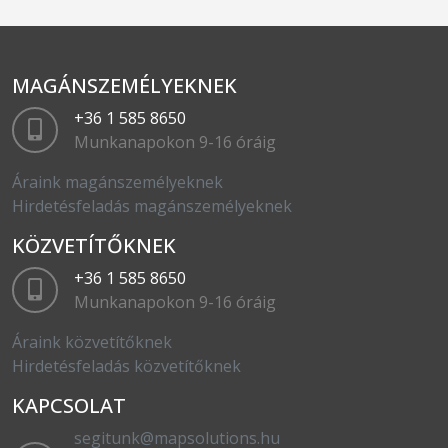
MAGÁNSZEMÉLYEKNEK
+36 1 585 8650
Munkanapokon 9-16 óráig
Áraink magánszemélyeknek
Hirdetésfeladás magánszemélyeknek
KÖZVETÍTŐKNEK
+36 1 585 8650
Munkanapokon 9-16 óráig
Áraink közvetítőknek
Hirdetésfeladás közvetítőknek
KAPCSOLAT
segitunk@mapsolutions.hu