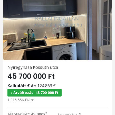
Nyíregyháza Kossuth utca
45 700 000 Ft
Kalkulált € ár:
124 863 €
↓ Árváltozás! 48 700 000 Ft
2
1 015 556 Ft/m
2
Alapterület:
45.00m
Szobaszám:
2