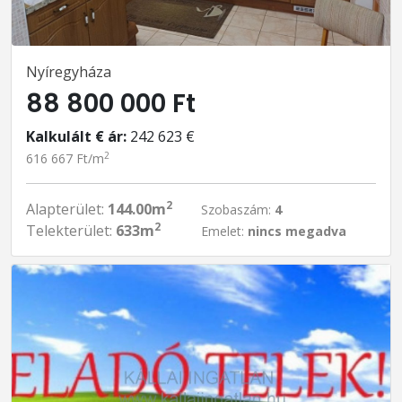
Nyíregyháza
88 800 000 Ft
Kalkulált € ár:
242 623 €
2
616 667 Ft/m
2
Alapterület:
144.00m
Szobaszám:
4
2
Telekterület:
633m
Emelet:
nincs megadva