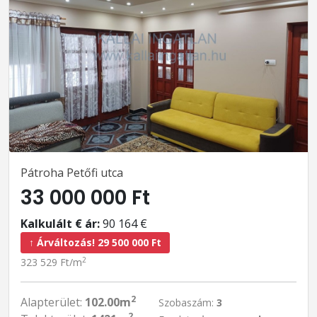
Pátroha Petőfi utca
33 000 000 Ft
Kalkulált € ár:
90 164 €
↑ Árváltozás! 29 500 000 Ft
2
323 529 Ft/m
2
Alapterület:
102.00m
Szobaszám:
3
2