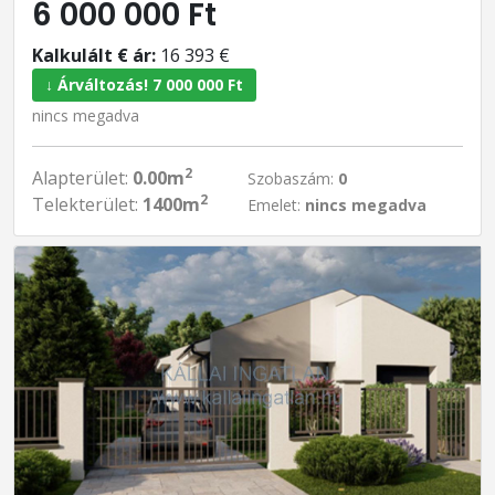
6 000 000 Ft
Kalkulált € ár:
16 393 €
↓ Árváltozás! 7 000 000 Ft
nincs megadva
2
Alapterület:
0.00m
Szobaszám:
0
2
Telekterület:
1400m
Emelet:
nincs megadva