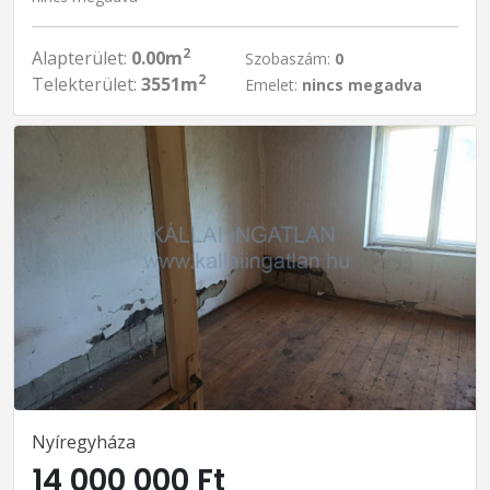
2
Alapterület:
0.00m
Szobaszám:
0
2
Telekterület:
3551m
Emelet:
nincs megadva
Nyíregyháza
14 000 000 Ft