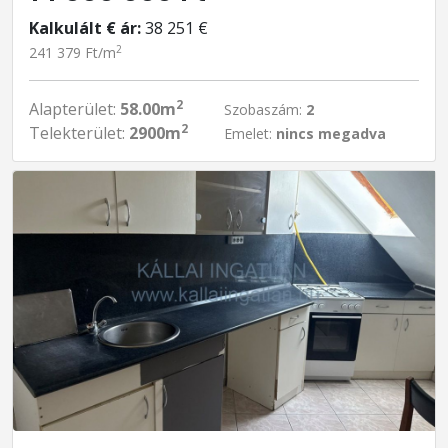
Kalkulált € ár:
38 251 €
2
241 379 Ft/m
2
Alapterület:
58.00m
Szobaszám:
2
2
Telekterület:
2900m
Emelet:
nincs megadva