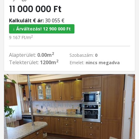
11 000 000 Ft
Kalkulált € ár:
30 055 €
↓ Árváltozás! 12 900 000 Ft
2
9 167 Ft/m
2
Alapterület:
0.00m
Szobaszám:
0
2
Telekterület:
1200m
Emelet:
nincs megadva