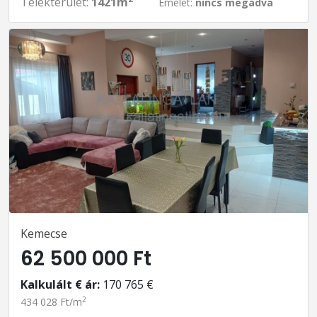
Telekterület:
1421m
Emelet:
nincs megadva
Kemecse
62 500 000 Ft
Kalkulált € ár:
170 765 €
2
434 028 Ft/m