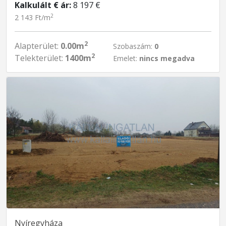
Kalkulált € ár:
8 197 €
2
2 143 Ft/m
2
Alapterület:
0.00m
Szobaszám:
0
2
Telekterület:
1400m
Emelet:
nincs megadva
Nyíregyháza