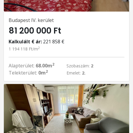
Budapest IV. kerület
81 200 000 Ft
Kalkulált € ár:
221 858 €
2
1 194 118 Ft/m
2
Alapterület:
68.00m
Szobaszám:
2
2
Telekterület:
0m
Emelet:
2.