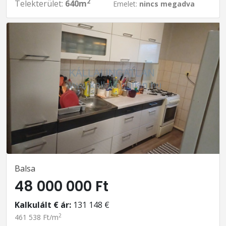
2
Telekterület:
640m
Emelet:
nincs megadva
Balsa
48 000 000 Ft
Kalkulált € ár:
131 148 €
2
461 538 Ft/m