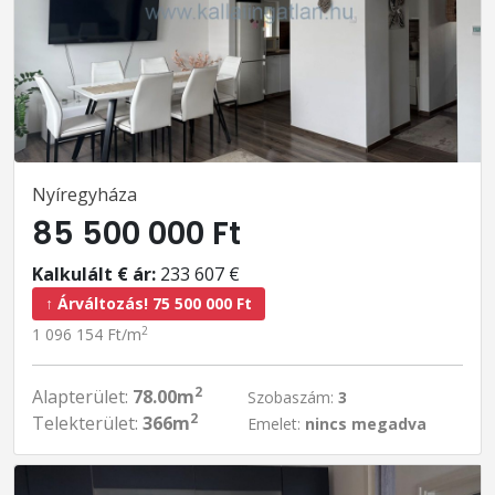
Nyíregyháza
85 500 000 Ft
Kalkulált € ár:
233 607 €
↑ Árváltozás! 75 500 000 Ft
2
1 096 154 Ft/m
2
Alapterület:
78.00m
Szobaszám:
3
2
Telekterület:
366m
Emelet:
nincs megadva