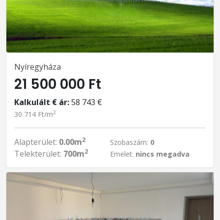
Nyíregyháza
21 500 000 Ft
Kalkulált € ár:
58 743 €
2
30 714 Ft/m
2
Alapterület:
0.00m
Szobaszám:
0
2
Telekterület:
700m
Emelet:
nincs megadva