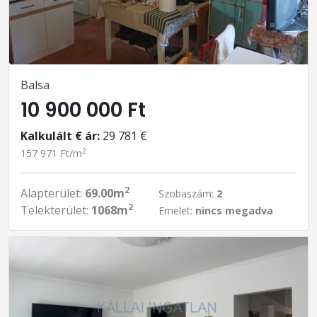
Balsa
10 900 000 Ft
Kalkulált € ár:
29 781 €
2
157 971 Ft/m
2
Alapterület:
69.00m
Szobaszám:
2
2
Telekterület:
1068m
Emelet:
nincs megadva