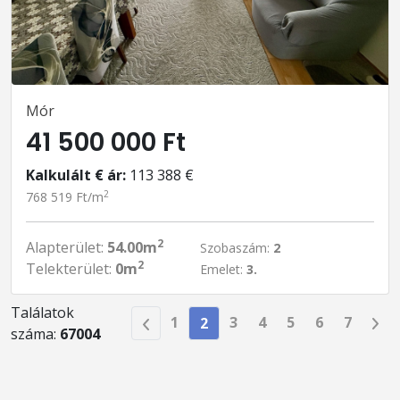
Mór
41 500 000 Ft
Kalkulált € ár:
113 388 €
2
768 519 Ft/m
2
Alapterület:
54.00m
Szobaszám:
2
2
Telekterület:
0m
Emelet:
3.
Találatok
1
3
4
5
6
7
2
száma:
67004