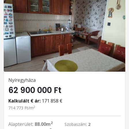
Nyíregyháza
62 900 000 Ft
Kalkulált € ár:
171 858 €
2
714 773 Ft/m
2
Alapterület:
88.00m
Szobaszám:
2