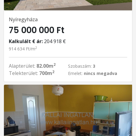
Nyíregyháza
75 000 000 Ft
Kalkulált € ár:
204 918 €
2
914 634 Ft/m
2
Alapterület:
82.00m
Szobaszám:
3
2
Telekterület:
700m
Emelet:
nincs megadva