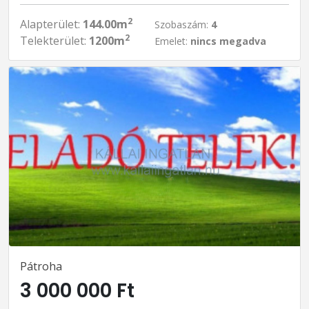
2
Alapterület:
144.00m
Szobaszám:
4
2
Telekterület:
1200m
Emelet:
nincs megadva
Pátroha
3 000 000 Ft