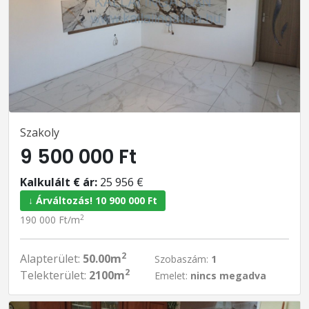
Szakoly
9 500 000 Ft
Kalkulált € ár:
25 956 €
↓ Árváltozás! 10 900 000 Ft
2
190 000 Ft/m
2
Alapterület:
50.00m
Szobaszám:
1
2
Telekterület:
2100m
Emelet:
nincs megadva