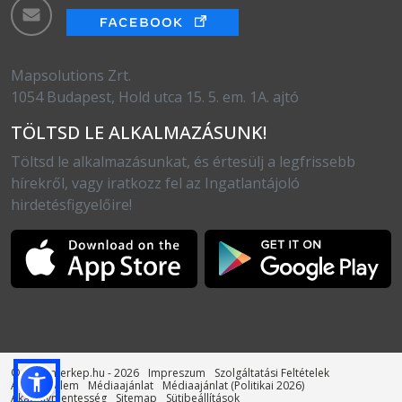
Mapsolutions Zrt.
1054 Budapest, Hold utca 15. 5. em. 1A. ajtó
TÖLTSD LE ALKALMAZÁSUNK!
Töltsd le alkalmazásunkat, és értesülj a legfrissebb
hírekről, vagy iratkozz fel az Ingatlantájoló
hirdetésfigyelőire!
© otthonterkep.hu - 2026
Impreszum
Szolgáltatási Feltételek
Adatvédelem
Médiaajánlat
Médiaajánlat (Politikai 2026)
Akadálymentesség
Sitemap
Sütibeállítások