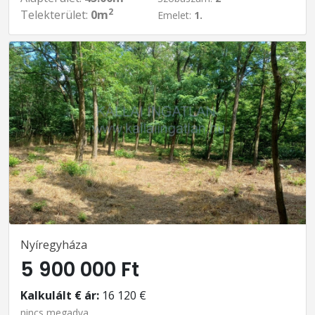
2
Telekterület:
0m
Emelet:
1.
Nyíregyháza
5 900 000 Ft
Kalkulált € ár:
16 120 €
nincs megadva