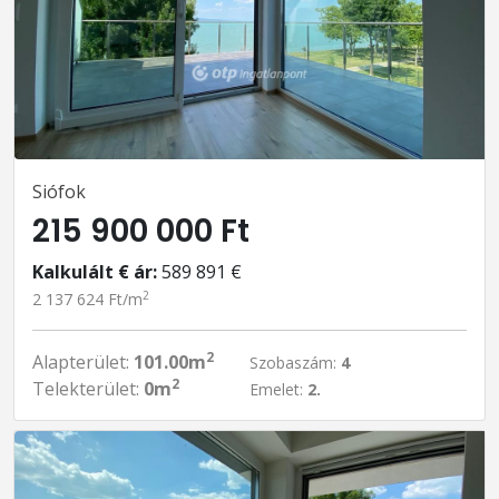
Siófok
215 900 000 Ft
Kalkulált € ár:
589 891 €
2
2 137 624 Ft/m
2
Alapterület:
101.00m
Szobaszám:
4
2
Telekterület:
0m
Emelet:
2.