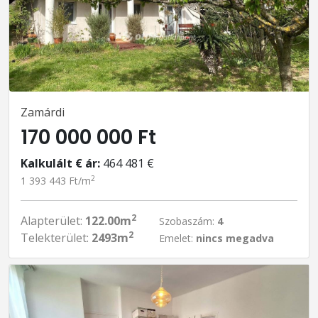
Zamárdi
170 000 000 Ft
Kalkulált € ár:
464 481 €
2
1 393 443 Ft/m
2
Alapterület:
122.00m
Szobaszám:
4
2
Telekterület:
2493m
Emelet:
nincs megadva