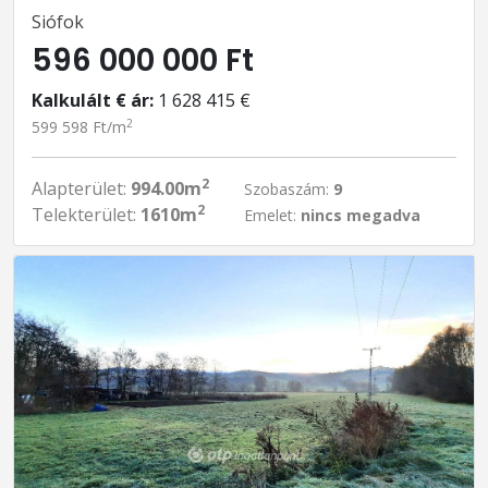
Siófok
596 000 000 Ft
Kalkulált € ár:
1 628 415 €
2
599 598 Ft/m
2
Alapterület:
994.00m
Szobaszám:
9
2
Telekterület:
1610m
Emelet:
nincs megadva