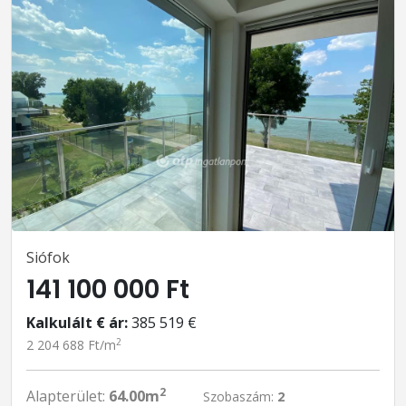
Siófok
141 100 000 Ft
Kalkulált € ár:
385 519 €
2
2 204 688 Ft/m
2
Alapterület:
64.00m
Szobaszám:
2