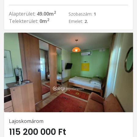
2
Alapterület:
49.00m
Szobaszám:
1
2
Telekterület:
0m
Emelet:
2.
Lajoskomárom
115 200 000 Ft