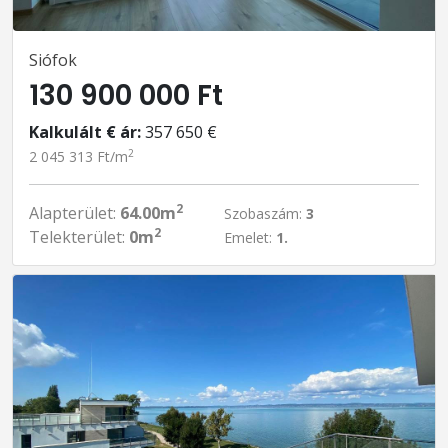
Siófok
130 900 000 Ft
Kalkulált € ár:
357 650 €
2
2 045 313 Ft/m
2
Alapterület:
64.00m
Szobaszám:
3
2
Telekterület:
0m
Emelet:
1.