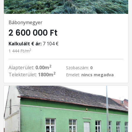
Bábonymegyer
2 600 000 Ft
Kalkulált € ár:
7 104 €
2
1 444 Ft/m
2
Alapterület:
0.00m
Szobaszám:
0
2
Telekterület:
1800m
Emelet:
nincs megadva