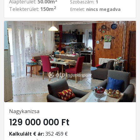
2
Alapterület:
50.00m
Szobaszám:
1
2
Telekterület:
150m
Emelet:
nincs megadva
Nagykanizsa
129 000 000 Ft
Kalkulált € ár:
352 459 €