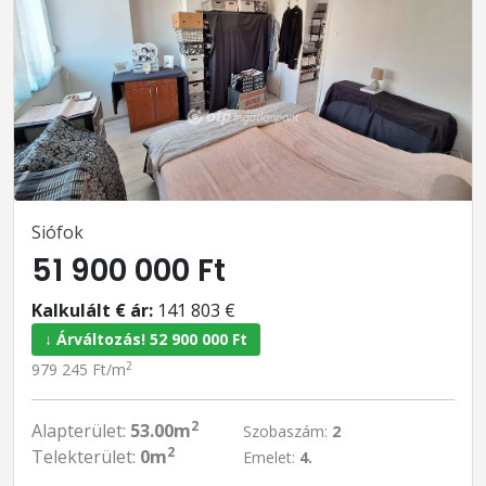
Siófok
51 900 000 Ft
Kalkulált € ár:
141 803 €
↓ Árváltozás! 52 900 000 Ft
2
979 245 Ft/m
2
Alapterület:
53.00m
Szobaszám:
2
2
Telekterület:
0m
Emelet:
4.