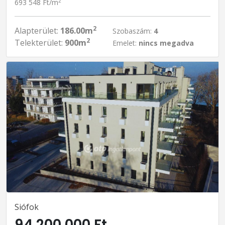
2
693 548 Ft/m
2
Alapterület:
186.00m
Szobaszám:
4
2
Telekterület:
900m
Emelet:
nincs megadva
Siófok
94 200 000 Ft