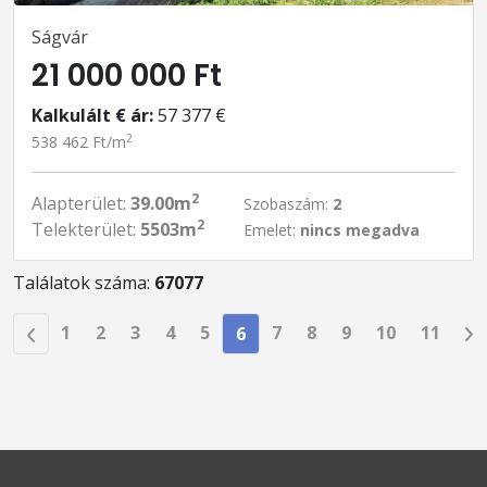
Ságvár
21 000 000 Ft
Kalkulált € ár:
57 377 €
2
538 462 Ft/m
2
Alapterület:
39.00m
Szobaszám:
2
2
Telekterület:
5503m
Emelet:
nincs megadva
Találatok száma:
67077
1
2
3
4
5
7
8
9
10
11
6