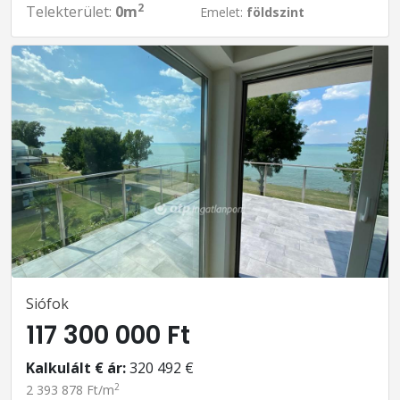
2
Telekterület:
0m
Emelet:
földszint
Siófok
117 300 000 Ft
Kalkulált € ár:
320 492 €
2
2 393 878 Ft/m