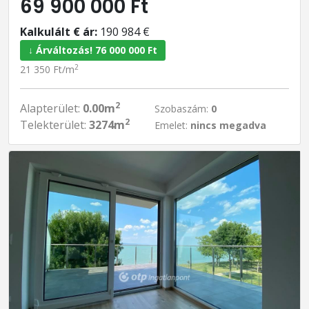
69 900 000 Ft
Kalkulált € ár:
190 984 €
↓ Árváltozás! 76 000 000 Ft
2
21 350 Ft/m
2
Alapterület:
0.00m
Szobaszám:
0
2
Telekterület:
3274m
Emelet:
nincs megadva