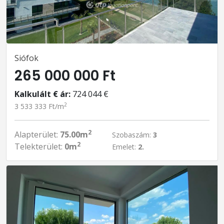
Siófok
265 000 000 Ft
Kalkulált € ár:
724 044 €
2
3 533 333 Ft/m
2
Alapterület:
75.00m
Szobaszám:
3
2
Telekterület:
0m
Emelet:
2.