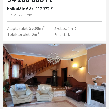
Kalkulált € ár:
257 377 €
2
1 712 727 Ft/m
2
Alapterület:
55.00m
Szobaszám:
2
2
Telekterület:
0m
Emelet:
4.