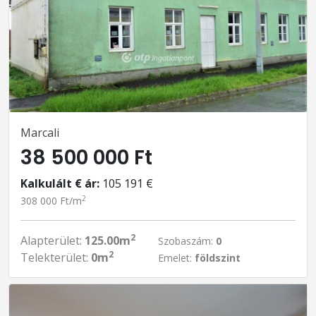
Marcali
38 500 000 Ft
Kalkulált € ár:
105 191 €
2
308 000 Ft/m
2
Alapterület:
125.00m
Szobaszám:
0
2
Telekterület:
0m
Emelet:
földszint