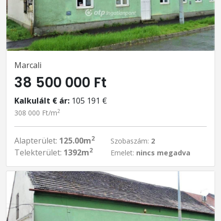
Marcali
38 500 000 Ft
Kalkulált € ár:
105 191 €
2
308 000 Ft/m
2
Alapterület:
125.00m
Szobaszám:
2
2
Telekterület:
1392m
Emelet:
nincs megadva