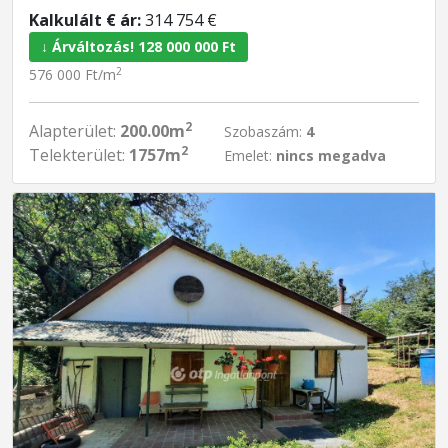
Kalkulált € ár:
314 754 €
↓ Árváltozás! 128 000 000 Ft
2
576 000 Ft/m
2
Alapterület:
200.00m
Szobaszám:
4
2
Telekterület:
1757m
Emelet:
nincs megadva