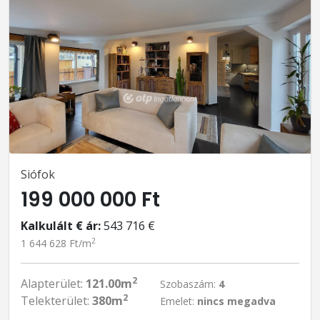
Siófok
199 000 000 Ft
Kalkulált € ár:
543 716 €
2
1 644 628 Ft/m
2
Alapterület:
121.00m
Szobaszám:
4
2
Telekterület:
380m
Emelet:
nincs megadva