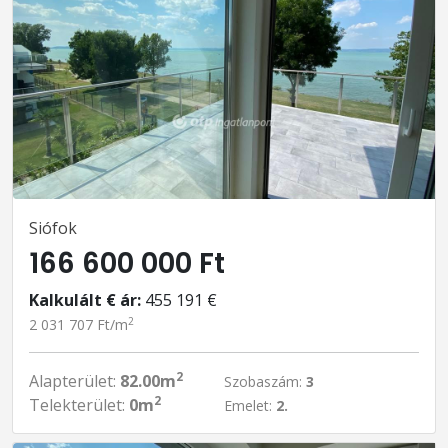
Siófok
166 600 000 Ft
Kalkulált € ár:
455 191 €
2
2 031 707 Ft/m
2
Alapterület:
82.00m
Szobaszám:
3
2
Telekterület:
0m
Emelet:
2.