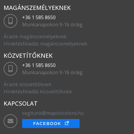
MAGÁNSZEMÉLYEKNEK
+36 1 585 8650
Munkanapokon 9-16 óráig
Áraink magánszemélyeknek
Hirdetésfeladás magánszemélyeknek
KÖZVETÍTŐKNEK
+36 1 585 8650
Munkanapokon 9-16 óráig
Áraink közvetítőknek
Hirdetésfeladás közvetítőknek
KAPCSOLAT
segitunk@mapsolutions.hu