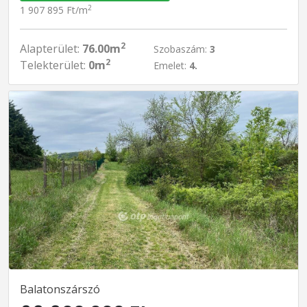
2
1 907 895 Ft/m
2
Alapterület:
76.00m
Szobaszám:
3
2
Telekterület:
0m
Emelet:
4.
Balatonszárszó