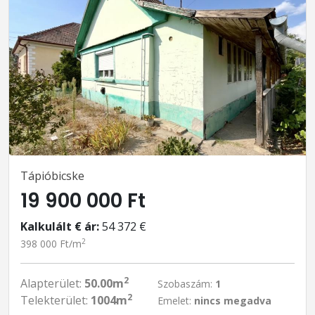
Tápióbicske
19 900 000 Ft
Kalkulált € ár:
54 372 €
2
398 000 Ft/m
2
Alapterület:
50.00m
Szobaszám:
1
2
Telekterület:
1004m
Emelet:
nincs megadva