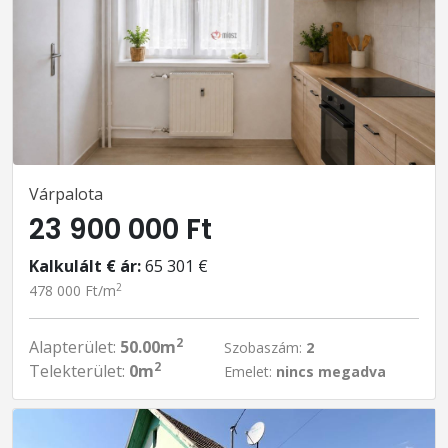
Várpalota
23 900 000 Ft
Kalkulált € ár:
65 301 €
2
478 000 Ft/m
2
Alapterület:
50.00m
Szobaszám:
2
2
Telekterület:
0m
Emelet:
nincs megadva