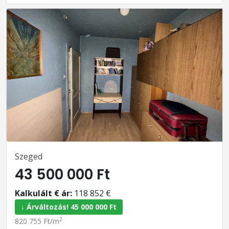
Szeged
43 500 000 Ft
Kalkulált € ár:
118 852 €
↓ Árváltozás! 45 000 000 Ft
2
820 755 Ft/m