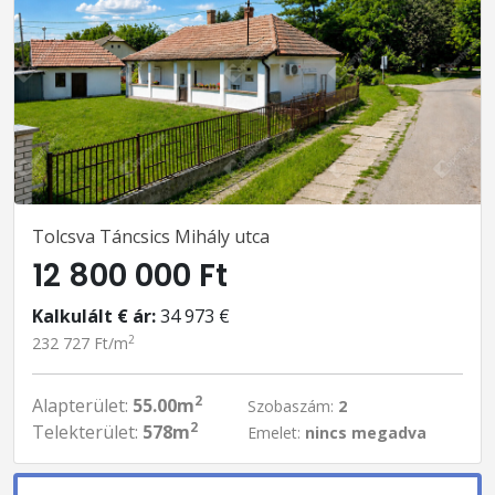
Tolcsva Táncsics Mihály utca
12 800 000 Ft
Kalkulált € ár:
34 973 €
2
232 727 Ft/m
2
Alapterület:
55.00m
Szobaszám:
2
2
Telekterület:
578m
Emelet:
nincs megadva