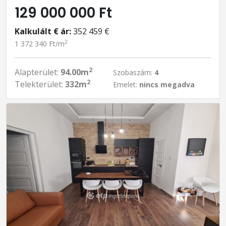
129 000 000 Ft
Kalkulált € ár:
352 459 €
2
1 372 340 Ft/m
2
Alapterület:
94.00m
Szobaszám:
4
2
Telekterület:
332m
Emelet:
nincs megadva