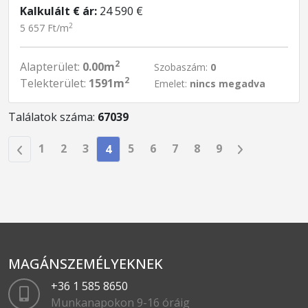
Kalkulált € ár:
24 590 €
2
5 657 Ft/m
2
Alapterület:
0.00m
Szobaszám:
0
2
Telekterület:
1591m
Emelet:
nincs megadva
Találatok száma:
67039
1
2
3
5
6
7
8
9
4
MAGÁNSZEMÉLYEKNEK
+36 1 585 8650
Munkanapokon 9-16 óráig