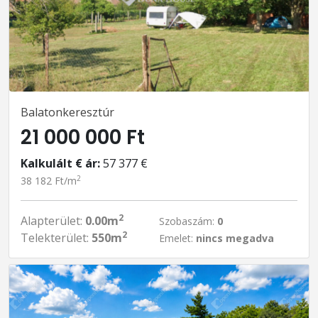
Balatonkeresztúr
21 000 000 Ft
Kalkulált € ár:
57 377 €
2
38 182 Ft/m
2
Alapterület:
0.00m
Szobaszám:
0
2
Telekterület:
550m
Emelet:
nincs megadva