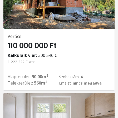
Verőce
110 000 000 Ft
Kalkulált € ár:
300 546 €
2
1 222 222 Ft/m
2
Alapterület:
90.00m
Szobaszám:
4
2
Telekterület:
560m
Emelet:
nincs megadva