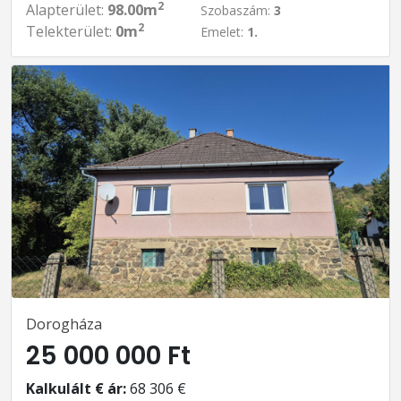
2
Alapterület:
98.00m
Szobaszám:
3
2
Telekterület:
0m
Emelet:
1.
Dorogháza
25 000 000 Ft
Kalkulált € ár:
68 306 €