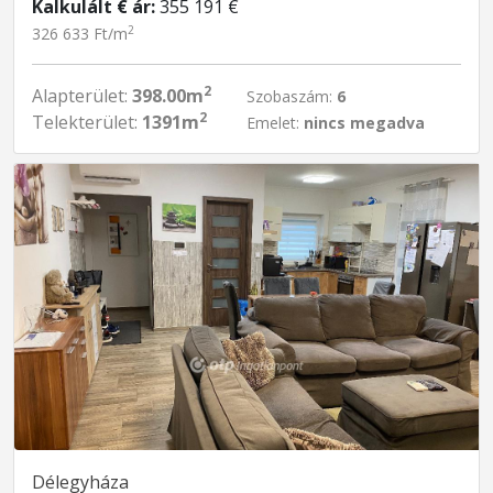
Kalkulált € ár:
355 191 €
2
326 633 Ft/m
2
Alapterület:
398.00m
Szobaszám:
6
2
Telekterület:
1391m
Emelet:
nincs megadva
Délegyháza