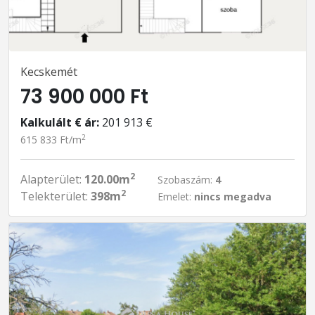
Kecskemét
73 900 000 Ft
Kalkulált € ár:
201 913 €
2
615 833 Ft/m
2
Alapterület:
120.00m
Szobaszám:
4
2
Telekterület:
398m
Emelet:
nincs megadva