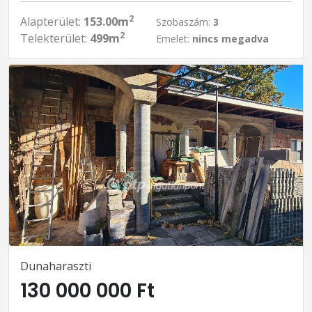
2
Alapterület:
153.00m
Szobaszám:
3
2
Telekterület:
499m
Emelet:
nincs megadva
Dunaharaszti
130 000 000 Ft