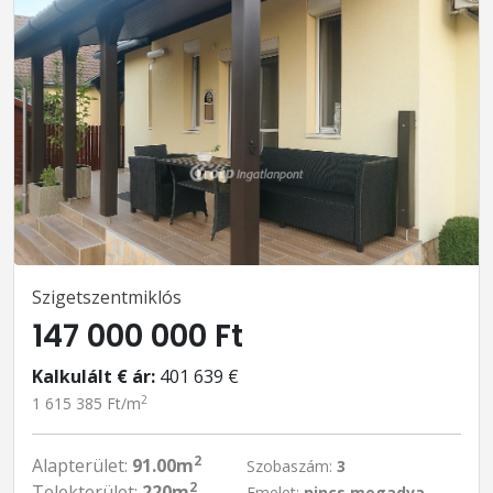
Szigetszentmiklós
147 000 000 Ft
Kalkulált € ár:
401 639 €
2
1 615 385 Ft/m
2
Alapterület:
91.00m
Szobaszám:
3
2
Telekterület:
220m
Emelet:
nincs megadva