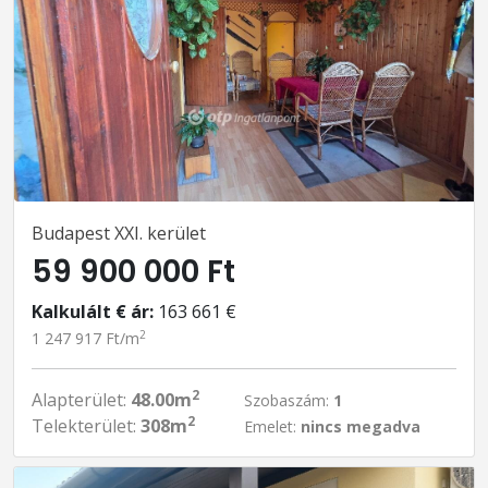
Budapest XXI. kerület
59 900 000 Ft
Kalkulált € ár:
163 661 €
2
1 247 917 Ft/m
2
Alapterület:
48.00m
Szobaszám:
1
2
Telekterület:
308m
Emelet:
nincs megadva