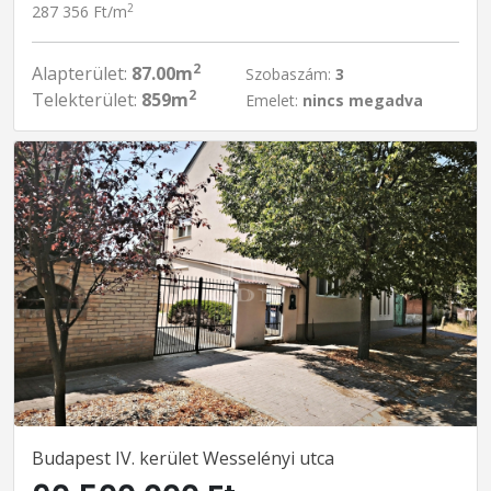
2
287 356 Ft/m
2
Alapterület:
87.00m
Szobaszám:
3
2
Telekterület:
859m
Emelet:
nincs megadva
Budapest IV. kerület Wesselényi utca