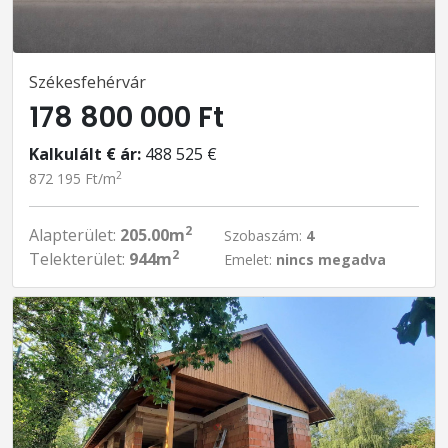
Székesfehérvár
178 800 000 Ft
Kalkulált € ár:
488 525 €
2
872 195 Ft/m
2
Alapterület:
205.00m
Szobaszám:
4
2
Telekterület:
944m
Emelet:
nincs megadva