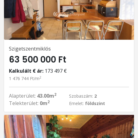
Szigetszentmiklós
63 500 000 Ft
Kalkulált € ár:
173 497 €
2
1 476 744 Ft/m
2
Alapterület:
43.00m
Szobaszám:
2
2
Telekterület:
0m
Emelet:
földszint