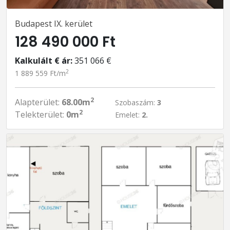
Budapest IX. kerület
128 490 000 Ft
Kalkulált € ár:
351 066 €
2
1 889 559 Ft/m
2
Alapterület:
68.00m
Szobaszám:
3
2
Telekterület:
0m
Emelet:
2.