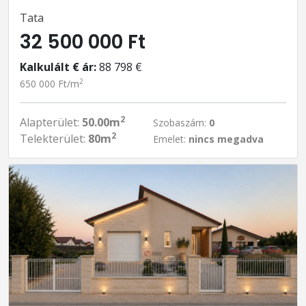
Tata
32 500 000 Ft
Kalkulált € ár:
88 798 €
2
650 000 Ft/m
2
Alapterület:
50.00m
Szobaszám:
0
2
Telekterület:
80m
Emelet:
nincs megadva