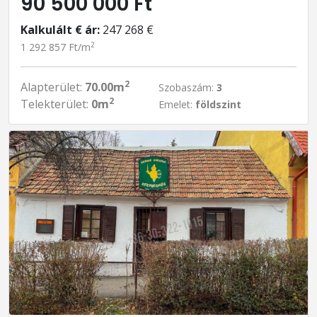
90 500 000 Ft
Kalkulált € ár:
247 268 €
2
1 292 857 Ft/m
2
Alapterület:
70.00m
Szobaszám:
3
2
Telekterület:
0m
Emelet:
földszint