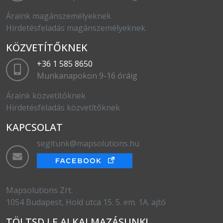
Áraink magánszemélyeknek
Hirdetésfeladás magánszemélyeknek
KÖZVETÍTŐKNEK
+36 1 585 8650
Munkanapokon 9-16 óráig
Áraink közvetítőknek
Hirdetésfeladás közvetítőknek
KAPCSOLAT
segitunk@mapsolutions.hu
Mapsolutions Zrt.
1054 Budapest, Hold utca 15. 5. em. 1A. ajtó
TÖLTSD LE ALKALMAZÁSUNK!