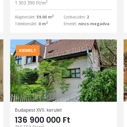
2
1 303 390 Ft/m
2
Alapterület:
59.00 m
Szobaszám:
2
2
Telekterület:
0 m
Emelet:
nincs megadva
KIEMELT
Budapest XVII. kerület
136 900 000 Ft
2