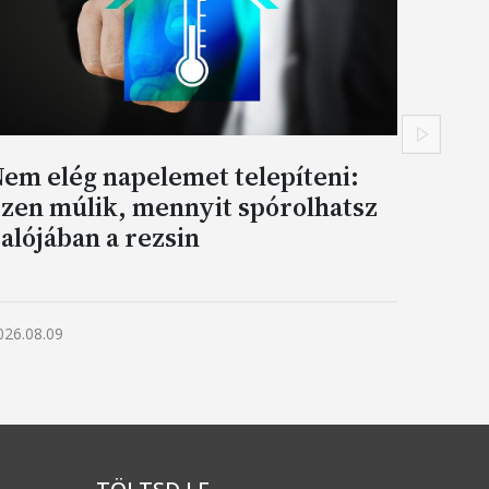
Követke
em elég napelemet telepíteni:
zen múlik, mennyit spórolhatsz
alójában a rezsin
026.08.09