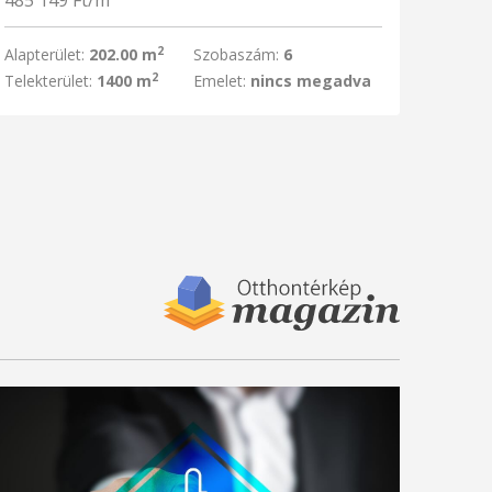
485 149 Ft/m
2
Alapterület:
202.00 m
Szobaszám:
6
2
Telekterület:
1400 m
Emelet:
nincs megadva