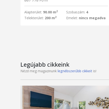
887 778 Ft/m
2
Alapterület:
90.00 m
Szobaszám:
4
2
Telekterület:
200 m
Emelet:
nincs megadva
Legújabb cikkeink
Nézd meg magazinunk
legnébszerűbb cikkeit
is!