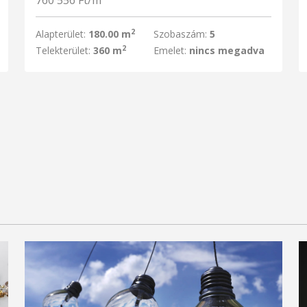
760 556 Ft/m
2
Alapterület:
180.00 m
Szobaszám:
5
2
Telekterület:
360 m
Emelet:
nincs megadva