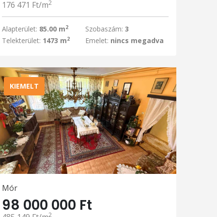
2
176 471 Ft/m
2
Alapterület:
85.00 m
Szobaszám:
3
2
Telekterület:
1473 m
Emelet:
nincs megadva
KIEMELT
Mór
98 000 000 Ft
2