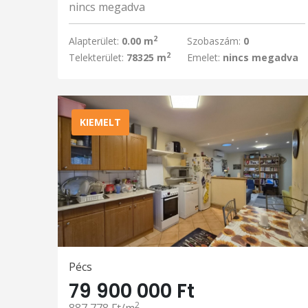
nincs megadva
2
Alapterület:
0.00 m
Szobaszám:
0
2
Telekterület:
78325 m
Emelet:
nincs megadva
KIEMELT
Pécs
79 900 000 Ft
2