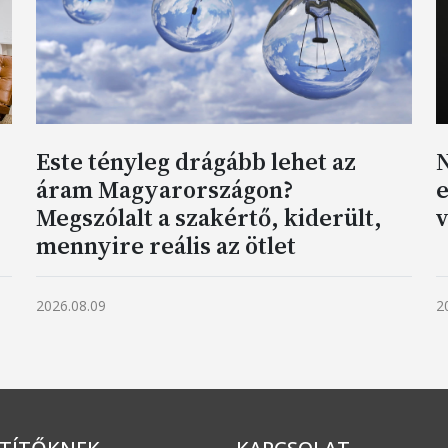
Este tényleg drágább lehet az
N
áram Magyarországon?
e
Megszólalt a szakértő, kiderült,
v
mennyire reális az ötlet
2026.08.09
2