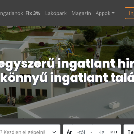
ingatlanok
Fix 3%
Lakópark
Magazin
Appok
In
egyszerű ingatlant hi
 könnyű ingatlant talá
Ár
-
Te
M Ft