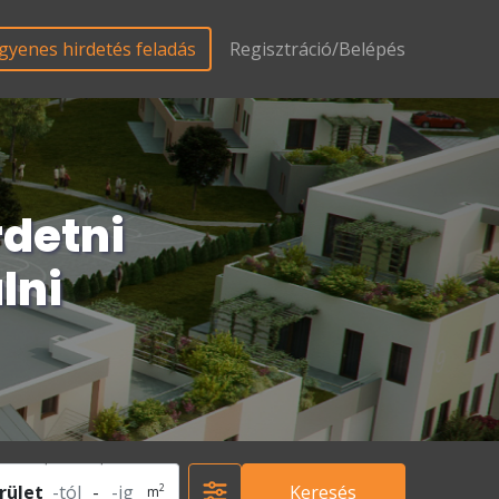
gyenes hirdetés feladás
Regisztráció/Belépés
rdetni
lni
2
rület
-
Keresés
m