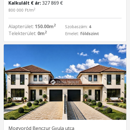
Kalkulált € ár:
327 869 €
2
800 000 Ft/m
2
Alapterület:
150.00m
Szobaszám:
4
2
Telekterület:
0m
Emelet:
földszint
Mogyoród Benczur Gyula utca