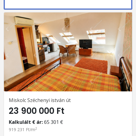
Miskolc Széchenyi istván út
23 900 000 Ft
Kalkulált € ár:
65 301 €
2
919 231 Ft/m