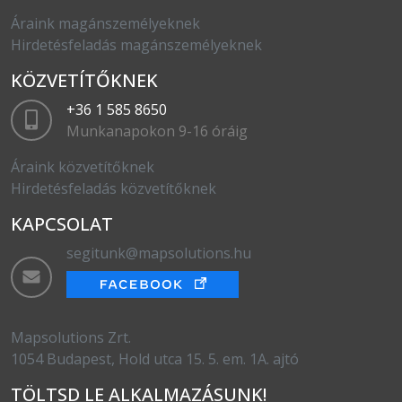
Áraink magánszemélyeknek
Hirdetésfeladás magánszemélyeknek
KÖZVETÍTŐKNEK
+36 1 585 8650
Munkanapokon 9-16 óráig
Áraink közvetítőknek
Hirdetésfeladás közvetítőknek
KAPCSOLAT
segitunk@mapsolutions.hu
Mapsolutions Zrt.
1054 Budapest, Hold utca 15. 5. em. 1A. ajtó
TÖLTSD LE ALKALMAZÁSUNK!