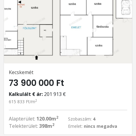
Kecskemét
73 900 000 Ft
Kalkulált € ár:
201 913 €
2
615 833 Ft/m
2
Alapterület:
120.00m
Szobaszám:
4
2
Telekterület:
398m
Emelet:
nincs megadva