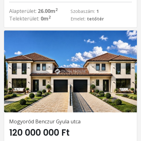
2
Alapterület:
26.00m
Szobaszám:
1
2
Telekterület:
0m
Emelet:
tetőtér
Mogyoród Benczur Gyula utca
120 000 000 Ft