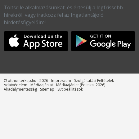
Töltsd le alkalmazásunkat, és értesülj a legfrissebb
hírekről, vagy iratkozz fel az Ingatlantájoló
hirdetésfigyelőire!
© otthonterkep.hu - 2026
Impreszum
Szolgáltatási Feltételek
Adatvédelem
Médiaajánlat
Médiaajánlat (Politikai 2026)
Akadálymentesség
Sitemap
Sütibeállítások