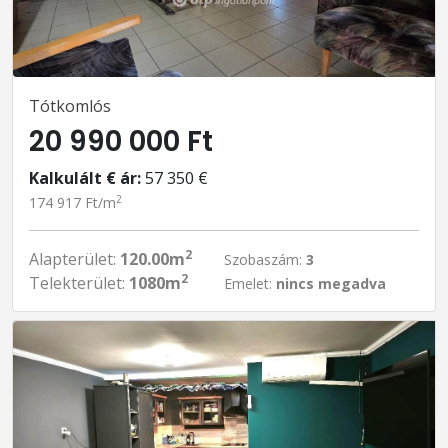
Tótkomlós
20 990 000 Ft
Kalkulált € ár:
57 350 €
2
174 917 Ft/m
2
Alapterület:
120.00m
Szobaszám:
3
2
Telekterület:
1080m
Emelet:
nincs megadva