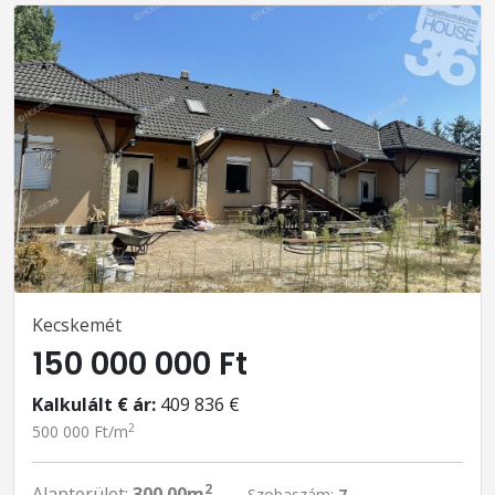
Kecskemét
150 000 000 Ft
Kalkulált € ár:
409 836 €
2
500 000 Ft/m
2
Alapterület:
300.00m
Szobaszám:
7