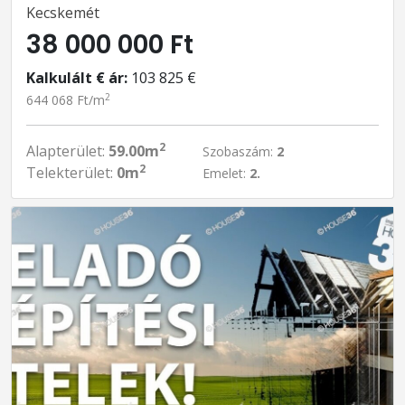
Kecskemét
38 000 000 Ft
Kalkulált € ár:
103 825 €
2
644 068 Ft/m
2
Alapterület:
59.00m
Szobaszám:
2
2
Telekterület:
0m
Emelet:
2.