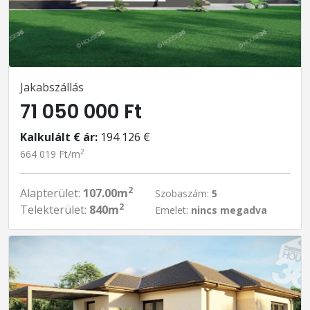
Jakabszállás
71 050 000 Ft
Kalkulált € ár:
194 126 €
2
664 019 Ft/m
2
Alapterület:
107.00m
Szobaszám:
5
2
Telekterület:
840m
Emelet:
nincs megadva