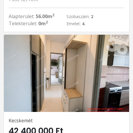
2
Alapterület:
56.00m
Szobaszám:
2
2
Telekterület:
0m
Emelet:
4.
Kecskemét
42 400 000 Ft