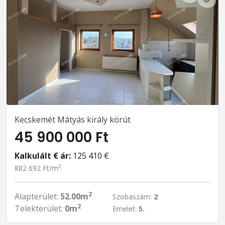
Kecskemét Mátyás király körút
45 900 000 Ft
Kalkulált € ár:
125 410 €
2
882 692 Ft/m
2
Alapterület:
52.00m
Szobaszám:
2
2
Telekterület:
0m
Emelet:
5.