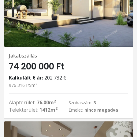
Jakabszállás
74 200 000 Ft
Kalkulált € ár:
202 732 €
2
976 316 Ft/m
2
Alapterület:
76.00m
Szobaszám:
3
2
Telekterület:
1412m
Emelet:
nincs megadva