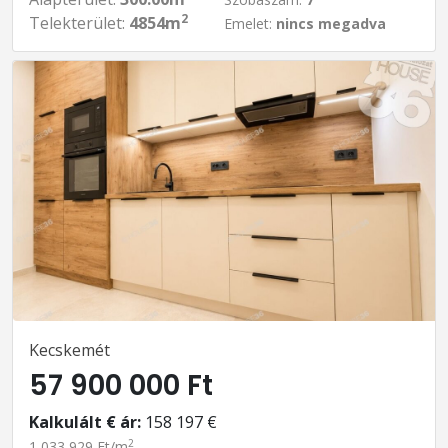
2
Telekterület:
4854m
Emelet:
nincs megadva
Kecskemét
57 900 000 Ft
Kalkulált € ár:
158 197 €
2
1 033 929 Ft/m