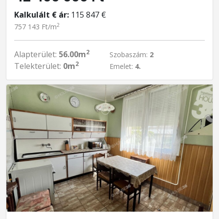
Kalkulált € ár:
115 847 €
2
757 143 Ft/m
2
Alapterület:
56.00m
Szobaszám:
2
2
Telekterület:
0m
Emelet:
4.