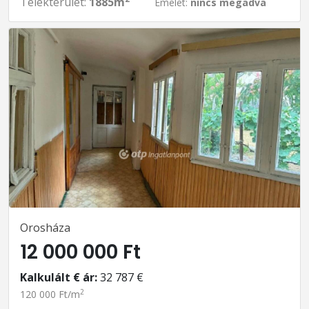
Telekterület:
1885m
Emelet:
nincs megadva
Orosháza
12 000 000 Ft
Kalkulált € ár:
32 787 €
2
120 000 Ft/m