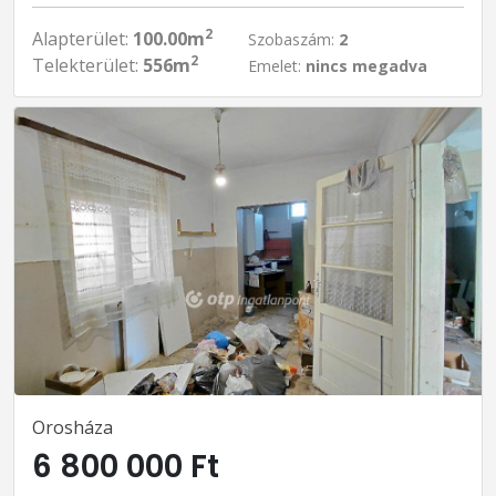
2
Alapterület:
100.00m
Szobaszám:
2
2
Telekterület:
556m
Emelet:
nincs megadva
Orosháza
6 800 000 Ft