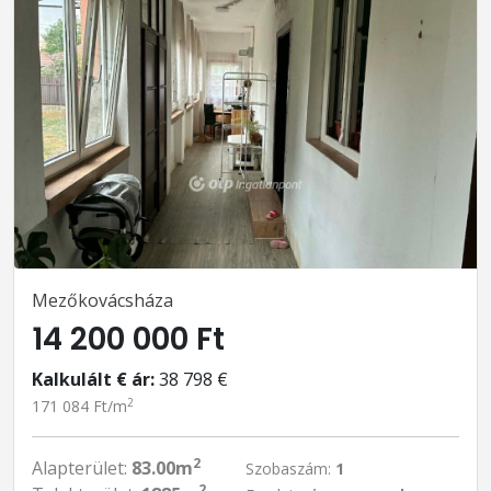
Mezőkovácsháza
14 200 000 Ft
Kalkulált € ár:
38 798 €
2
171 084 Ft/m
2
Alapterület:
83.00m
Szobaszám:
1
2