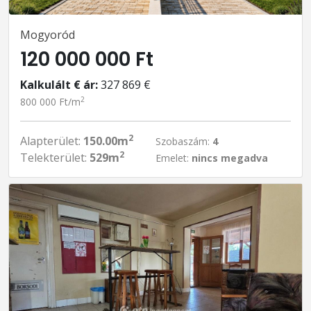
Mogyoród
120 000 000 Ft
Kalkulált € ár:
327 869 €
2
800 000 Ft/m
2
Alapterület:
150.00m
Szobaszám:
4
2
Telekterület:
529m
Emelet:
nincs megadva