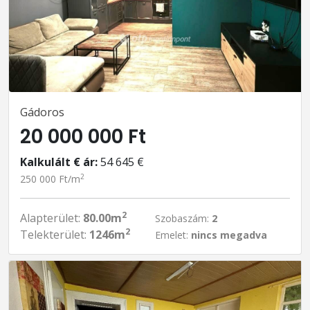
Gádoros
20 000 000 Ft
Kalkulált € ár:
54 645 €
2
250 000 Ft/m
2
Alapterület:
80.00m
Szobaszám:
2
2
Telekterület:
1246m
Emelet:
nincs megadva