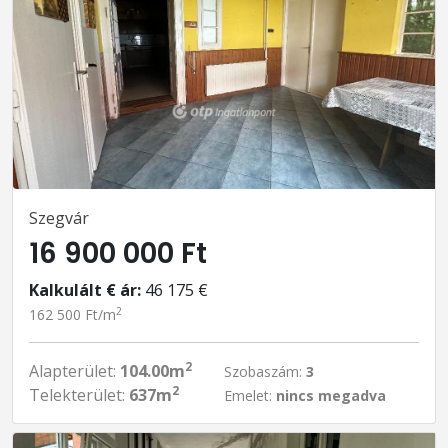
Szegvár
16 900 000 Ft
Kalkulált € ár:
46 175 €
2
162 500 Ft/m
2
Alapterület:
104.00m
Szobaszám:
3
2
Telekterület:
637m
Emelet:
nincs megadva