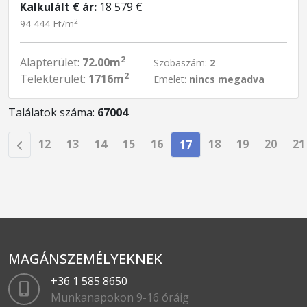
Kalkulált € ár:
18 579 €
2
94 444 Ft/m
2
Alapterület:
72.00m
Szobaszám:
2
2
Telekterület:
1716m
Emelet:
nincs megadva
Találatok száma:
67004
12
13
14
15
16
18
19
20
21
17
MAGÁNSZEMÉLYEKNEK
+36 1 585 8650
Munkanapokon 9-16 óráig