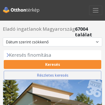
Eladó ingatlanok Magyarország
67004
találat
Keresés finomítása
Keresés
Részletes keresés