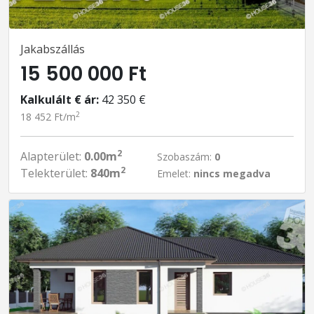
Jakabszállás
15 500 000 Ft
Kalkulált € ár:
42 350 €
2
18 452 Ft/m
2
Alapterület:
0.00m
Szobaszám:
0
2
Telekterület:
840m
Emelet:
nincs megadva