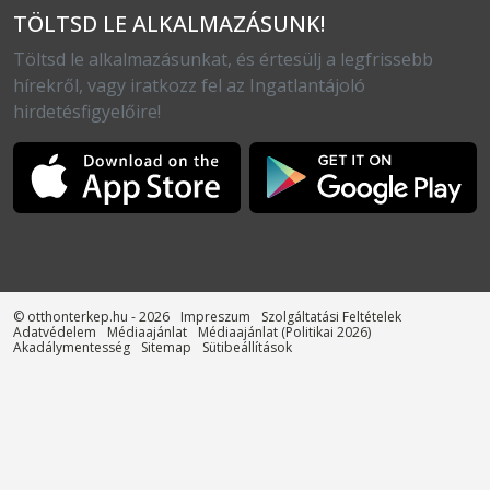
TÖLTSD LE ALKALMAZÁSUNK!
Töltsd le alkalmazásunkat, és értesülj a legfrissebb
hírekről, vagy iratkozz fel az Ingatlantájoló
hirdetésfigyelőire!
© otthonterkep.hu - 2026
Impreszum
Szolgáltatási Feltételek
Adatvédelem
Médiaajánlat
Médiaajánlat (Politikai 2026)
Akadálymentesség
Sitemap
Sütibeállítások