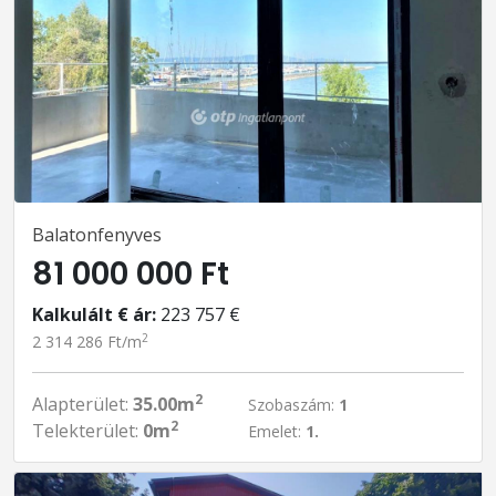
Balatonfenyves
81 000 000 Ft
Kalkulált € ár:
223 757 €
2
2 314 286 Ft/m
2
Alapterület:
35.00m
Szobaszám:
1
2
Telekterület:
0m
Emelet:
1.