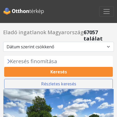
Eladó ingatlanok Magyarország
67057
találat
Keresés finomítása
Keresés
Részletes keresés