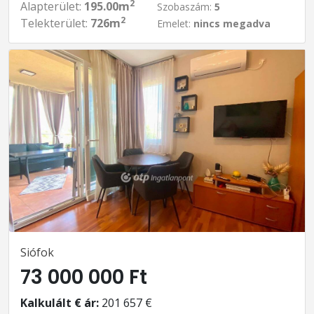
2
Alapterület:
195.00m
Szobaszám:
5
2
Telekterület:
726m
Emelet:
nincs megadva
Siófok
73 000 000 Ft
Kalkulált € ár:
201 657 €