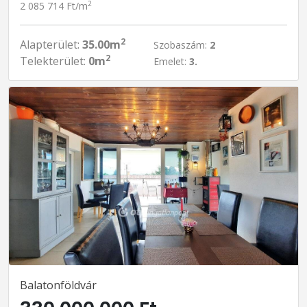
2
2 085 714 Ft/m
2
Alapterület:
35.00m
Szobaszám:
2
2
Telekterület:
0m
Emelet:
3.
Balatonföldvár