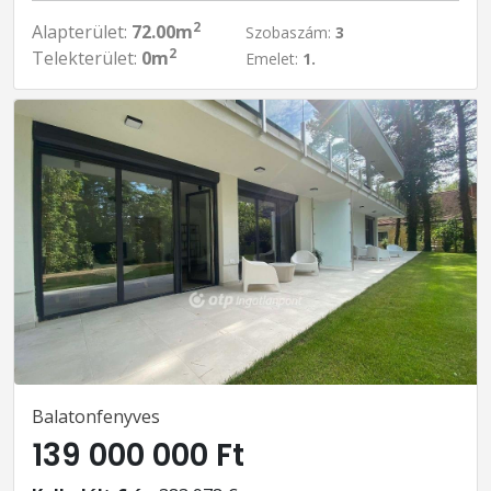
2
Alapterület:
72.00m
Szobaszám:
3
2
Telekterület:
0m
Emelet:
1.
Balatonfenyves
139 000 000 Ft