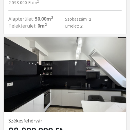
2
2 598 000 Ft/m
2
Alapterület:
50.00m
Szobaszám:
2
2
Telekterület:
0m
Emelet:
2.
Székesfehérvár