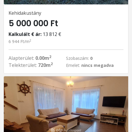
Kehidakustány
5 000 000 Ft
Kalkulált € ár:
13 812 €
2
6 944 Ft/m
2
Alapterület:
0.00m
Szobaszám:
0
2
Telekterület:
720m
Emelet:
nincs megadva