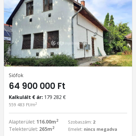
Siófok
64 900 000 Ft
Kalkulált € ár:
179 282 €
2
559 483 Ft/m
2
Alapterület:
116.00m
Szobaszám:
2
2
Telekterület:
265m
Emelet:
nincs megadva