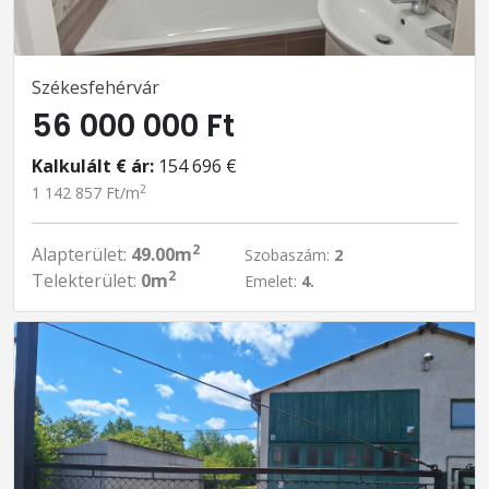
Székesfehérvár
56 000 000 Ft
Kalkulált € ár:
154 696 €
2
1 142 857 Ft/m
2
Alapterület:
49.00m
Szobaszám:
2
2
Telekterület:
0m
Emelet:
4.