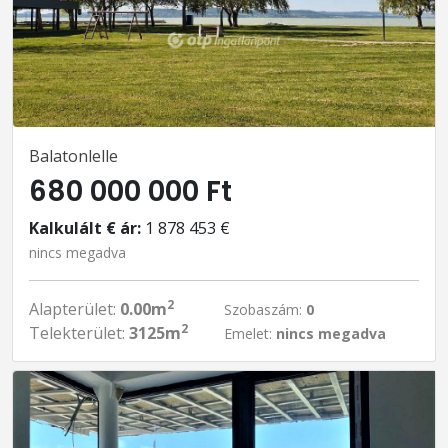
Balatonlelle
680 000 000 Ft
Kalkulált € ár:
1 878 453 €
nincs megadva
2
Alapterület:
0.00m
Szobaszám:
0
2
Telekterület:
3125m
Emelet:
nincs megadva