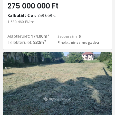
275 000 000 Ft
Kalkulált € ár:
759 669 €
2
1 580 460 Ft/m
2
Alapterület:
174.00m
Szobaszám:
6
2
Telekterület:
832m
Emelet:
nincs megadva