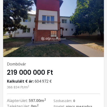
Dombóvár
219 000 000 Ft
Kalkulált € ár:
604 972 €
2
366 834 Ft/m
2
Alapterület:
597.00m
Szobaszám:
0
2
Telekterület:
0m
Emelet:
nincs megadva