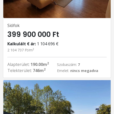
Siófok
399 900 000 Ft
Kalkulált € ár:
1 104 696 €
2
2 104 737 Ft/m
2
Alapterület:
190.00m
Szobaszám:
7
2
Telekterület:
746m
Emelet:
nincs megadva