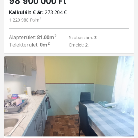
98 900 000 Ft
Kalkulált € ár:
273 204 €
2
1 220 988 Ft/m
2
Alapterület:
81.00m
Szobaszám:
3
2
Telekterület:
0m
Emelet:
2.