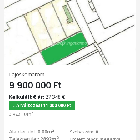
Lajoskomárom
9 900 000 Ft
Kalkulált € ár:
27 348 €
↓ Árváltozás! 11 000 000 Ft
2
3 423 Ft/m
2
Alapterület:
0.00m
Szobaszám:
0
2
Telekterület:
2892m
Emelet:
nincs megadva