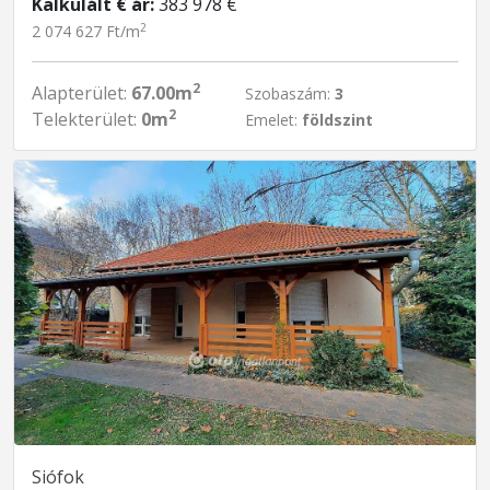
Kalkulált € ár:
383 978 €
2
2 074 627 Ft/m
2
Alapterület:
67.00m
Szobaszám:
3
2
Telekterület:
0m
Emelet:
földszint
Siófok