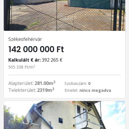
Székesfehérvár
142 000 000 Ft
Kalkulált € ár:
392 265 €
2
505 338 Ft/m
2
Alapterület:
281.00m
Szobaszám:
0
2
Telekterület:
2319m
Emelet:
nincs megadva