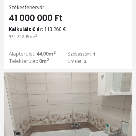
Székesfehérvár
41 000 000 Ft
Kalkulált € ár:
113 260 €
2
931 818 Ft/m
2
Alapterület:
44.00m
Szobaszám:
1
2
Telekterület:
0m
Emelet:
2.