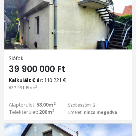
Siófok
39 900 000 Ft
Kalkulált € ár:
110 221 €
2
687 931 Ft/m
2
Alapterület:
58.00m
Szobaszám:
2
2
Telekterület:
200m
Emelet:
nincs megadva