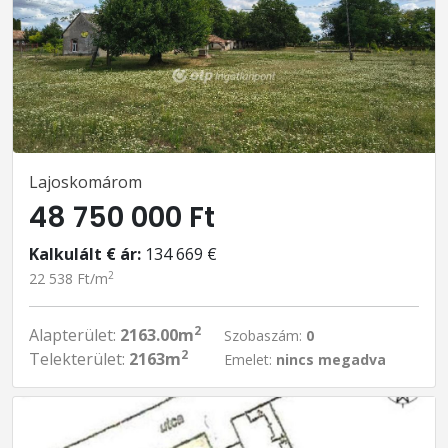
Lajoskomárom
48 750 000 Ft
Kalkulált € ár:
134 669 €
2
22 538 Ft/m
2
Alapterület:
2163.00m
Szobaszám:
0
2
Telekterület:
2163m
Emelet:
nincs megadva