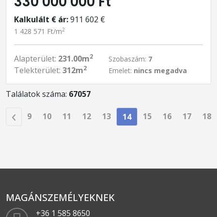
330 000 000 Ft
Kalkulált € ár:
911 602 €
2
1 428 571 Ft/m
2
Alapterület:
231.00m
Szobaszám:
7
2
Telekterület:
312m
Emelet:
nincs megadva
Találatok száma:
67057
9
10
11
12
13
15
16
17
18
14
MAGÁNSZEMÉLYEKNEK
+36 1 585 8650