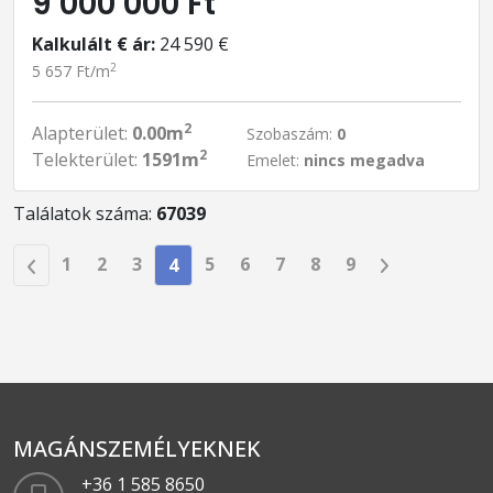
9 000 000 Ft
Kalkulált € ár:
24 590 €
2
5 657 Ft/m
2
Alapterület:
0.00m
Szobaszám:
0
2
Telekterület:
1591m
Emelet:
nincs megadva
Találatok száma:
67039
1
2
3
5
6
7
8
9
4
MAGÁNSZEMÉLYEKNEK
+36 1 585 8650