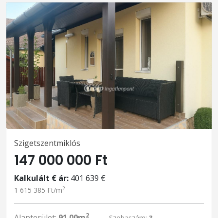
Szigetszentmiklós
147 000 000 Ft
Kalkulált € ár:
401 639 €
2
1 615 385 Ft/m
2
Alapterület:
91.00m
Szobaszám:
3