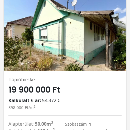
Tápióbicske
19 900 000 Ft
Kalkulált € ár:
54 372 €
2
398 000 Ft/m
2
Alapterület:
50.00m
Szobaszám:
1
2