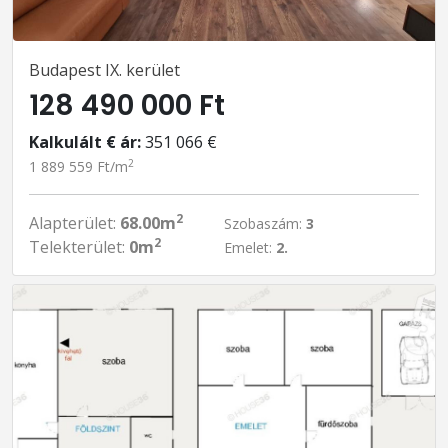
Budapest IX. kerület
128 490 000 Ft
Kalkulált € ár:
351 066 €
2
1 889 559 Ft/m
2
Alapterület:
68.00m
Szobaszám:
3
2
Telekterület:
0m
Emelet:
2.