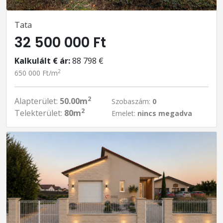
Tata
32 500 000 Ft
Kalkulált € ár:
88 798 €
2
650 000 Ft/m
2
Alapterület:
50.00m
Szobaszám:
0
2
Telekterület:
80m
Emelet:
nincs megadva