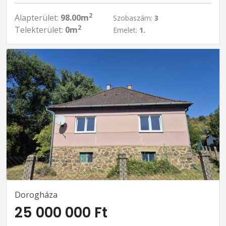
2
Alapterület:
98.00m
Szobaszám:
3
2
Telekterület:
0m
Emelet:
1.
Dorogháza
25 000 000 Ft