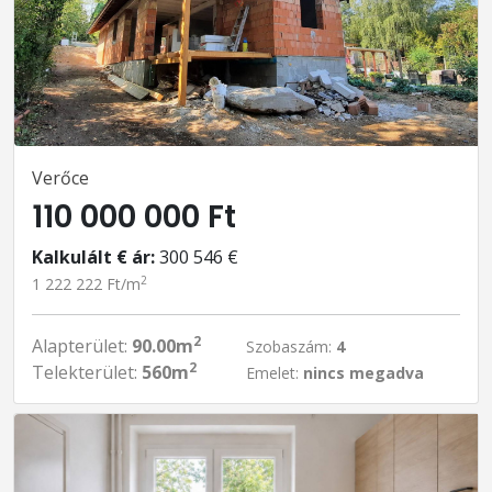
Verőce
110 000 000 Ft
Kalkulált € ár:
300 546 €
2
1 222 222 Ft/m
2
Alapterület:
90.00m
Szobaszám:
4
2
Telekterület:
560m
Emelet:
nincs megadva