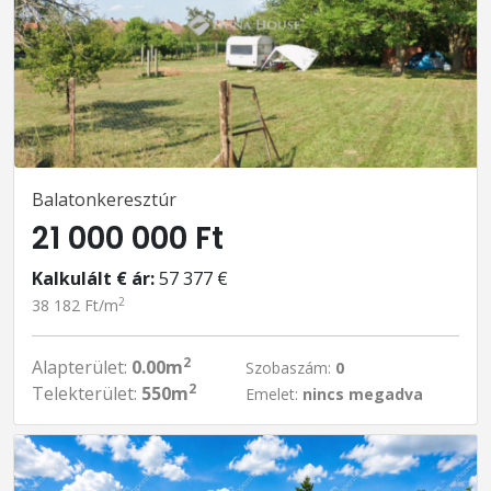
Balatonkeresztúr
21 000 000 Ft
Kalkulált € ár:
57 377 €
2
38 182 Ft/m
2
Alapterület:
0.00m
Szobaszám:
0
2
Telekterület:
550m
Emelet:
nincs megadva