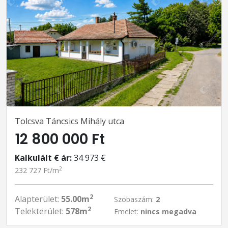
Tolcsva Táncsics Mihály utca
12 800 000 Ft
Kalkulált € ár:
34 973 €
2
232 727 Ft/m
2
Alapterület:
55.00m
Szobaszám:
2
2
Telekterület:
578m
Emelet:
nincs megadva