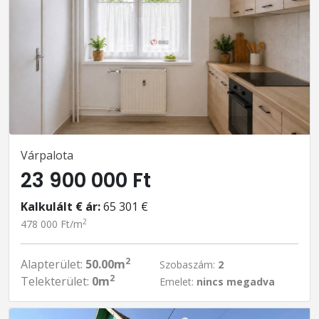
Várpalota
23 900 000 Ft
Kalkulált € ár:
65 301 €
2
478 000 Ft/m
2
Alapterület:
50.00m
Szobaszám:
2
2
Telekterület:
0m
Emelet:
nincs megadva