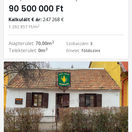
90 500 000 Ft
Kalkulált € ár:
247 268 €
2
1 292 857 Ft/m
2
Alapterület:
70.00m
Szobaszám:
3
2
Telekterület:
0m
Emelet:
földszint