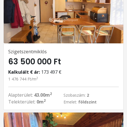
Szigetszentmiklós
63 500 000 Ft
Kalkulált € ár:
173 497 €
2
1 476 744 Ft/m
2
Alapterület:
43.00m
Szobaszám:
2
2
Telekterület:
0m
Emelet:
földszint