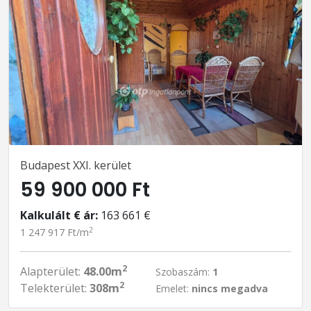
Budapest XXI. kerület
59 900 000 Ft
Kalkulált € ár:
163 661 €
2
1 247 917 Ft/m
2
Alapterület:
48.00m
Szobaszám:
1
2
Telekterület:
308m
Emelet:
nincs megadva