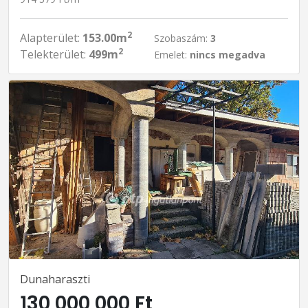
2
Alapterület:
153.00m
Szobaszám:
3
2
Telekterület:
499m
Emelet:
nincs megadva
Dunaharaszti
130 000 000 Ft