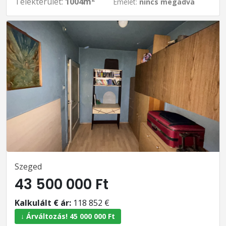
Telekterület:
1004m
Emelet:
nincs megadva
Szeged
43 500 000 Ft
Kalkulált € ár:
118 852 €
↓ Árváltozás! 45 000 000 Ft