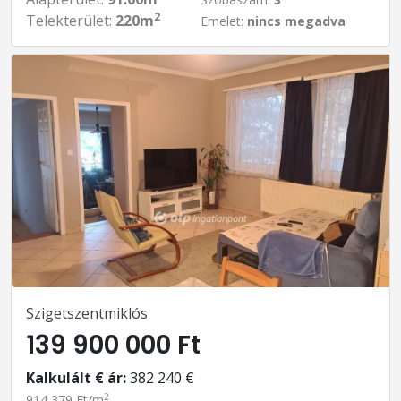
2
Telekterület:
220m
Emelet:
nincs megadva
Szigetszentmiklós
139 900 000 Ft
Kalkulált € ár:
382 240 €
2
914 379 Ft/m