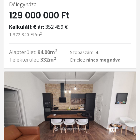
Délegyháza
129 000 000 Ft
Kalkulált € ár:
352 459 €
2
1 372 340 Ft/m
2
Alapterület:
94.00m
Szobaszám:
4
2
Telekterület:
332m
Emelet:
nincs megadva