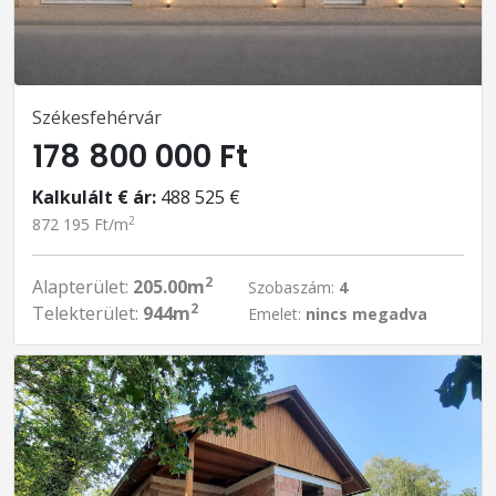
Székesfehérvár
178 800 000 Ft
Kalkulált € ár:
488 525 €
2
872 195 Ft/m
2
Alapterület:
205.00m
Szobaszám:
4
2
Telekterület:
944m
Emelet:
nincs megadva