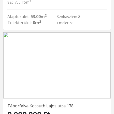
2
820 755 Ft/m
2
Alapterület:
53.00m
Szobaszám:
2
2
Telekterület:
0m
Emelet:
9.
Táborfalva Kossuth Lajos utca 178