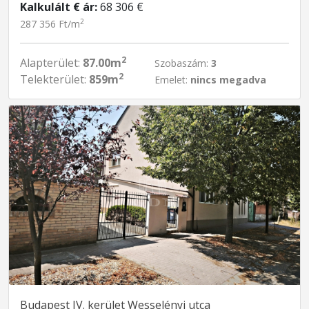
Kalkulált € ár:
68 306 €
2
287 356 Ft/m
2
Alapterület:
87.00m
Szobaszám:
3
2
Telekterület:
859m
Emelet:
nincs megadva
Budapest IV. kerület Wesselényi utca