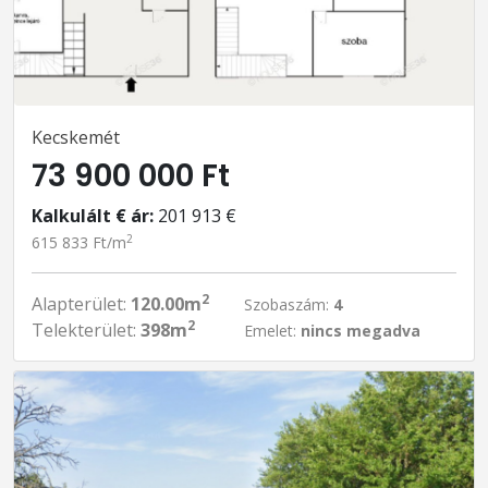
Kecskemét
73 900 000 Ft
Kalkulált € ár:
201 913 €
2
615 833 Ft/m
2
Alapterület:
120.00m
Szobaszám:
4
2
Telekterület:
398m
Emelet:
nincs megadva