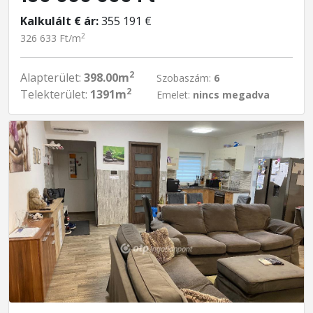
Kalkulált € ár:
355 191 €
2
326 633 Ft/m
2
Alapterület:
398.00m
Szobaszám:
6
2
Telekterület:
1391m
Emelet:
nincs megadva