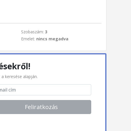
Szobaszám:
3
Emelet:
nincs megadva
ésekről!
l a keresése alapján.
Feliratkozás