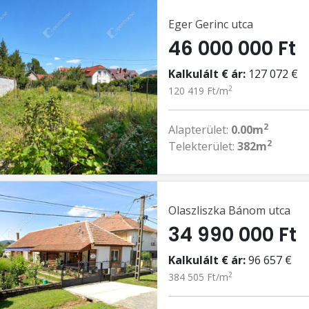
Eger Gerinc utca
46 000 000 Ft
Kalkulált € ár:
127 072 €
2
120 419 Ft/m
2
Alapterület:
0.00m
2
Telekterület:
382m
Olaszliszka Bánom utca
34 990 000 Ft
Kalkulált € ár:
96 657 €
2
384 505 Ft/m