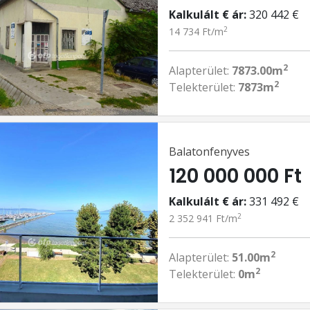
Kalkulált € ár:
320 442 €
2
14 734 Ft/m
2
Alapterület:
7873.00m
2
Telekterület:
7873m
Balatonfenyves
120 000 000 Ft
Kalkulált € ár:
331 492 €
2
2 352 941 Ft/m
2
Alapterület:
51.00m
2
Telekterület:
0m