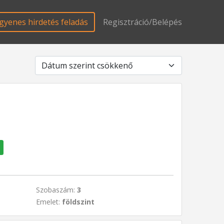
gyenes hirdetés feladás
Regisztráció/Belépés
Szobaszám:
3
Emelet:
földszint