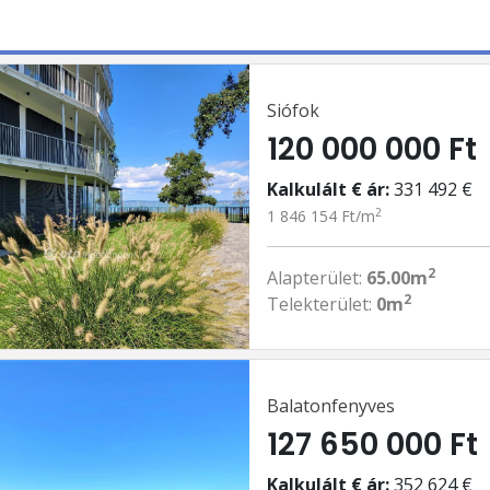
Siófok
120 000 000 Ft
Kalkulált € ár:
331 492 €
2
1 846 154 Ft/m
2
Alapterület:
65.00m
2
Telekterület:
0m
Balatonfenyves
127 650 000 Ft
Kalkulált € ár:
352 624 €