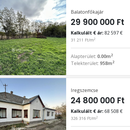
Balatonfőkajár
29 900 000 Ft
Kalkulált € ár:
82 597 €
2
31 211 Ft/m
2
Alapterület:
0.00m
2
Telekterület:
958m
Iregszemcse
24 800 000 Ft
Kalkulált € ár:
68 508 €
2
326 316 Ft/m