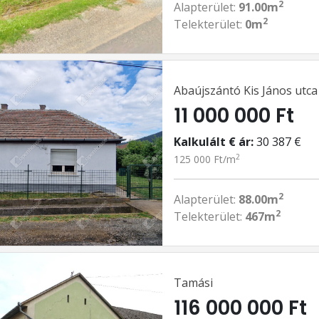
2
Alapterület:
91.00m
2
Telekterület:
0m
Abaújszántó Kis János utca
11 000 000 Ft
Kalkulált € ár:
30 387 €
2
125 000 Ft/m
2
Alapterület:
88.00m
2
Telekterület:
467m
Tamási
116 000 000 Ft