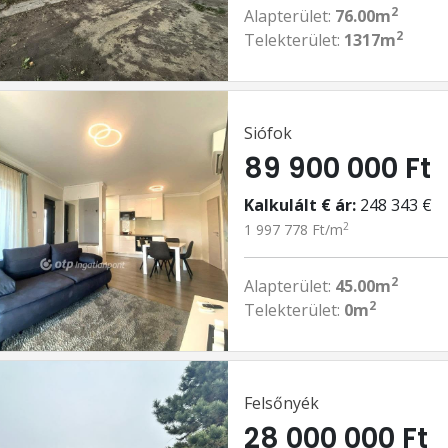
2
Alapterület:
76.00m
2
Telekterület:
1317m
Siófok
89 900 000 Ft
Kalkulált € ár:
248 343 €
2
1 997 778 Ft/m
2
Alapterület:
45.00m
2
Telekterület:
0m
Felsőnyék
28 000 000 Ft