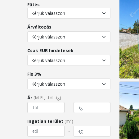
Fűtés
Árváltozás
Csak EUR hirdetések
Fix 3%
Ár
(M Ft, -tól -ig)
-
2
Ingatlan terület
(m
)
-