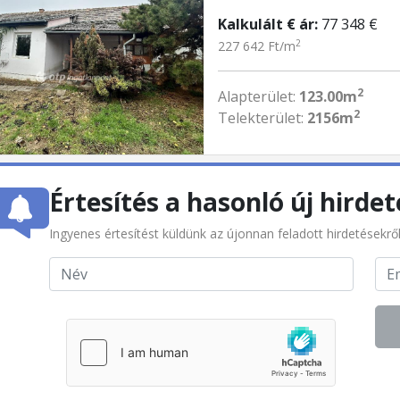
Kalkulált € ár:
77 348 €
2
227 642 Ft/m
2
Alapterület:
123.00m
2
Telekterület:
2156m
Értesítés a hasonló új hirdet
Ingyenes értesítést küldünk az újonnan feladott hirdetésekrő