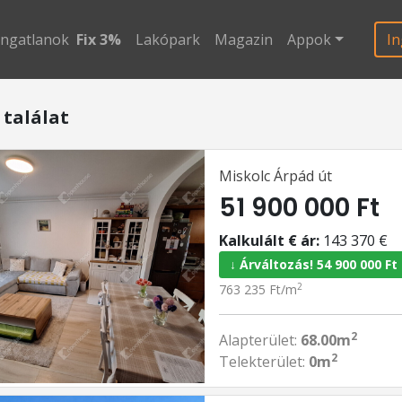
ingatlanok
Fix 3%
Lakópark
Magazin
Appok
In
 találat
Miskolc Árpád út
51 900 000 Ft
Kalkulált € ár:
143 370 €
↓ Árváltozás! 54 900 000 Ft
2
763 235 Ft/m
2
Alapterület:
68.00m
2
Telekterület:
0m