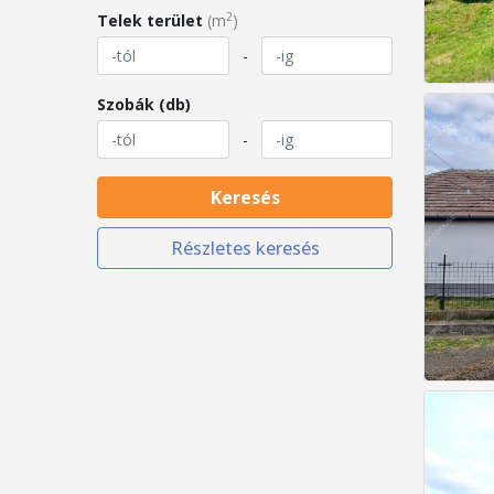
2
Telek terület
(m
)
-
Szobák (db)
-
Keresés
Részletes keresés