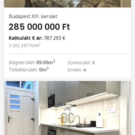
Budapest XIII. kerület
285 000 000 Ft
Kalkulált € ár:
787 293 €
2
3 202 247 Ft/m
2
Alapterület:
89.00m
Szobaszám:
3
2
Telekterület:
0m
Emelet:
4.