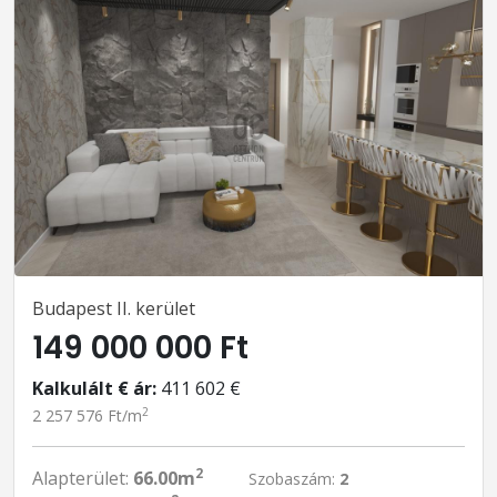
Budapest II. kerület
149 000 000 Ft
Kalkulált € ár:
411 602 €
2
2 257 576 Ft/m
2
Alapterület:
66.00m
Szobaszám:
2