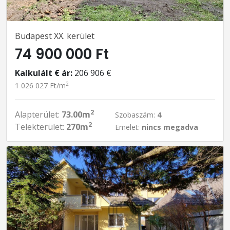
Budapest XX. kerület
74 900 000 Ft
Kalkulált € ár:
206 906 €
2
1 026 027 Ft/m
2
Alapterület:
73.00m
Szobaszám:
4
2
Telekterület:
270m
Emelet:
nincs megadva