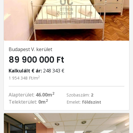
Budapest V. kerület
89 900 000 Ft
Kalkulált € ár:
248 343 €
2
1 954 348 Ft/m
2
Alapterület:
46.00m
Szobaszám:
2
2
Telekterület:
0m
Emelet:
földszint