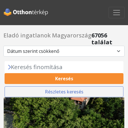
Eladó ingatlanok Magyarország
67056
találat
Keresés finomítása
Keresés
Részletes keresés