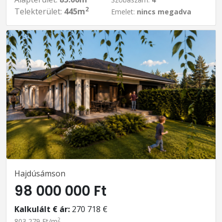
2
Telekterület:
445m
Emelet:
nincs megadva
Hajdúsámson
98 000 000 Ft
Kalkulált € ár:
270 718 €
2
803 279 Ft/m