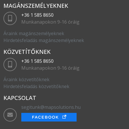
MAGÁNSZEMÉLYEKNEK
+36 1 585 8650
Munkanapokon 9-16 óráig
Áraink magánszemélyeknek
Hirdetésfeladás magánszemélyeknek
KÖZVETÍTŐKNEK
+36 1 585 8650
Munkanapokon 9-16 óráig
Áraink közvetítőknek
Hirdetésfeladás közvetítőknek
KAPCSOLAT
segitunk@mapsolutions.hu