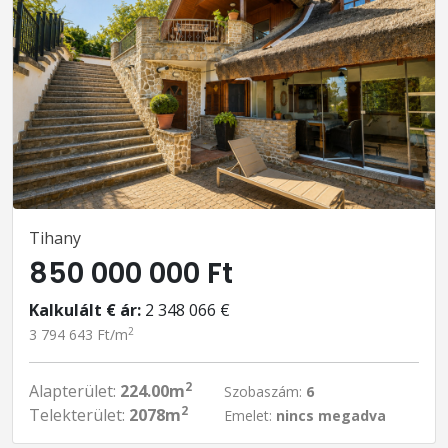
Tihany
850 000 000 Ft
Kalkulált € ár:
2 348 066 €
2
3 794 643 Ft/m
2
Alapterület:
224.00m
Szobaszám:
6
2
Telekterület:
2078m
Emelet:
nincs megadva