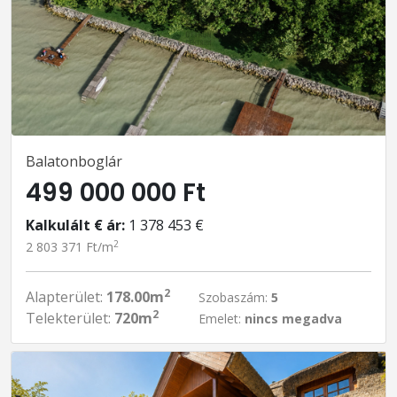
Balatonboglár
499 000 000 Ft
Kalkulált € ár:
1 378 453 €
2
2 803 371 Ft/m
2
Alapterület:
178.00m
Szobaszám:
5
2
Telekterület:
720m
Emelet:
nincs megadva