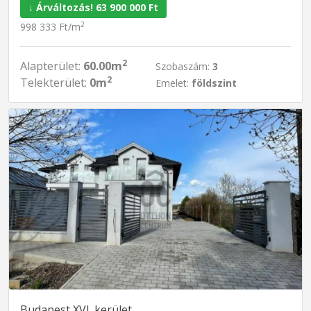
↓ Árváltozás! 63 900 000 Ft
2
998 333 Ft/m
2
Alapterület:
60.00m
Szobaszám:
3
2
Telekterület:
0m
Emelet:
földszint
Budapest XVI. kerület