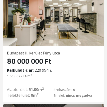
Budapest II. kerület Fény utca
80 000 000 Ft
Kalkulált € ár:
220 994 €
2
1 568 627 Ft/m
2
Alapterület:
51.00m
Szobaszám:
0
2
Telekterület:
0m
Emelet:
nincs megadva