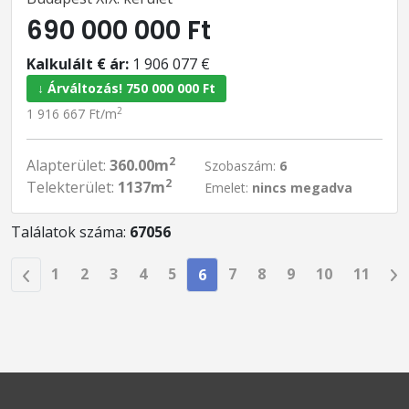
690 000 000 Ft
Kalkulált € ár:
1 906 077 €
↓ Árváltozás! 750 000 000 Ft
2
1 916 667 Ft/m
2
Alapterület:
360.00m
Szobaszám:
6
2
Telekterület:
1137m
Emelet:
nincs megadva
Találatok száma:
67056
1
2
3
4
5
7
8
9
10
11
6