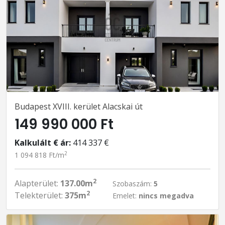
Budapest XVIII. kerület Alacskai út
149 990 000 Ft
Kalkulált € ár:
414 337 €
2
1 094 818 Ft/m
2
Alapterület:
137.00m
Szobaszám:
5
2
Telekterület:
375m
Emelet:
nincs megadva