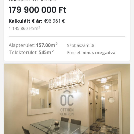
179 900 000 Ft
Kalkulált € ár:
496 961 €
2
1 145 860 Ft/m
2
Alapterület:
157.00m
Szobaszám:
5
2
Telekterület:
545m
Emelet:
nincs megadva