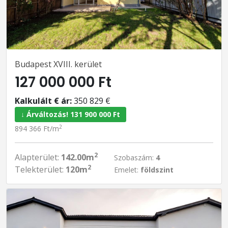
Budapest XVIII. kerület
127 000 000 Ft
Kalkulált € ár:
350 829 €
↓ Árváltozás! 131 900 000 Ft
2
894 366 Ft/m
2
Alapterület:
142.00m
Szobaszám:
4
2
Telekterület:
120m
Emelet:
földszint