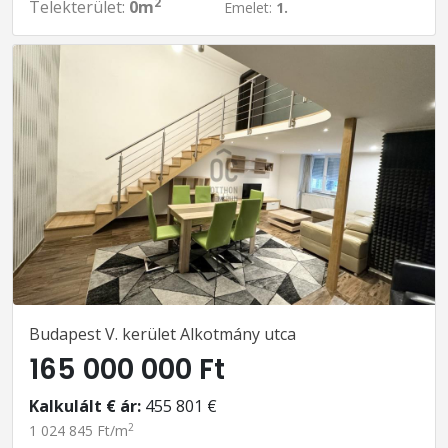
2
Telekterület:
0m
Emelet:
1.
Budapest V. kerület Alkotmány utca
165 000 000 Ft
Kalkulált € ár:
455 801 €
2
1 024 845 Ft/m