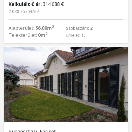
Kalkulált € ár:
314 088 €
2
2 030 357 Ft/m
2
Alapterület:
56.00m
Szobaszám:
2
2
Telekterület:
0m
Emelet:
1.
Budapest XIX. kerület