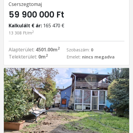
Cserszegtomaj
59 900 000 Ft
Kalkulált € ár:
165 470 €
2
13 308 Ft/m
2
Alapterület:
4501.00m
Szobaszám:
0
2
Telekterület:
0m
Emelet:
nincs megadva