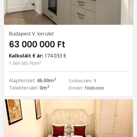
Budapest V. kerület
63 000 000 Ft
Kalkulált € ár:
174 033 €
2
1 369 565 Ft/m
2
Alapterület:
46.00m
Szobaszám:
1
2
Telekterület:
0m
Emelet:
földszint