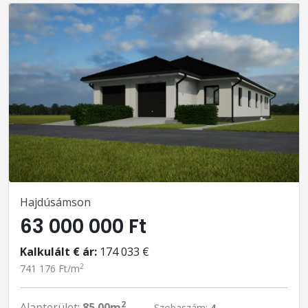
Hajdúsámson
63 000 000 Ft
Kalkulált € ár:
174 033 €
2
741 176 Ft/m
2
Alapterület:
85.00m
Szobaszám:
4