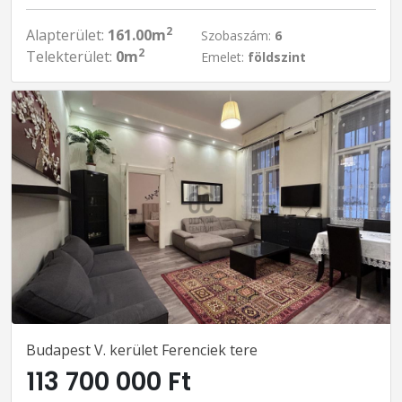
2
Alapterület:
161.00m
Szobaszám:
6
2
Telekterület:
0m
Emelet:
földszint
Budapest V. kerület Ferenciek tere
113 700 000 Ft