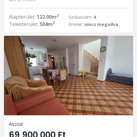
2
Alapterület:
122.00m
Szobaszám:
4
2
Telekterület:
504m
Emelet:
nincs megadva
Aszód
69 900 000 Ft