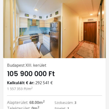
Budapest XIII. kerület
105 900 000 Ft
Kalkulált € ár:
292 541 €
2
1 557 353 Ft/m
2
Alapterület:
68.00m
Szobaszám:
3
2
Telekterület:
0m
Emelet:
1.