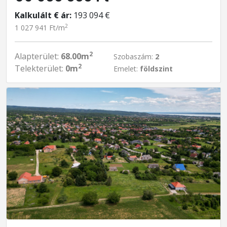
Kalkulált € ár:
193 094 €
2
1 027 941 Ft/m
2
Alapterület:
68.00m
Szobaszám:
2
2
Telekterület:
0m
Emelet:
földszint