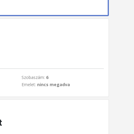
Szobaszám:
6
Emelet:
nincs megadva
t