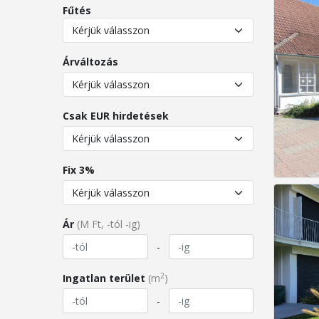
Fűtés
Árváltozás
Csak EUR hirdetések
Fix 3%
Ár
(M Ft, -tól -ig)
-
2
Ingatlan terület
(m
)
-