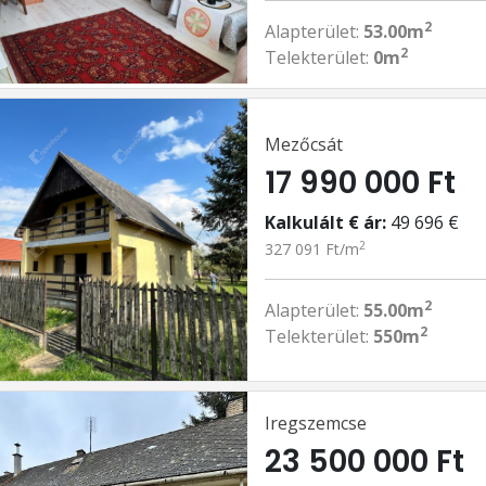
2
Alapterület:
53.00m
2
Telekterület:
0m
Mezőcsát
17 990 000 Ft
Kalkulált € ár:
49 696 €
2
327 091 Ft/m
2
Alapterület:
55.00m
2
Telekterület:
550m
Iregszemcse
23 500 000 Ft