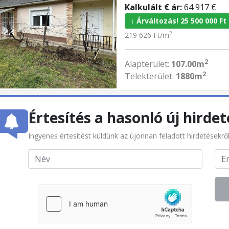
Kalkulált € ár:
64 917 €
↓ Árváltozás! 25 500 000 Ft
2
219 626 Ft/m
2
Alapterület:
107.00m
2
Telekterület:
1880m
Értesítés a hasonló új hirdet
Ingyenes értesítést küldünk az újonnan feladott hirdetésekrő