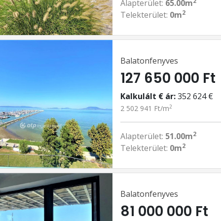
2
Alapterület:
65.00m
2
Telekterület:
0m
Balatonfenyves
127 650 000 Ft
Kalkulált € ár:
352 624 €
2
2 502 941 Ft/m
2
Alapterület:
51.00m
2
Telekterület:
0m
Balatonfenyves
81 000 000 Ft