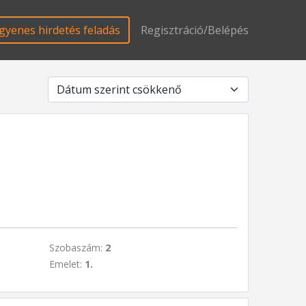
gyenes hirdetés feladás
Regisztráció/Belépés
Szobaszám:
2
Emelet:
1.