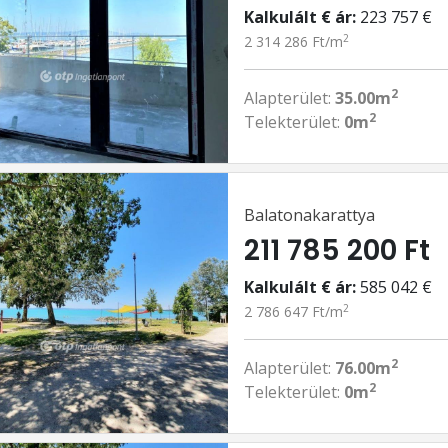
Kalkulált € ár:
223 757 €
2
2 314 286 Ft/m
2
Alapterület:
35.00m
2
Telekterület:
0m
Balatonakarattya
211 785 200 Ft
Kalkulált € ár:
585 042 €
2
2 786 647 Ft/m
2
Alapterület:
76.00m
2
Telekterület:
0m