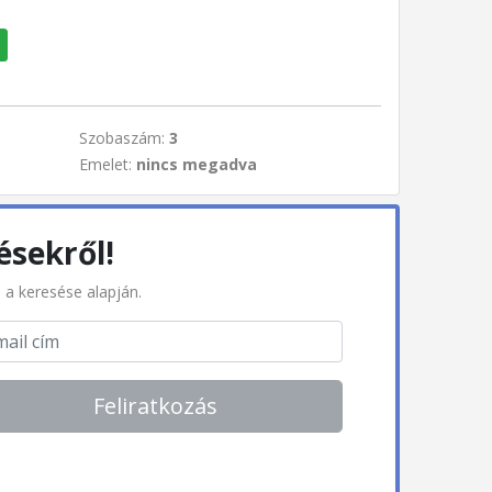
Szobaszám:
3
Emelet:
nincs megadva
ésekről!
l a keresése alapján.
Feliratkozás