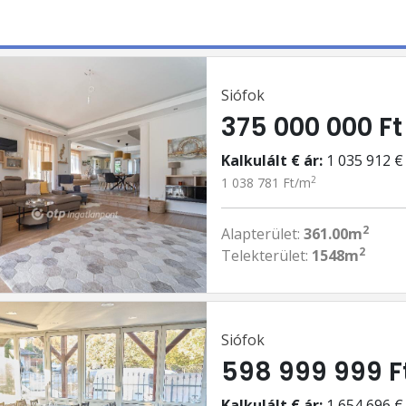
Siófok
375 000 000 Ft
Kalkulált € ár:
1 035 912 €
2
1 038 781 Ft/m
2
Alapterület:
361.00m
2
Telekterület:
1548m
Siófok
598 999 999 F
Kalkulált € ár:
1 654 696 €