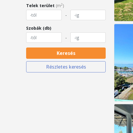
2
Telek terület
(m
)
-
Szobák (db)
-
Keresés
Részletes keresés