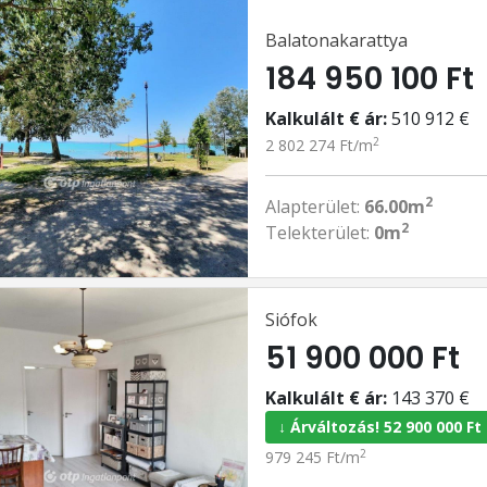
Balatonakarattya
184 950 100 Ft
Kalkulált € ár:
510 912 €
2
2 802 274 Ft/m
2
Alapterület:
66.00m
2
Telekterület:
0m
Siófok
51 900 000 Ft
Kalkulált € ár:
143 370 €
↓ Árváltozás! 52 900 000 Ft
2
979 245 Ft/m