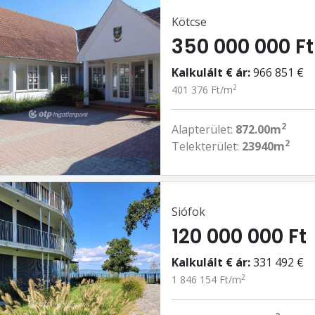
Kötcse
350 000 000 Ft
Kalkulált € ár:
966 851 €
2
401 376 Ft/m
2
Alapterület:
872.00m
2
Telekterület:
23940m
Siófok
120 000 000 Ft
Kalkulált € ár:
331 492 €
2
1 846 154 Ft/m