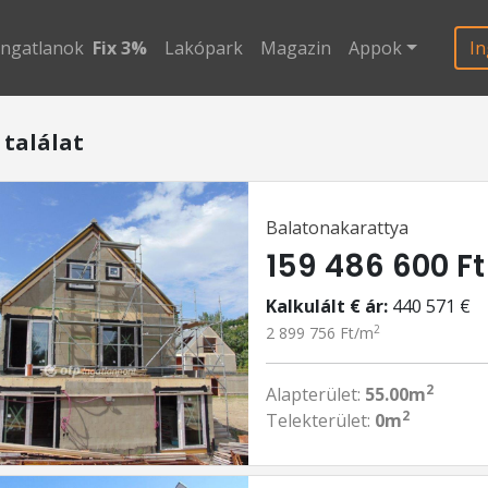
ingatlanok
Fix 3%
Lakópark
Magazin
Appok
In
 találat
Balatonakarattya
159 486 600 Ft
Kalkulált € ár:
440 571 €
2
2 899 756 Ft/m
2
Alapterület:
55.00m
2
Telekterület:
0m