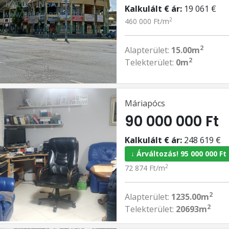
Kalkulált € ár:
19 061 €
2
460 000 Ft/m
2
Alapterület:
15.00m
2
Telekterület:
0m
Máriapócs
90 000 000 Ft
Kalkulált € ár:
248 619 €
↓ Árváltozás! 95 000 000 Ft
2
72 874 Ft/m
2
Alapterület:
1235.00m
2
Telekterület:
20693m