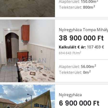
2
Alapterület:
150.00m
2
Telekterület:
800m
Nyíregyháza Tompa Mihály
38 900 000 Ft
Kalkulált € ár:
107 459 €
2
694 643 Ft/m
2
Alapterület:
56.00m
2
Telekterület:
0m
Nyíregyháza
6 900 000 Ft