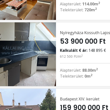
2
Alapterület:
114.00m
2
Telekterület:
720m
Nyíregyháza Kossuth Lajos
53 900 000 Ft
Kalkulált € ár:
148 895 €
2
612 500 Ft/m
2
Alapterület:
88.00m
2
Telekterület:
0m
Budapest XIV. kerület
159 900 000 Ft