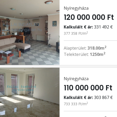
Nyíregyháza
120 000 000 Ft
Kalkulált € ár:
331 492 €
2
377 358 Ft/m
2
Alapterület:
318.00m
2
Telekterület:
1250m
Nyíregyháza
110 000 000 Ft
Kalkulált € ár:
303 867 €
2
733 333 Ft/m