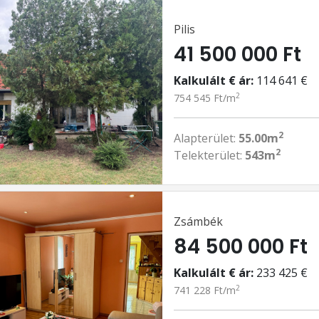
Pilis
41 500 000 Ft
Kalkulált € ár:
114 641 €
2
754 545 Ft/m
2
Alapterület:
55.00m
2
Telekterület:
543m
Zsámbék
84 500 000 Ft
Kalkulált € ár:
233 425 €
2
741 228 Ft/m