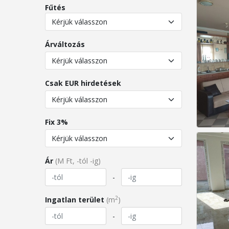
Fűtés
Árváltozás
Csak EUR hirdetések
Fix 3%
Ár
(M Ft, -tól -ig)
-
2
Ingatlan terület
(m
)
-