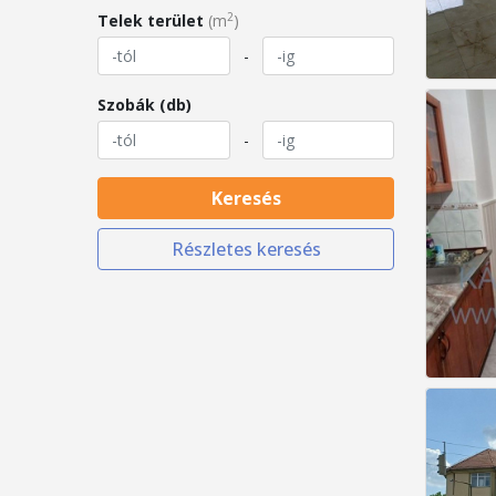
2
Telek terület
(m
)
-
Szobák (db)
-
Keresés
Részletes keresés