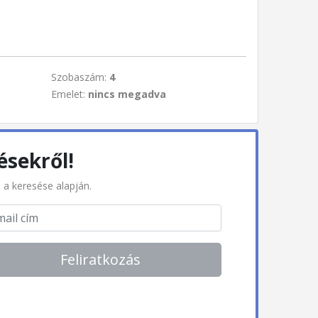
Szobaszám:
4
Emelet:
nincs megadva
ésekről!
l a keresése alapján.
Feliratkozás