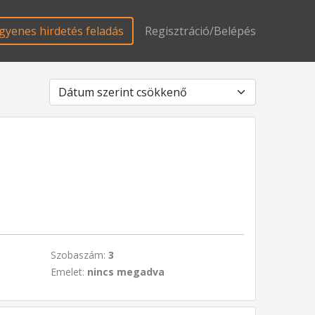
gyenes hirdetés feladás
Regisztráció/Belépés
Szobaszám:
3
Emelet:
nincs megadva