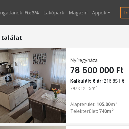
ingatlanok
Fix 3%
Lakópark
Magazin
Appok
In
 találat
Nyíregyháza
78 500 000 Ft
Kalkulált € ár:
216 851 €
2
747 619 Ft/m
2
Alapterület:
105.00m
2
Telekterület:
740m