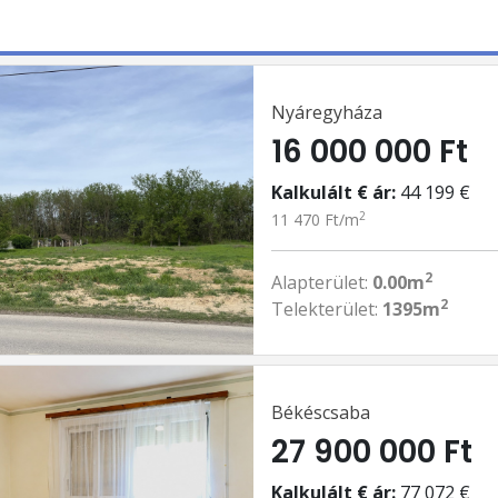
Nyáregyháza
16 000 000 Ft
Kalkulált € ár:
44 199 €
2
11 470 Ft/m
2
Alapterület:
0.00m
2
Telekterület:
1395m
Békéscsaba
27 900 000 Ft
Kalkulált € ár:
77 072 €