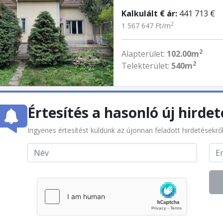
Kalkulált € ár:
441 713 €
2
1 567 647 Ft/m
2
Alapterület:
102.00m
2
Telekterület:
540m
Értesítés a hasonló új hirdet
Ingyenes értesítést küldünk az újonnan feladott hirdetésekrő