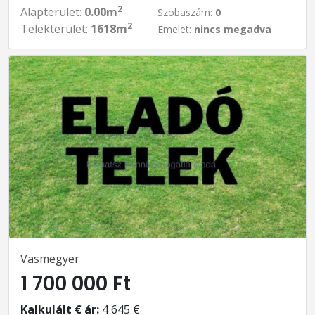
2
Alapterület:
0.00m
Szobaszám:
0
2
Telekterület:
1618m
Emelet:
nincs megadva
Vasmegyer
1 700 000 Ft
Kalkulált € ár:
4 645 €