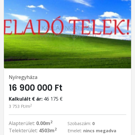
Nyíregyháza
16 900 000 Ft
Kalkulált € ár:
46 175 €
2
3 753 Ft/m
2
Alapterület:
0.00m
Szobaszám:
0
2
Telekterület:
4503m
Emelet:
nincs megadva