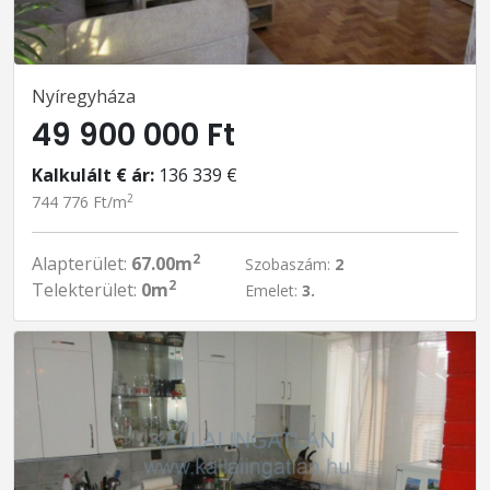
Nyíregyháza
49 900 000 Ft
Kalkulált € ár:
136 339 €
2
744 776 Ft/m
2
Alapterület:
67.00m
Szobaszám:
2
2
Telekterület:
0m
Emelet:
3.