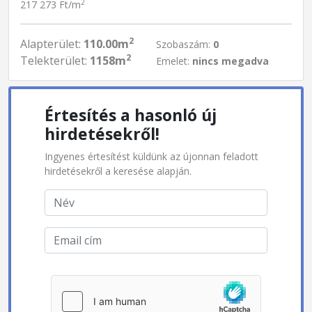
2
217 273 Ft/m
2
Alapterület:
110.00m
Szobaszám:
0
2
Telekterület:
1158m
Emelet:
nincs megadva
Értesítés a hasonló új
hirdetésekről!
Ingyenes értesítést küldünk az újonnan feladott
hirdetésekről a keresése alapján.