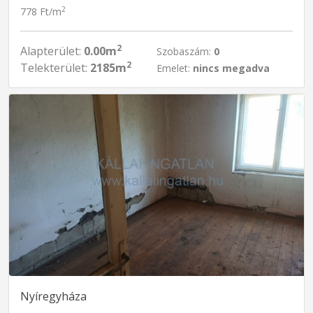
2
778 Ft/m
2
Alapterület:
0.00m
Szobaszám:
0
2
Telekterület:
2185m
Emelet:
nincs megadva
Nyíregyháza