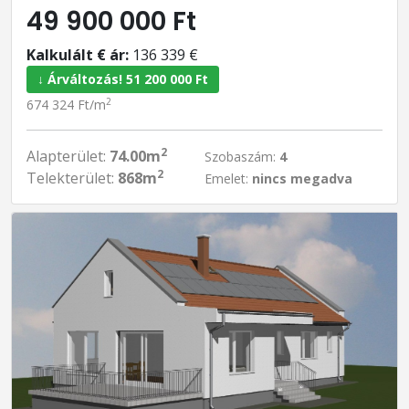
49 900 000 Ft
Kalkulált € ár:
136 339 €
↓ Árváltozás! 51 200 000 Ft
2
674 324 Ft/m
2
Alapterület:
74.00m
Szobaszám:
4
2
Telekterület:
868m
Emelet:
nincs megadva