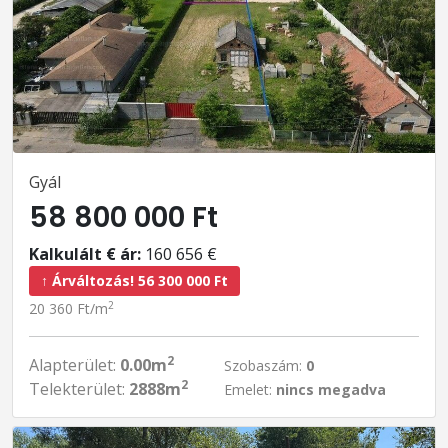
Gyál
58 800 000 Ft
Kalkulált € ár:
160 656 €
↑ Árváltozás! 56 300 000 Ft
2
20 360 Ft/m
2
Alapterület:
0.00m
Szobaszám:
0
2
Telekterület:
2888m
Emelet:
nincs megadva