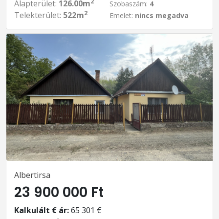
2
Alapterület:
126.00m
Szobaszám:
4
2
Telekterület:
522m
Emelet:
nincs megadva
Albertirsa
23 900 000 Ft
Kalkulált € ár:
65 301 €