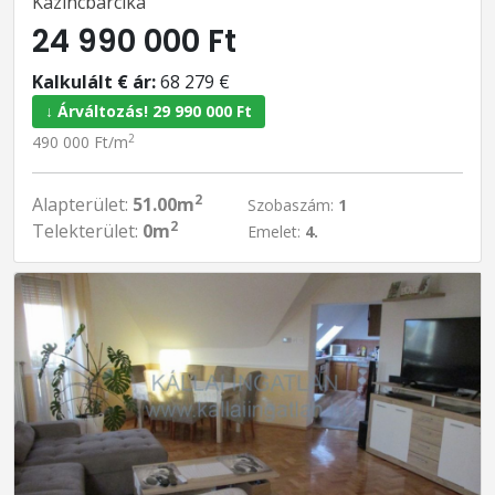
Kazincbarcika
24 990 000 Ft
Kalkulált € ár:
68 279 €
↓ Árváltozás! 29 990 000 Ft
2
490 000 Ft/m
2
Alapterület:
51.00m
Szobaszám:
1
2
Telekterület:
0m
Emelet:
4.