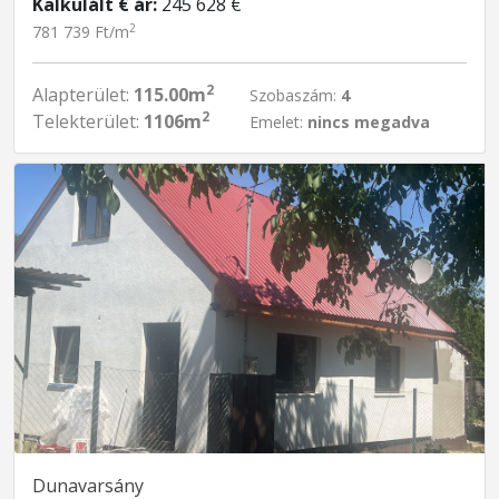
Kalkulált € ár:
245 628 €
2
781 739 Ft/m
2
Alapterület:
115.00m
Szobaszám:
4
2
Telekterület:
1106m
Emelet:
nincs megadva
Dunavarsány