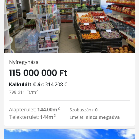
Nyíregyháza
115 000 000 Ft
Kalkulált € ár:
314 208 €
2
798 611 Ft/m
2
Alapterület:
144.00m
Szobaszám:
0
2
Telekterület:
144m
Emelet:
nincs megadva