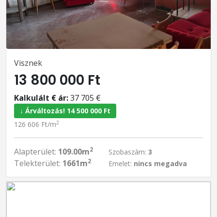
Visznek
13 800 000 Ft
Kalkulált € ár:
37 705 €
↓ Árváltozás! 14 500 000 Ft
2
126 606 Ft/m
2
Alapterület:
109.00m
Szobaszám:
3
2
Telekterület:
1661m
Emelet:
nincs megadva