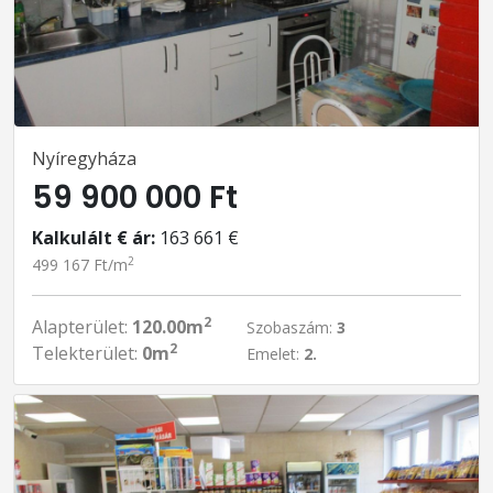
Nyíregyháza
59 900 000 Ft
Kalkulált € ár:
163 661 €
2
499 167 Ft/m
2
Alapterület:
120.00m
Szobaszám:
3
2
Telekterület:
0m
Emelet:
2.