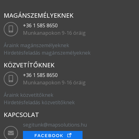
MAGÁNSZEMÉLYEKNEK
+36 1 585 8650
Munkanapokon 9-16 óráig
Áraink magánszemélyeknek
Hirdetésfeladás magánszemélyeknek
KÖZVETÍTŐKNEK
+36 1 585 8650
Munkanapokon 9-16 óráig
Áraink közvetítőknek
Hirdetésfeladás közvetítőknek
KAPCSOLAT
segitunk@mapsolutions.hu