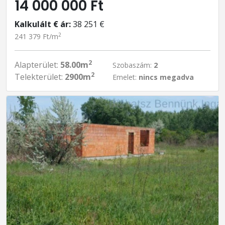
14 000 000 Ft
Kalkulált € ár:
38 251 €
2
241 379 Ft/m
2
Alapterület:
58.00m
Szobaszám:
2
2
Telekterület:
2900m
Emelet:
nincs megadva