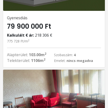
Gyenesdiás
79 900 000 Ft
Kalkulált € ár:
218 306 €
2
775 728 Ft/m
2
Alapterület:
103.00m
Szobaszám:
4
2
Telekterület:
1106m
Emelet:
nincs megadva