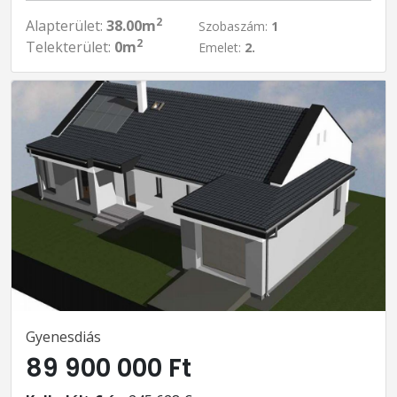
2
Alapterület:
38.00m
Szobaszám:
1
2
Telekterület:
0m
Emelet:
2.
Gyenesdiás
89 900 000 Ft