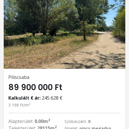
Piliscsaba
89 900 000 Ft
Kalkulált € ár:
245 628 €
2
3 198 Ft/m
2
Alapterület:
0.00m
Szobaszám:
0
2
Telekterület:
28115m
Emelet:
nincs megadva