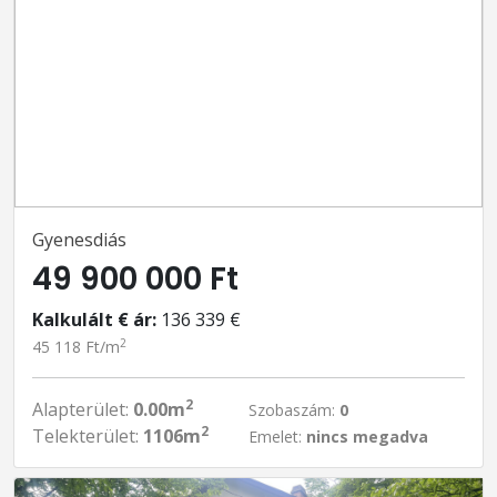
Gyenesdiás
49 900 000 Ft
Kalkulált € ár:
136 339 €
2
45 118 Ft/m
2
Alapterület:
0.00m
Szobaszám:
0
2
Telekterület:
1106m
Emelet:
nincs megadva