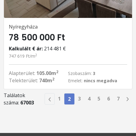
Nyíregyháza
78 500 000 Ft
Kalkulált € ár:
214 481 €
2
747 619 Ft/m
2
Alapterület:
105.00m
Szobaszám:
3
2
Telekterület:
740m
Emelet:
nincs megadva
Találatok
1
3
4
5
6
7
2
száma:
67003