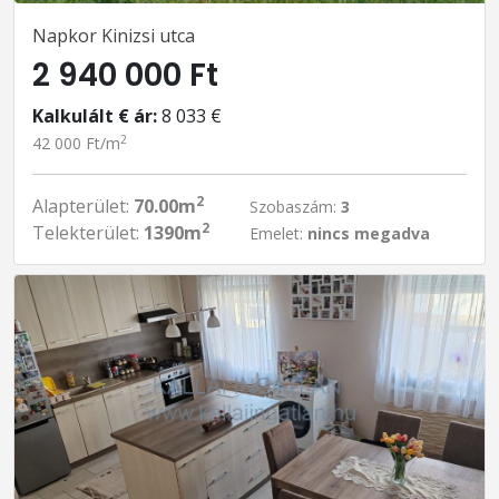
Napkor Kinizsi utca
2 940 000 Ft
Kalkulált € ár:
8 033 €
2
42 000 Ft/m
2
Alapterület:
70.00m
Szobaszám:
3
2
Telekterület:
1390m
Emelet:
nincs megadva