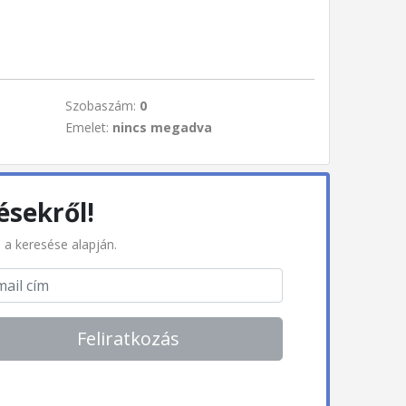
Szobaszám:
0
Emelet:
nincs megadva
ésekről!
l a keresése alapján.
Feliratkozás