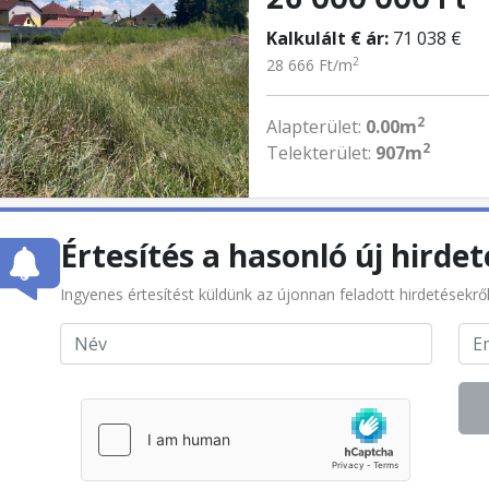
Kalkulált € ár:
71 038 €
2
28 666 Ft/m
2
Alapterület:
0.00m
2
Telekterület:
907m
Értesítés a hasonló új hirdet
Ingyenes értesítést küldünk az újonnan feladott hirdetésekrő