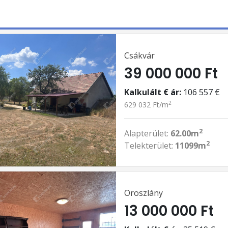
Csákvár
39 000 000 Ft
Kalkulált € ár:
106 557 €
2
629 032 Ft/m
2
Alapterület:
62.00m
2
Telekterület:
11099m
Oroszlány
13 000 000 Ft