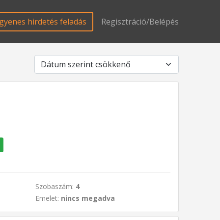
gyenes hirdetés feladás
Regisztráció/Belépés
Szobaszám:
4
Emelet:
nincs megadva