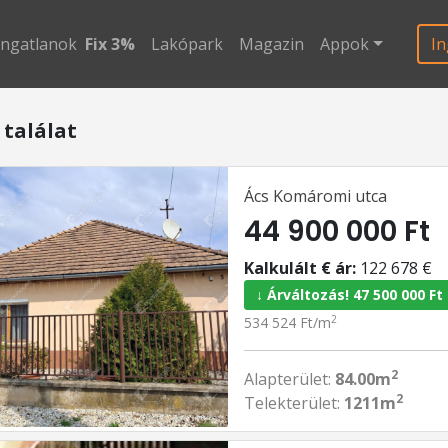
ingatlanok
Fix 3%
Lakópark
Magazin
Appok
In
 találat
Ács Komáromi utca
44 900 000 Ft
Kalkulált € ár:
122 678 €
↓ Árváltozás! 47 500 000 Ft
2
534 524 Ft/m
2
Alapterület:
84.00m
2
Telekterület:
1211m