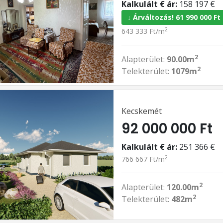
Kalkulált € ár:
158 197 €
↓ Árváltozás! 61 990 000 Ft
2
643 333 Ft/m
2
Alapterület:
90.00m
2
Telekterület:
1079m
Kecskemét
92 000 000 Ft
Kalkulált € ár:
251 366 €
2
766 667 Ft/m
2
Alapterület:
120.00m
2
Telekterület:
482m