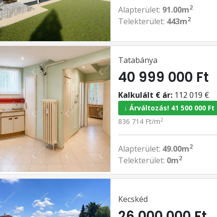
2
Alapterület:
91.00m
2
Telekterület:
443m
Tatabánya
40 999 000 Ft
Kalkulált € ár:
112 019 €
↓ Árváltozás! 41 500 000 Ft
2
836 714 Ft/m
2
Alapterület:
49.00m
2
Telekterület:
0m
Kecskéd
26 000 000 Ft