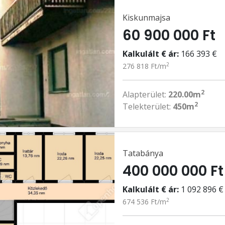
Kiskunmajsa
60 900 000 Ft
Kalkulált € ár:
166 393 €
2
276 818 Ft/m
2
Alapterület:
220.00m
2
Telekterület:
450m
Tatabánya
400 000 000 Ft
Kalkulált € ár:
1 092 896 €
2
674 536 Ft/m