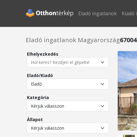
Eladó ingatlanok
Kiadó 
Eladó ingatlanok Magyarország
67004
Elhelyezkedés
Eladó/Kiadó
Kategória
Állapot