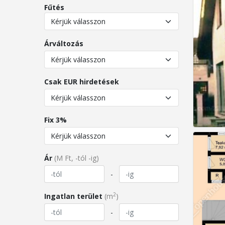
Fűtés
Árváltozás
Csak EUR hirdetések
Fix 3%
Ár
(M Ft, -tól -ig)
-
2
Ingatlan terület
(m
)
-