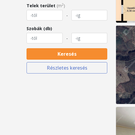
2
Telek terület
(m
)
-
Szobák (db)
-
Keresés
Részletes keresés