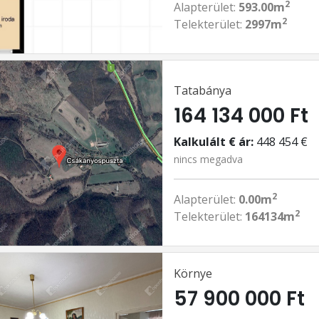
2
Alapterület:
593.00m
2
Telekterület:
2997m
Tatabánya
164 134 000 Ft
Kalkulált € ár:
448 454 €
nincs megadva
2
Alapterület:
0.00m
2
Telekterület:
164134m
Környe
57 900 000 Ft