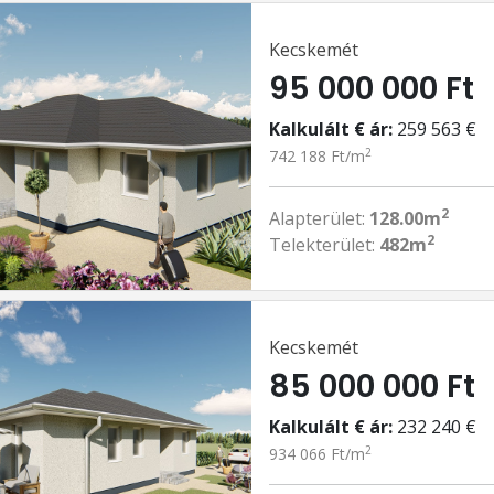
Kecskemét
95 000 000 Ft
Kalkulált € ár:
259 563 €
2
742 188 Ft/m
2
Alapterület:
128.00m
2
Telekterület:
482m
Kecskemét
85 000 000 Ft
Kalkulált € ár:
232 240 €
2
934 066 Ft/m