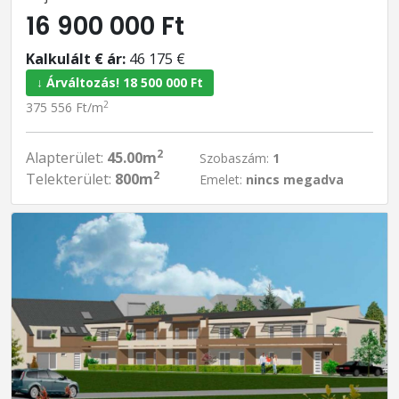
16 900 000 Ft
Kalkulált € ár:
46 175 €
↓ Árváltozás! 18 500 000 Ft
2
375 556 Ft/m
2
Alapterület:
45.00m
Szobaszám:
1
2
Telekterület:
800m
Emelet:
nincs megadva