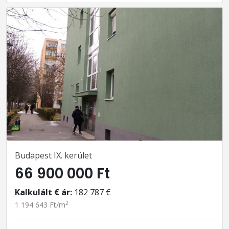
Budapest IX. kerület
66 900 000 Ft
Kalkulált € ár:
182 787 €
2
1 194 643 Ft/m