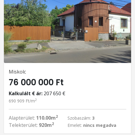
Miskolc
76 000 000 Ft
Kalkulált € ár:
207 650 €
2
690 909 Ft/m
2
Alapterület:
110.00m
Szobaszám:
3
2
Telekterület:
920m
Emelet:
nincs megadva