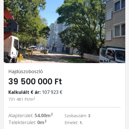
Hajdúszoboszló
39 500 000 Ft
Kalkulált € ár:
107 923 €
2
731 481 Ft/m
2
Alapterület:
54.00m
Szobaszám:
3
2
Telekterület:
0m
Emelet:
1.