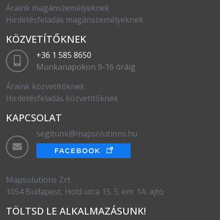
Áraink magánszemélyeknek
Hirdetésfeladás magánszemélyeknek
KÖZVETÍTŐKNEK
+36 1 585 8650
Munkanapokon 9-16 óráig
Áraink közvetítőknek
Hirdetésfeladás közvetítőknek
KAPCSOLAT
segitunk@mapsolutions.hu
Mapsolutions Zrt.
1054 Budapest, Hold utca 15. 5. em. 1A. ajtó
TÖLTSD LE ALKALMAZÁSUNK!