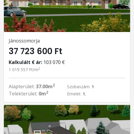
Jánossomorja
37 723 600 Ft
Kalkulált € ár:
103 070 €
2
1 019 557 Ft/m
2
Alapterület:
37.00m
Szobaszám:
1
2
Telekterület:
0m
Emelet:
1.