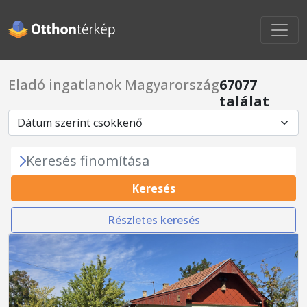
Eladó ingatlanok Magyarország
67077
találat
Keresés finomítása
Keresés
Részletes keresés