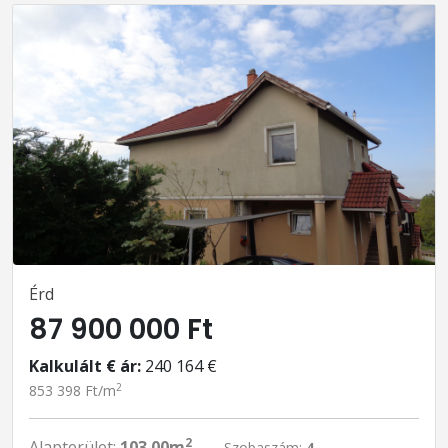
Érd
87 900 000 Ft
Kalkulált € ár:
240 164 €
2
853 398 Ft/m
2
Alapterület:
103.00m
Szobaszám:
4