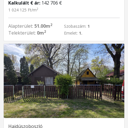
Kalkulált € ár:
142 706 €
2
1 024 125 Ft/m
2
Alapterület:
51.00m
Szobaszám:
1
2
Telekterület:
0m
Emelet:
1.
Hajdúszoboszló