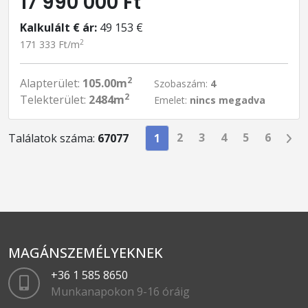
17 990 000 Ft
Kalkulált € ár:
49 153 €
2
171 333 Ft/m
2
Alapterület:
105.00m
Szobaszám:
4
2
Telekterület:
2484m
Emelet:
nincs megadva
2
3
4
5
6
Találatok száma:
67077
1
MAGÁNSZEMÉLYEKNEK
+36 1 585 8650
Munkanapokon 9-16 óráig