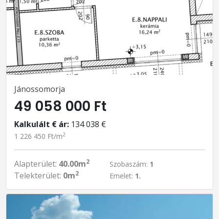
Jánossomorja
49 058 000 Ft
Kalkulált € ár:
134 038 €
2
1 226 450 Ft/m
2
Alapterület:
40.00m
Szobaszám:
1
2
Telekterület:
0m
Emelet:
1.