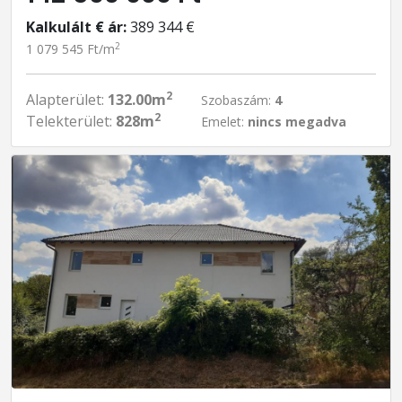
Kalkulált € ár:
389 344 €
2
1 079 545 Ft/m
2
Alapterület:
132.00m
Szobaszám:
4
2
Telekterület:
828m
Emelet:
nincs megadva