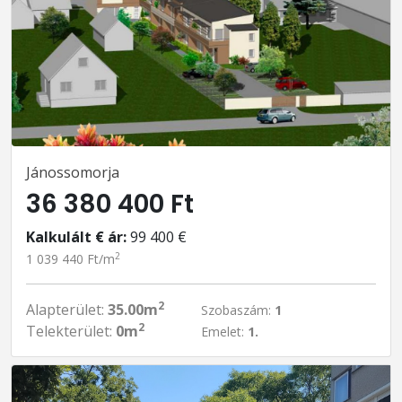
Jánossomorja
36 380 400 Ft
Kalkulált € ár:
99 400 €
2
1 039 440 Ft/m
2
Alapterület:
35.00m
Szobaszám:
1
2
Telekterület:
0m
Emelet:
1.