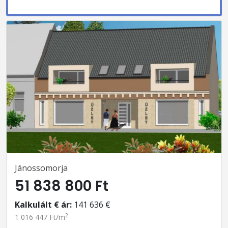
Jánossomorja
51 838 800 Ft
Kalkulált € ár:
141 636 €
2
1 016 447 Ft/m