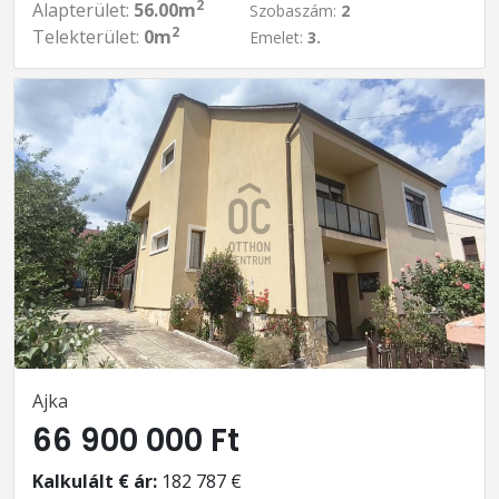
2
Alapterület:
56.00m
Szobaszám:
2
2
Telekterület:
0m
Emelet:
3.
Ajka
66 900 000 Ft
Kalkulált € ár:
182 787 €