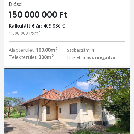
Diósd
150 000 000 Ft
Kalkulált € ár:
409 836 €
2
1 500 000 Ft/m
2
Alapterület:
100.00m
Szobaszám:
4
2
Telekterület:
300m
Emelet:
nincs megadva