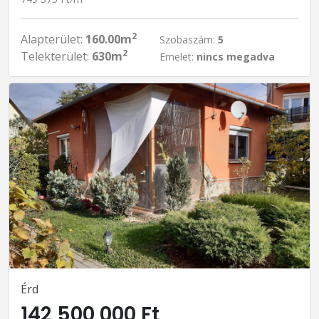
2
Alapterület:
160.00m
Szobaszám:
5
2
Telekterület:
630m
Emelet:
nincs megadva
Érd
142 500 000 Ft