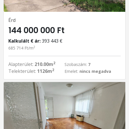
Érd
144 000 000 Ft
Kalkulált € ár:
393 443 €
2
685 714 Ft/m
2
Alapterület:
210.00m
Szobaszám:
7
2
Telekterület:
1126m
Emelet:
nincs megadva