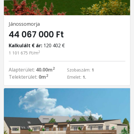
Jánossomorja
44 067 000 Ft
Kalkulált € ár:
120 402 €
2
1 101 675 Ft/m
2
Alapterület:
40.00m
Szobaszám:
1
2
Telekterület:
0m
Emelet:
1.