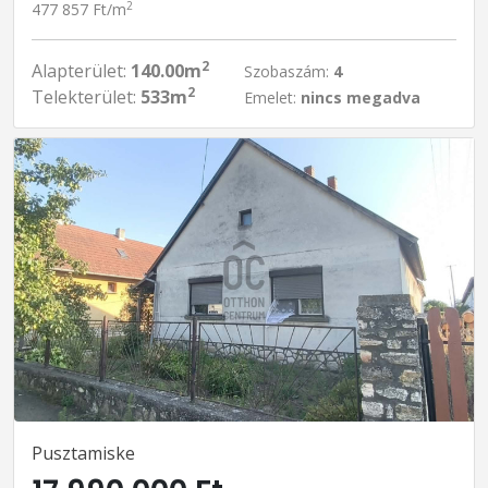
2
477 857 Ft/m
2
Alapterület:
140.00m
Szobaszám:
4
2
Telekterület:
533m
Emelet:
nincs megadva
Pusztamiske