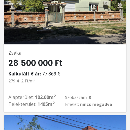
Zsáka
28 500 000 Ft
Kalkulált € ár:
77 869 €
2
279 412 Ft/m
2
Alapterület:
102.00m
Szobaszám:
3
2
Telekterület:
1405m
Emelet:
nincs megadva