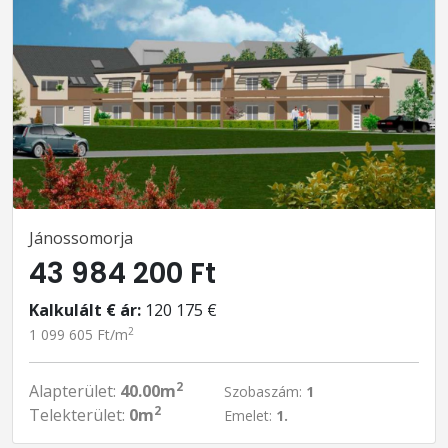
Jánossomorja
43 984 200 Ft
Kalkulált € ár:
120 175 €
2
1 099 605 Ft/m
2
Alapterület:
40.00m
Szobaszám:
1
2
Telekterület:
0m
Emelet:
1.