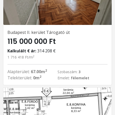
Budapest II. kerület Tárogató út
115 000 000 Ft
Kalkulált € ár:
314 208 €
2
1 716 418 Ft/m
2
Alapterület:
67.00m
Szobaszám:
3
2
Telekterület:
0m
Emelet:
félemelet