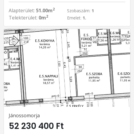
2
Alapterület:
51.00m
Szobaszám:
1
2
Telekterület:
0m
Emelet:
1.
Jánossomorja
52 230 400 Ft