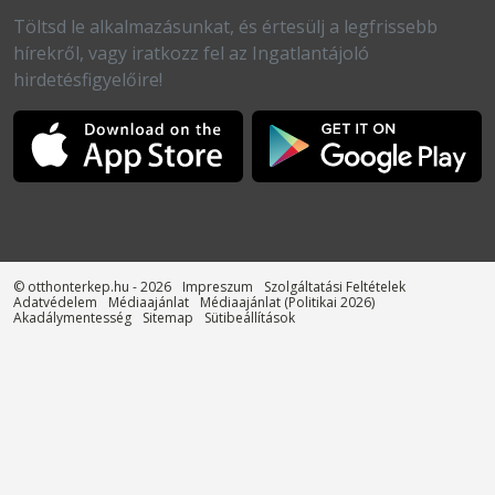
Töltsd le alkalmazásunkat, és értesülj a legfrissebb
hírekről, vagy iratkozz fel az Ingatlantájoló
hirdetésfigyelőire!
© otthonterkep.hu - 2026
Impreszum
Szolgáltatási Feltételek
Adatvédelem
Médiaajánlat
Médiaajánlat (Politikai 2026)
Akadálymentesség
Sitemap
Sütibeállítások