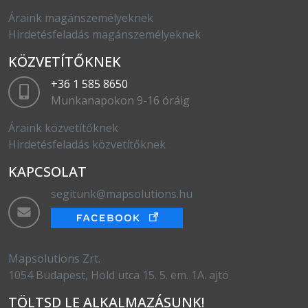
Áraink magánszemélyeknek
Hirdetésfeladás magánszemélyeknek
KÖZVETÍTŐKNEK
+36 1 585 8650
Munkanapokon 9-16 óráig
Áraink közvetítőknek
Hirdetésfeladás közvetítőknek
KAPCSOLAT
segitunk@mapsolutions.hu
Mapsolutions Zrt.
1054 Budapest, Hold utca 15. 5. em. 1A. ajtó
TÖLTSD LE ALKALMAZÁSUNK!