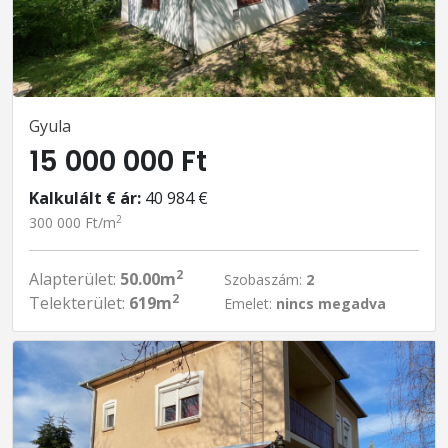
Gyula
15 000 000 Ft
Kalkulált € ár:
40 984 €
2
300 000 Ft/m
2
Alapterület:
50.00m
Szobaszám:
2
2
Telekterület:
619m
Emelet:
nincs megadva