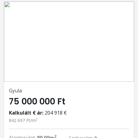
Gyula
75 000 000 Ft
Kalkulált € ár:
204 918 €
2
842 697 Ft/m
2
Alapterület:
89.00m
Szobaszám:
0