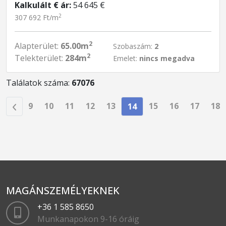
Kalkulált € ár:
54 645 €
2
307 692 Ft/m
2
Alapterület:
65.00m
Szobaszám:
2
2
Telekterület:
284m
Emelet:
nincs megadva
Találatok száma:
67076
9
10
11
12
13
15
16
17
18
14
MAGÁNSZEMÉLYEKNEK
+36 1 585 8650
Munkanapokon 9-16 óráig