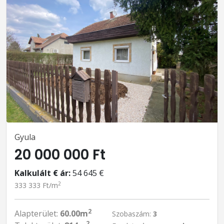
Gyula
20 000 000 Ft
Kalkulált € ár:
54 645 €
2
333 333 Ft/m
2
Alapterület:
60.00m
Szobaszám:
3
2