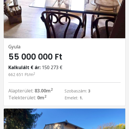
Gyula
55 000 000 Ft
Kalkulált € ár:
150 273 €
2
662 651 Ft/m
2
Alapterület:
83.00m
Szobaszám:
3
2
Telekterület:
0m
Emelet:
1.