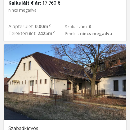
Kalkulált € ár:
17 760 €
nincs megadva
2
Alapterület:
0.00m
Szobaszám:
0
2
Telekterület:
2425m
Emelet:
nincs megadva
Szabadkígyós