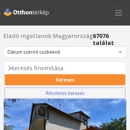
Eladó ingatlanok Magyarország
67076
találat
Keresés finomítása
Keresés
Részletes keresés