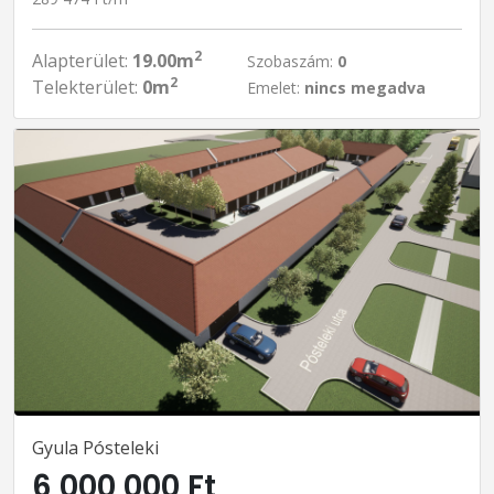
2
Alapterület:
19.00m
Szobaszám:
0
2
Telekterület:
0m
Emelet:
nincs megadva
Gyula Pósteleki
6 000 000 Ft