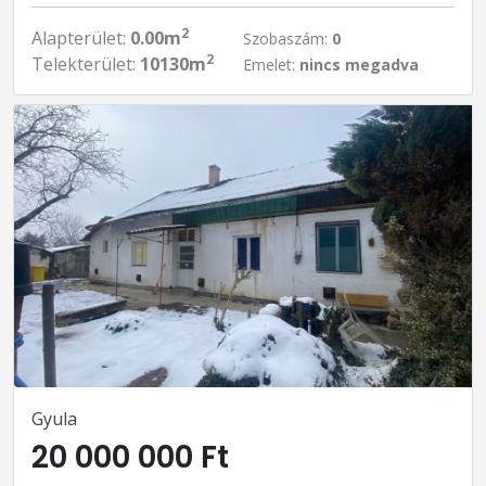
2
Alapterület:
0.00m
Szobaszám:
0
2
Telekterület:
10130m
Emelet:
nincs megadva
Gyula
20 000 000 Ft