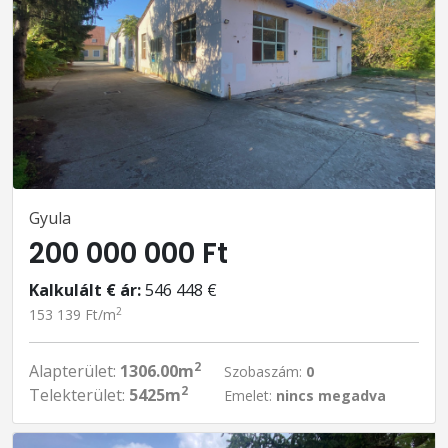
Gyula
200 000 000 Ft
Kalkulált € ár:
546 448 €
2
153 139 Ft/m
2
Alapterület:
1306.00m
Szobaszám:
0
2
Telekterület:
5425m
Emelet:
nincs megadva