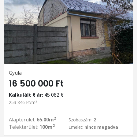
Gyula
16 500 000 Ft
Kalkulált € ár:
45 082 €
2
253 846 Ft/m
2
Alapterület:
65.00m
Szobaszám:
2
2
Telekterület:
100m
Emelet:
nincs megadva