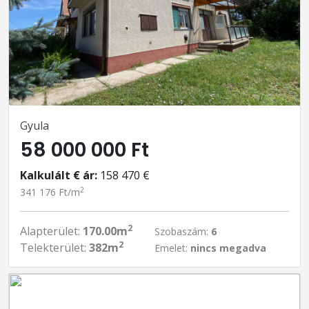
Gyula
58 000 000 Ft
Kalkulált € ár:
158 470 €
2
341 176 Ft/m
2
Alapterület:
170.00m
Szobaszám:
6
2
Telekterület:
382m
Emelet:
nincs megadva