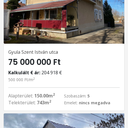
Gyula Szent István utca
75 000 000 Ft
Kalkulált € ár:
204 918 €
2
500 000 Ft/m
2
Alapterület:
150.00m
Szobaszám:
5
2
Telekterület:
743m
Emelet:
nincs megadva