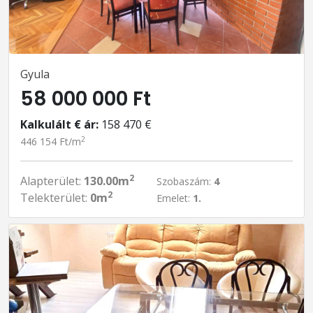
Gyula
58 000 000 Ft
Kalkulált € ár:
158 470 €
2
446 154 Ft/m
2
Alapterület:
130.00m
Szobaszám:
4
2
Telekterület:
0m
Emelet:
1.