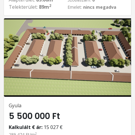
2
Telekterület:
89m
Emelet:
nincs megadva
Gyula
5 500 000 Ft
Kalkulált € ár:
15 027 €
2
289 474 Ft/m