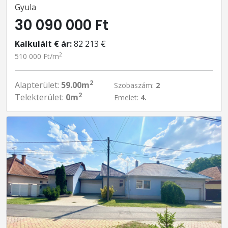
Gyula
30 090 000 Ft
Kalkulált € ár:
82 213 €
2
510 000 Ft/m
2
Alapterület:
59.00m
Szobaszám:
2
2
Telekterület:
0m
Emelet:
4.