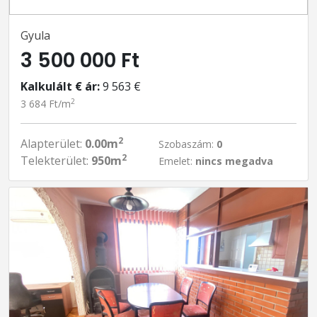
Gyula
3 500 000 Ft
Kalkulált € ár:
9 563 €
2
3 684 Ft/m
2
Alapterület:
0.00m
Szobaszám:
0
2
Telekterület:
950m
Emelet:
nincs megadva