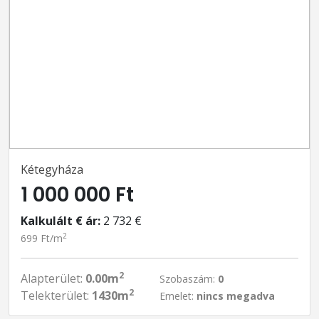
Kétegyháza
1 000 000 Ft
Kalkulált € ár:
2 732 €
2
699 Ft/m
2
Alapterület:
0.00m
Szobaszám:
0
2
Telekterület:
1430m
Emelet:
nincs megadva