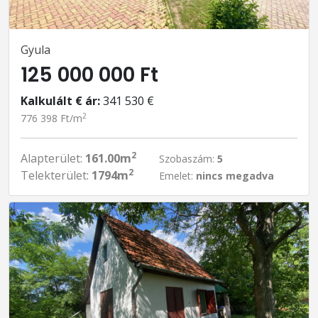
Gyula
125 000 000 Ft
Kalkulált € ár:
341 530 €
2
776 398 Ft/m
2
Alapterület:
161.00m
Szobaszám:
5
2
Telekterület:
1794m
Emelet:
nincs megadva