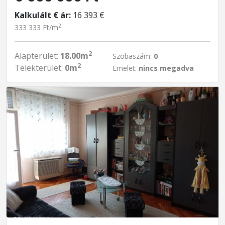
Kalkulált € ár:
16 393 €
2
333 333 Ft/m
2
Alapterület:
18.00m
Szobaszám:
0
2
Telekterület:
0m
Emelet:
nincs megadva