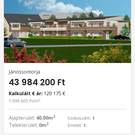
Jánossomorja
43 984 200 Ft
Kalkulált € ár:
120 175 €
2
1 099 605 Ft/m
2
Alapterület:
40.00m
Szobaszám:
1
2
Telekterület:
0m
Emelet:
1.