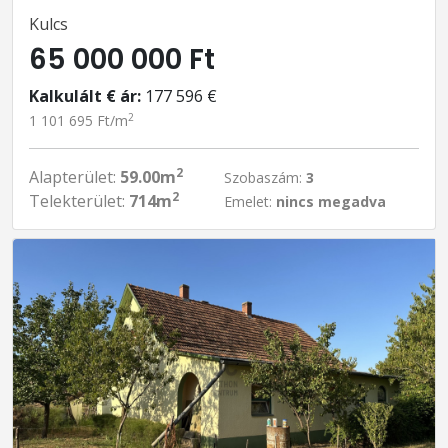
Kulcs
65 000 000 Ft
Kalkulált € ár:
177 596 €
2
1 101 695 Ft/m
2
Alapterület:
59.00m
Szobaszám:
3
2
Telekterület:
714m
Emelet:
nincs megadva