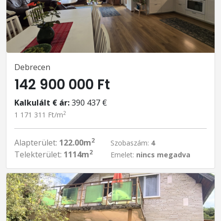
Debrecen
142 900 000 Ft
Kalkulált € ár:
390 437 €
2
1 171 311 Ft/m
2
Alapterület:
122.00m
Szobaszám:
4
2
Telekterület:
1114m
Emelet:
nincs megadva