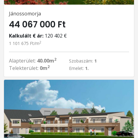
Jánossomorja
44 067 000 Ft
Kalkulált € ár:
120 402 €
2
1 101 675 Ft/m
2
Alapterület:
40.00m
Szobaszám:
1
2
Telekterület:
0m
Emelet:
1.