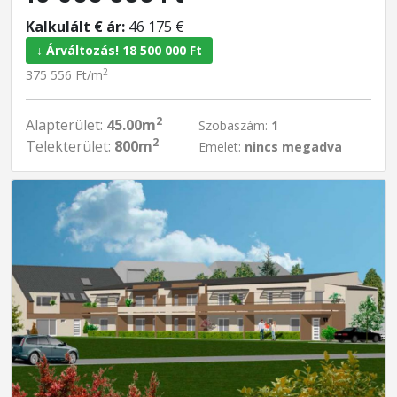
Kalkulált € ár:
46 175 €
↓ Árváltozás! 18 500 000 Ft
2
375 556 Ft/m
2
Alapterület:
45.00m
Szobaszám:
1
2
Telekterület:
800m
Emelet:
nincs megadva