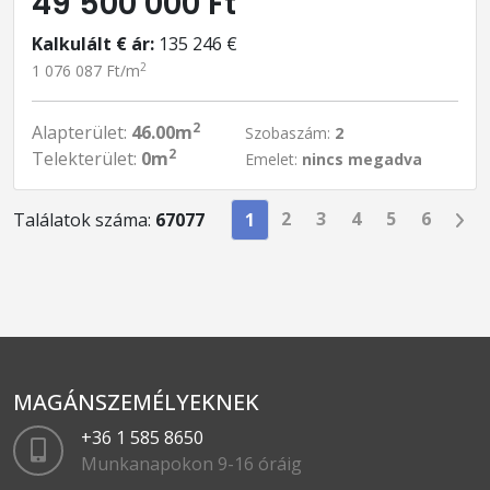
49 500 000 Ft
Kalkulált € ár:
135 246 €
2
1 076 087 Ft/m
2
Alapterület:
46.00m
Szobaszám:
2
2
Telekterület:
0m
Emelet:
nincs megadva
2
3
4
5
6
Találatok száma:
67077
1
MAGÁNSZEMÉLYEKNEK
+36 1 585 8650
Munkanapokon 9-16 óráig