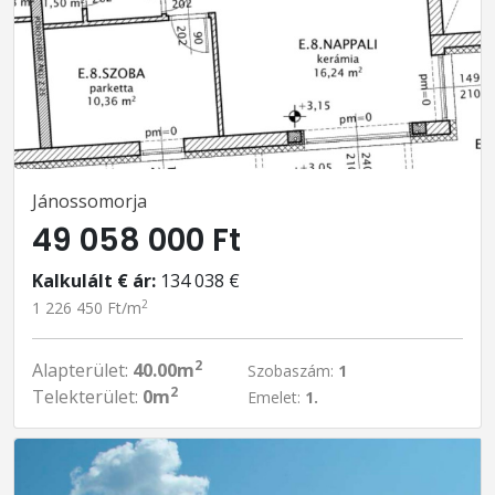
Jánossomorja
49 058 000 Ft
Kalkulált € ár:
134 038 €
2
1 226 450 Ft/m
2
Alapterület:
40.00m
Szobaszám:
1
2
Telekterület:
0m
Emelet:
1.