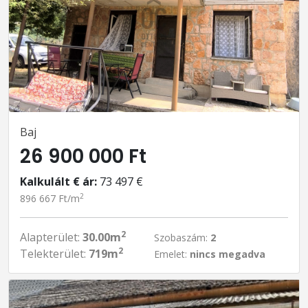
Baj
26 900 000 Ft
Kalkulált € ár:
73 497 €
2
896 667 Ft/m
2
Alapterület:
30.00m
Szobaszám:
2
2
Telekterület:
719m
Emelet:
nincs megadva