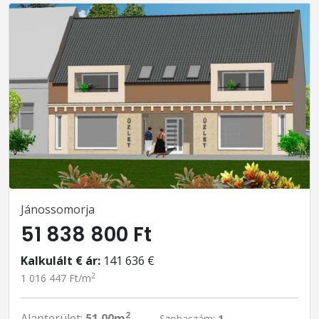
Jánossomorja
51 838 800 Ft
Kalkulált € ár:
141 636 €
2
1 016 447 Ft/m
2
Alapterület:
51.00m
Szobaszám:
1