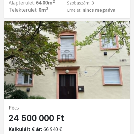
2
Alapterület:
64.00m
Szobaszám:
3
2
Telekterület:
0m
Emelet:
nincs megadva
Pécs
24 500 000 Ft
Kalkulált € ár:
66 940 €