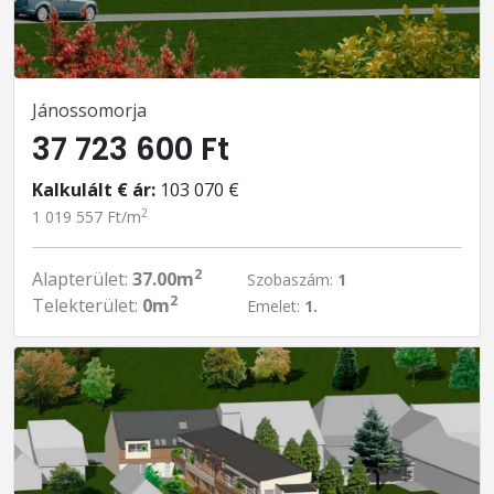
Jánossomorja
37 723 600 Ft
Kalkulált € ár:
103 070 €
2
1 019 557 Ft/m
2
Alapterület:
37.00m
Szobaszám:
1
2
Telekterület:
0m
Emelet:
1.