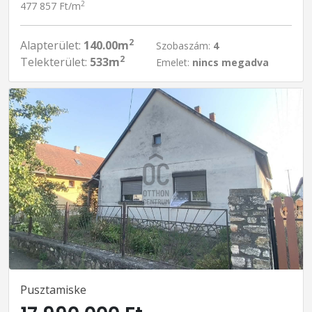
2
477 857 Ft/m
2
Alapterület:
140.00m
Szobaszám:
4
2
Telekterület:
533m
Emelet:
nincs megadva
Pusztamiske