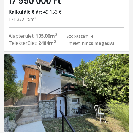
17 990 000 Ft
Kalkulált € ár:
49 153 €
2
171 333 Ft/m
2
Alapterület:
105.00m
Szobaszám:
4
2
Telekterület:
2484m
Emelet:
nincs megadva