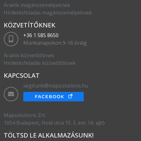
Áraink magánszemélyeknek
Hirdetésfeladás magánszemélyeknek
KÖZVETÍTŐKNEK
+36 1 585 8650
Munkanapokon 9-16 óráig
Áraink közvetítőknek
Hirdetésfeladás közvetítőknek
KAPCSOLAT
segitunk@mapsolutions.hu
Mapsolutions Zrt.
1054 Budapest, Hold utca 15. 5. em. 1A. ajtó
TÖLTSD LE ALKALMAZÁSUNK!