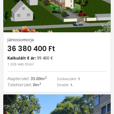
Jánossomorja
36 380 400 Ft
Kalkulált € ár:
99 400 €
2
1 039 440 Ft/m
2
Alapterület:
35.00m
Szobaszám:
1
2
Telekterület:
0m
Emelet:
1.