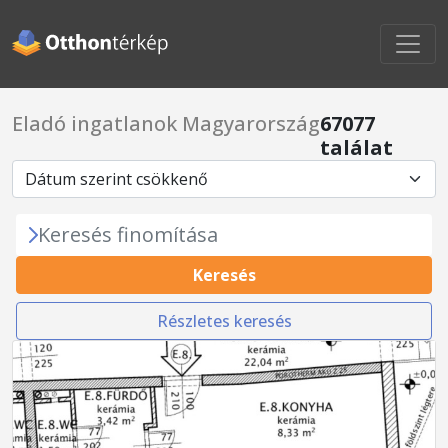
Eladó ingatlanok Magyarország
67077
találat
Keresés finomítása
Keresés
Részletes keresés