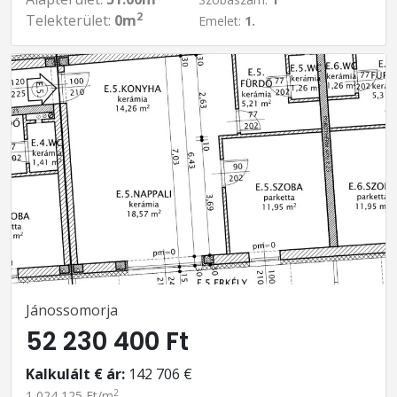
2
Telekterület:
0m
Emelet:
1.
Jánossomorja
52 230 400 Ft
Kalkulált € ár:
142 706 €
2
1 024 125 Ft/m