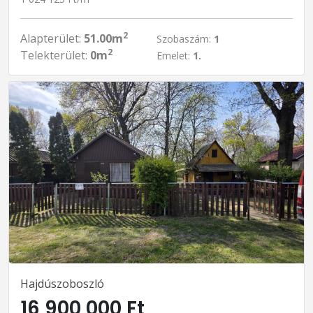
2
Alapterület:
51.00m
Szobaszám:
1
2
Telekterület:
0m
Emelet:
1.
Hajdúszoboszló
16 900 000 Ft