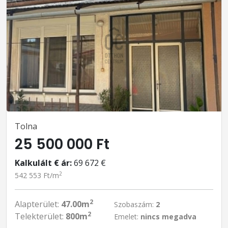
Tolna
25 500 000 Ft
Kalkulált € ár:
69 672 €
2
542 553 Ft/m
2
Alapterület:
47.00m
Szobaszám:
2
2
Telekterület:
800m
Emelet:
nincs megadva