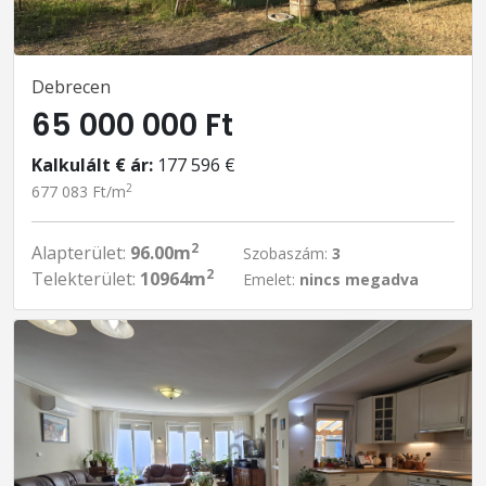
Debrecen
65 000 000 Ft
Kalkulált € ár:
177 596 €
2
677 083 Ft/m
2
Alapterület:
96.00m
Szobaszám:
3
2
Telekterület:
10964m
Emelet:
nincs megadva