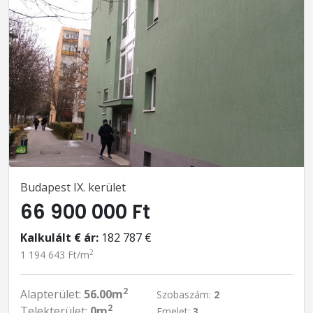
Budapest IX. kerület
66 900 000 Ft
Kalkulált € ár:
182 787 €
2
1 194 643 Ft/m
2
Alapterület:
56.00m
Szobaszám:
2
2
Telekterület:
0m
Emelet:
3.