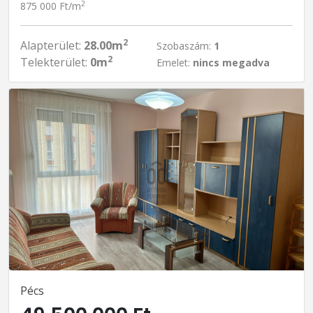
2
875 000 Ft/m
2
Alapterület:
28.00m
Szobaszám:
1
2
Telekterület:
0m
Emelet:
nincs megadva
Pécs