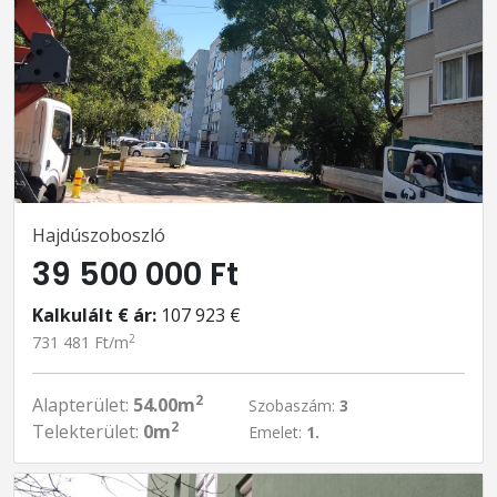
Hajdúszoboszló
39 500 000 Ft
Kalkulált € ár:
107 923 €
2
731 481 Ft/m
2
Alapterület:
54.00m
Szobaszám:
3
2
Telekterület:
0m
Emelet:
1.